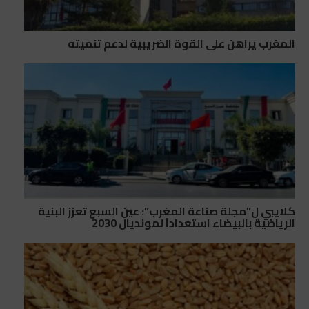
المغرب يراهن على القوة الضريبية لدعم تنميته
كلايبي ل”مجلة صناعة المغرب”: عين السبع تعزز البنية
الرياضية بالبيضاء استعداداً لمونديال 2030