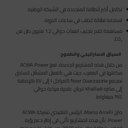
تكامل أكبر للطاقة المتجددة في الشبكة الوطنية.
استجابة فعّالة للطلب في ساعات الذروة.
مساهمة تقدر بتجنيب انبعاث حوالي 1.2 مليون طن من
CO₂.
السياق الاستراتيجي والطموح:
من خلال هذه المشاريع الجديدة، تعزز ACWA Power
مكانتها في المغرب، حيث هي بالفعل المشغّل السابق
لمجمع Noor Ouarzazate (المراحل I إلى IV) بالإضافة
إلى منتزه Khalladi للرياح، بقدرة مركبة حوالي
765 ميغاواط.
صرّح Marco Arcelli، الرئيس التنفيذي لشركة ACWA
Power، بأن هذه المشاريع تأتي في إطار دعم رؤية