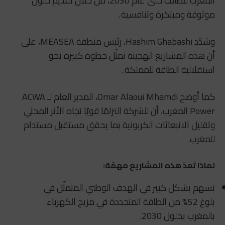
المغرب للطاقة حتى عام 2030، من خلال تقديم حلول
موثوقة ومبتكرة وتنافسية .
وشدّد Hashim Ghabashi، رئيس منطقة MEASEA، على
أن هذه المشاريع الهجينة تمثّل خطوة كبيرة نحو
استقلالية الطاقة للمملكة .
كما أوضح Omar Alaoui Mhamdi، المدير العام لـ ACWA
Power المغرب، أن للشركة التزامًا قويًا تجاه الأثر المحلي
وتقليل الانبعاثات الكربونية بما يحقق مستقبل مستدام
للمغرب.
لماذا تُعدّ هذه المشاريع مهمّة:
تسهم بشكل كبير في الهدف الوطني المتمثّل في
بلوغ 52% من الطاقة المتجددة في مزيج الكهرباء
بالمغرب بحلول 2030.