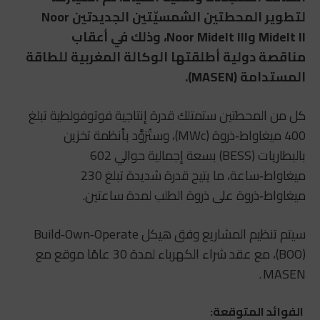
لتطوير المحطتين الشمسيّتين الجديدتين Noor
Midelt II وNoor Midelt III، وذلك في أعقاب
مناقصة دولية أطلقتها الوكالة المغربية للطاقة
المستدامة (MASEN).
كل من المحطتين ستمتلك قدرة إنتاجية فوتوفولطية تبلغ
400 ميغاواط‑ذروة (MWc)، وستُزوَّد بأنظمة تخزين
بالبطاريات (BESS) بسعة إجمالية حوالي 602
ميغاواط‑ساعة، ما يتيح قدرة شديدة تبلغ 230
ميغاواط‑ذروة على ذروة الطلب لمدة ساعتين.
سيتم تنظيم المشاريع وفق هيكل Build‑Own‑Operate
(BOO)، مع عقد شراء الكهرباء لمدة 30 عامًا موقع مع
MASEN .
الفوائد المتوقعة: