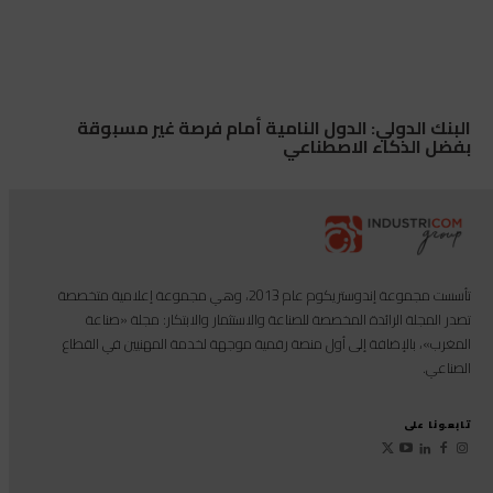
البنك الدولي: الدول النامية أمام فرصة غير مسبوقة
بفضل الذكاء الاصطناعي
تأسست مجموعة إندوستريكوم عام 2013، وهي مجموعة إعلامية متخصصة
تصدر المجلة الرائدة المخصصة للصناعة والاستثمار والابتكار: مجلة «صناعة
المغرب»، بالإضافة إلى أول منصة رقمية موجهة لخدمة المهنيين في القطاع
الصناعي.
تابعونا على