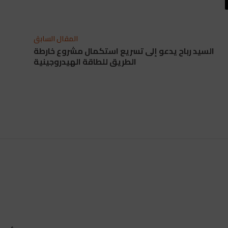
المقال السابق
السيد رباح يدعو إلى تسريع استكمال مشروع خارطة
الطريق للطاقة الهيدروجينية