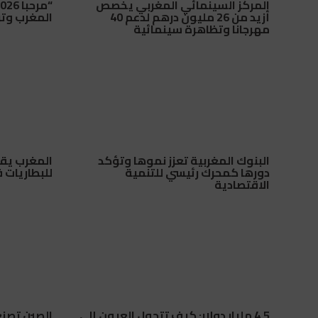
المركز السينمائي المغربي يخصص
أزيد من 26 مليون درهم لدعم 40
المغرب وتراجع
مهرجانا وتظاهرة سينمائية
البنوك المغربية تعزز نموها وتؤكد
المغرب يق
دورها كمحرك رئيسي للتنمية
للبطاريات ف
الاقتصادية
4.5 مليار دولار: كيف تتحول العيون إلى
الصين تصنع