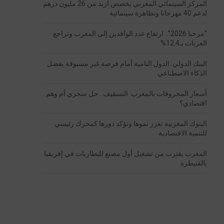
المركز السينمائي المغربي يخصص أزيد من 26 مليون درهم
لدعم 40 مهرجانا وتظاهرة سينمائية
“مرحبا 2026”.. ارتفاع عدد الوافدين إلى المغرب وتراجع
العربات بـ12.4%
البنك الدولي: الدول النامية أمام فرصة غير مسبوقة بفضل
الذكاء الاصطناعي
أسعار المحروقات بالمغرب: التسقيف.. حل سحري أم وهم
اقتصادي؟
البنوك المغربية تعزز نموها وتؤكد دورها كمحرك رئيسي
للتنمية الاقتصادية
المغرب يقترب من تشغيل أول مصنع للبطاريات في إفريقيا
بالقنيطرة