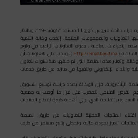
في خضم الظروف الاستثنائية التي تجتازها بلادنا والعالم بأسره جراء جائحة فيروس كورونا المستجد “كوفيد-19″، وبالنظر
ها التعاونيات والمجموعات المنتجة، إتخدت وكالة التنمية
ه الاجراءات العاجلة ، دعوة التعاونيات الراغبة في ولوج
الفلاحية (
Http://emall.barid.ma
)، ويجب على التعاونيات أن
وكالة. وتعتبر هذه المنصة التي تم خلقها منذ سنوات بتعاون
ية والأداء الإلكتروني وتلقيها في منزله عن طريق خدمات
نصة الإلكترونية، فإن الوكالة بصدد دراسة توسيع التسويق
نهم القرض الفلاحي للمغرب على غرار ما أوصت به جمعية
السيد وزير الفلاحة الذي يولي أهمية كبيرة لقطاع المنتجات
 اقتناء المنتجات المحلية للتعاونيات عن طريق المنصة
نتجات تتميز بجودة عالية وتحظى بتتبع مستمر من طرف