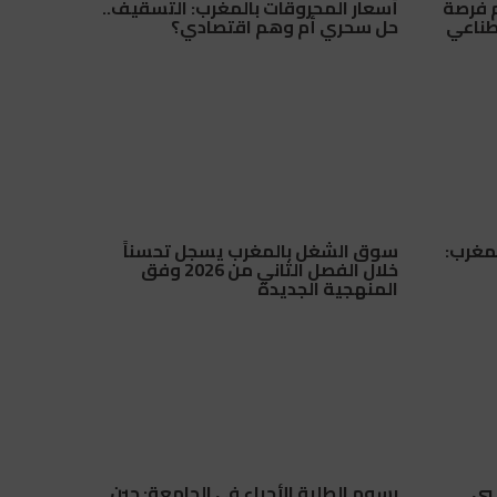
م فرصة
أسعار المحروقات بالمغرب: التسقيف..
طناعي
حل سحري أم وهم اقتصادي؟
مدرسي 2026-2027 بالمغرب:
سوق الشغل بالمغرب يسجل تحسناً
خلال الفصل الثاني من 2026 وفق
المنهجية الجديدة
يي
رسوم الطلبة الأجراء في الجامعة: حين