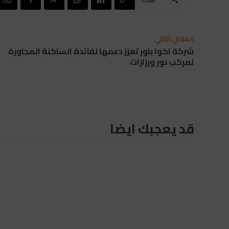
شارك
المقال التالي
شركة اكوا باور تعزز دعمها لفائدة الساكنة المجاورة
لمركب نور ورزازات
قد يعجبك ايضا