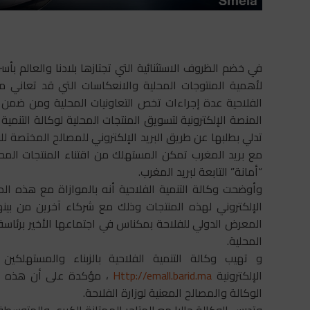
لأهمية المنتوجات المحلية والانعكاسات التي قد تعاني من
الفلاحية عدة إجراءات تخص التعاونيات المحلية ومن ضمن هذ
المنصة الإلكترونية لتسويق المنتجات المحلية لوكالة التنمية 
تدلي بطلبها عن طريق البريد الإلكتروني للمصالح المختصة لل
مع بريد المغرب تمكن المستهلك من اقتناء المنتجات المحل
“أمانة” التابعة لبريد المغرب.
وأوضحت وكالة التنمية الفلاحية أنه بالموازاة مع هذه الم
الإلكتروني لهذه المنتجات وذلك مع شركاء آخرين من بي
المعرض الدولي للفلاحة بمكناس في اجتماعها الأخير برئاسة 
المحلية.
و تهيب وكالة التنمية الفلاحية بالزبناء والمستهلكين
الإلكترونية
Http://emall.barid.ma
، مؤكدة على أن هذه الم
الوكالة والمصالح المعنية لوزارة الفلاحة.