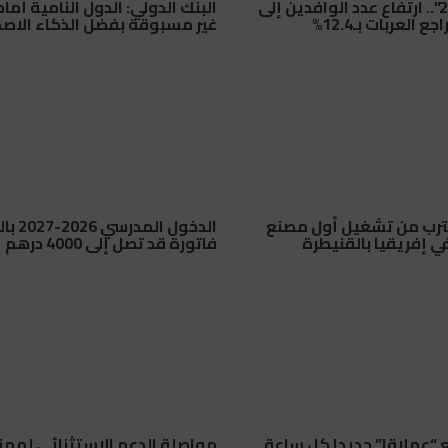
“مرحبا 2026”.. ارتفاع عدد الوافدين إلى
البنك الدولي: الدول النامية أما
 العربات بـ12.4%
غير مسبوقة بفضل الذكاء الاص
ترب من تشغيل أول مصنع
الدخول ال
ي إفريقيا بالقنيطرة
فاتورة قد تصل إلى 4000 درهم
 “عملاقا” جديدا كل ساعة
مواصلة الدعم الاستثنائي لمهن