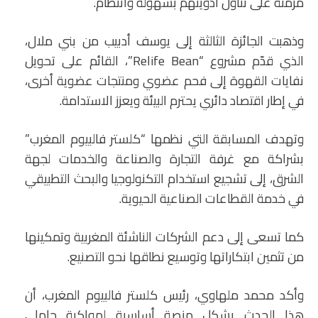
مزمنة على تناول أدويتهم بسهولة وانتظام.
وذهبت الجائزة الثالثة إلى يوسف أدبيب من بني ملال،
الذي قدّم مشروع “Relife Bean”، القائم على تحويل
نفايات القهوة إلى فحم عضوي ومنتجات عضوية أخرى،
في إطار اقتصاد دائري يحترم البيئة ويعزز الاستدامة.
وتهدف المسابقة التي نظمها “كلستر فالبيوم المغرب”
بشراكة مع غرفة التجارة والصناعة والخدمات لجهة
الشرق، إلى تشجيع استخدام التكنولوجيا والبحث التطبيقي
في خدمة القطاعات الصناعية الحيوية.
كما تسعى إلى دعم الشركات الناشئة المغربية وتمكينها
من تثمين ابتكاراتها وتوسيع نطاقها نحو التصنيع.
وأكد محمد ملهاوي، رئيس كلستر فالبيوم المغرب، أن
هذا الحدث يشكل منصة أساسية لمواكبة حاملي