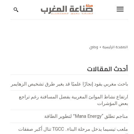
ابقَ على اطلاع بعالم الصناعة
استلم إصداراتنا، والتقارير الخاصة، والمقابلات الحصرية، والتحليلات
المعمّقة حول الصناعة والاستثمار والابتكار.
الصفحة الرئيسية
وطني
عنوان البريد الإلكتروني:
أحدث المقالات
باحث مغربي يقود إنجازًا علميًا قد يغير طرق تشخيص الزهايمر
ارتفاع نشاط الموانئ المغربية بفضل المسافنة رغم تراجع
بعض المؤشرات
مناجم تطلق “Mana Energy” لتطوير الطاقة
ملعب تيسيما يدخل مرحلة البناء.. TGCC تنال أكبر صفقات