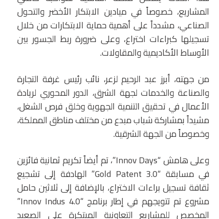
المشاريع، خصوصاً في ميادين الابتكار الأخضر والتحول
الصناعي، مشدداً على أهمية حماية الابتكارات من خلال
تسجيلها كبراءات اختراع، وعلى ضرورة ربط الجسور بين
الأوساط الأكاديمية والمقاولات.
من جهته، أبرز عبد الرحيم لزعر، نائب رئيس غرفة التجارة
والصناعة والخدمات لجهة الشرق، الدور المحوري لريادة
الأعمال في تحقيق التنمية الجهوية وخلق فرص الشغل،
مشيداً بمشاركة شباب مبدع من مختلف مناطق المملكة،
وخصوصاً من الجهة الشرقية.
وعلى هامش “Innov Days”، تم أيضاً تكريم ثمانية فائزين
في مسابقة “Gold Patent 3.0” الهادفة إلى تشجيع
ثقافة تسجيل براءات الاختراع، بالإضافة إلى ثلاثين حامل
مشروع تم تتويجهم في إطار برنامج “Innov Indus 4.0”
المخصص للمشاريع التعاونية المبتكرة على الصعيد