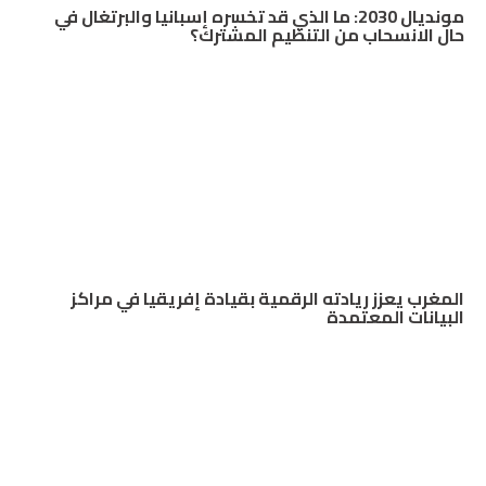
مونديال 2030: ما الذي قد تخسره إسبانيا والبرتغال في
حال الانسحاب من التنظيم المشترك؟
المغرب يعزز ريادته الرقمية بقيادة إفريقيا في مراكز
البيانات المعتمدة