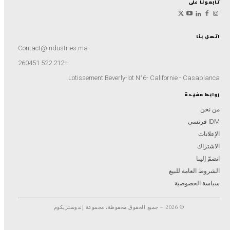
تابعونا على
اتصل بنا
Contact@industries.ma
+212 522 260451
Lotissement Beverly-lot N°6- Californie - Casablanca
روابط مفيدة
من نحن
IDM فرنسي
الإعلانات
الاشتراك
انضمّ إلينا
الشروط العامة للبيع
سياسة الخصوصية
© 2026 – جميع الحقوق محفوظة، مجموعة إندوستريكوم