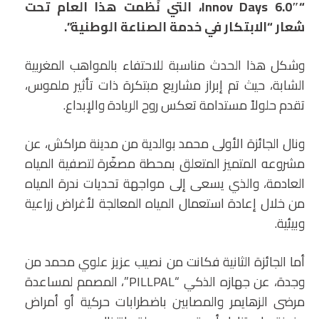
“Innov Days 6.0″، التي نُظمت هذا العام تحت
شعار “الابتكار في خدمة الصناعة الوطنية”.
وشكل هذا الحدث مناسبة للاحتفاء بالمواهب المغربية
الشابة، حيث تم إبراز مشاريع مبتكرة ذات تأثير ملموس،
تقدم حلولاً مستدامة تعكس روح الريادة والإبداع.
ونال الجائزة الأولى محمد بوالدية من مدينة مراكش، عن
مشروعه المتميز المتعلق بمحطة مصغّرة لتصفية المياه
العادمة، والذي يسعى إلى مواجهة تحديات ندرة المياه
من خلال إعادة استعمال المياه المعالجة لأغراض زراعية
وبيئية.
أما الجائزة الثانية فكانت من نصيب عزيز علوي محمد من
وجدة، عن جهازه الذكي “PILLPAL”، المصمم لمساعدة
مرضى الزهايمر والمصابين باضطرابات حركية أو أمراض