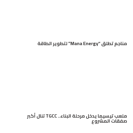
مناجم تطلق “Mana Energy” لتطوير الطاقة
ملعب تيسيما يدخل مرحلة البناء.. TGCC تنال أكبر
صفقات المشروع