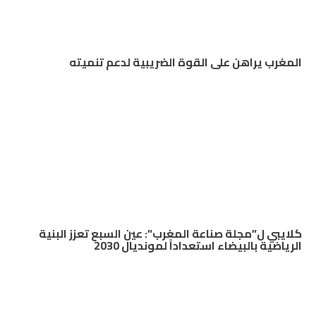
المغرب يراهن على القوة الضريبية لدعم تنميته
كلايبي ل”مجلة صناعة المغرب”: عين السبع تعزز البنية
الرياضية بالبيضاء استعداداً لمونديال 2030