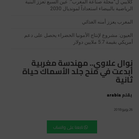
كلايبي ل”مجلة صناعة المغرب”: عين السبع تعزز البنية
الرياضية بالبيضاء استعداداً لمونديال 2030
المغرب يعزز أمنه الغذائي
العيون: مشروع لإنتاج الأمونيا الخضراء يحصل على دعم
أمريكي بقيمة 5.7 ملايين دولار
نوال علاوي.. مهندسة مغربية
أبدعت في منح جلد الأسماك حياة
ثانية
بقلم
arabia
26 يونيو 2018
تابعنا على واتساب