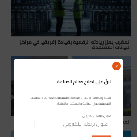
المغرب يعزز ريادته الرقمية بقيادة إفريقيا في مراكز
البيانات المعتمدة
×
ابقَ على اطلاع بعالم الصناعة
استلم إصداراتنا، والتقارير الخاصة، والمقابلات الحصرية، والتحليلات
المعمّقة حول الصناعة والاستثمار والابتكار.
عنوان البريد الإلكتروني:
المغرب يراهن على القوة الضريبية لدعم تنميته