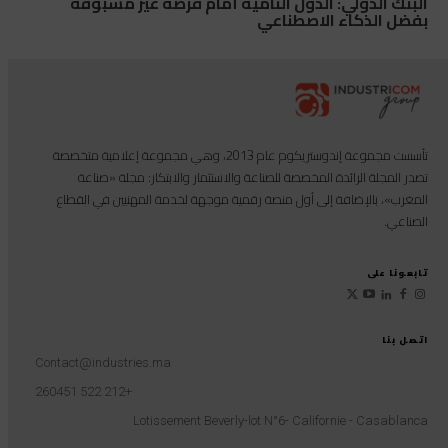
البنك الدولي: الدول النامية أمام فرصة غير مسبوقة
بفضل الذكاء الاصطناعي
تأسست مجموعة إندوستريكوم عام 2013، وهي مجموعة إعلامية متخصصة
تصدر المجلة الرائدة المخصصة للصناعة والاستثمار والابتكار: مجلة «صناعة
المغرب»، بالإضافة إلى أول منصة رقمية موجهة لخدمة المهنيين في القطاع
الصناعي.
تابعونا على
اتصل بنا
Contact@industries.ma
+212 522 260451
Lotissement Beverly-lot N°6- Californie - Casablanca