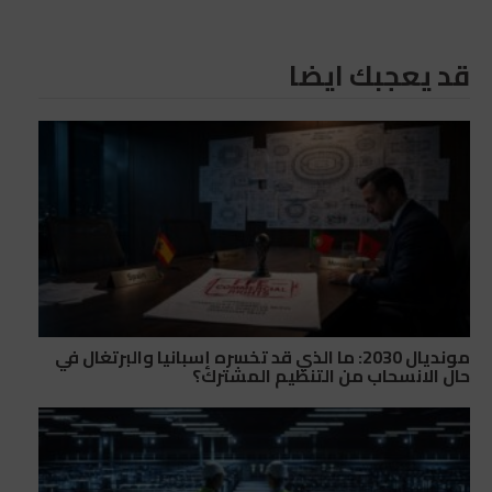
قد يعجبك ايضا
مونديال 2030: ما الذي قد تخسره إسبانيا والبرتغال في
حال الانسحاب من التنظيم المشترك؟