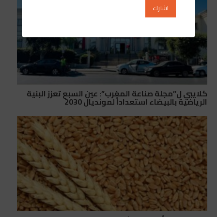
كلايبي ل”مجلة صناعة المغرب”: عين السبع تعزز البنية
الرياضية بالبيضاء استعداداً لمونديال 2030