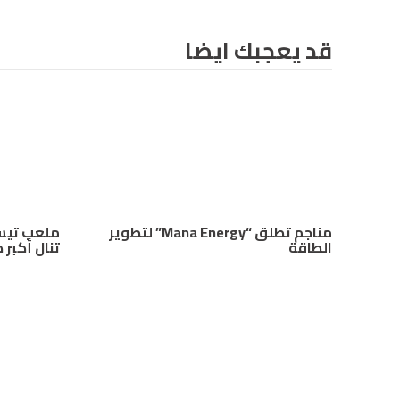
قد يعجبك ايضا
مناجم تطلق “Mana Energy” لتطوير
الطاقة
تنال أكبر