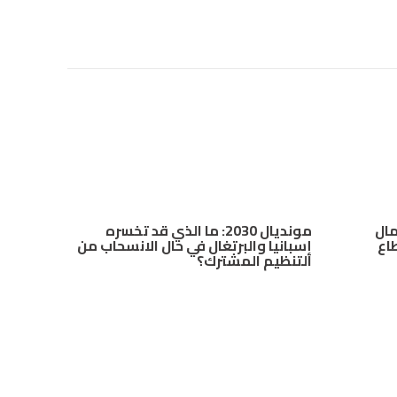
مال
مونديال 2030: ما الذي قد تخسره
طاع
إسبانيا والبرتغال في حال الانسحاب من
التنظيم المشترك؟