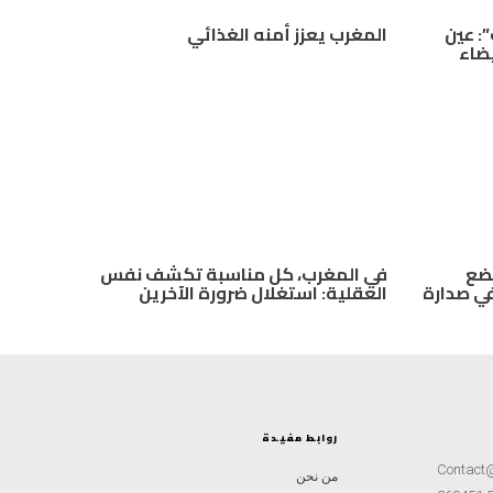
: عين
المغرب يعزز أمنه الغذائي
يضاء
مة تضع
في المغرب، كل مناسبة تكشف نفس
في صدارة
العقلية: استغلال ضرورة الآخرين
روابط مفيدة
Contact
من نحن