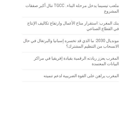
ملعب تيسيما يدخل مرحلة البناء.. TGCC تنال أكبر صفقات
المشروع
بنك المغرب: استقرار مناخ الأعمال وارتفاع تكاليف الإنتاج
في القطاع الصناعي
مونديال 2030: ما الذي قد تخسره إسبانيا والبرتغال في حال
الانسحاب من التنظيم المشترك؟
المغرب يعزز ريادته الرقمية بقيادة إفريقيا في مراكز
البيانات المعتمدة
المغرب يراهن على القوة الضريبية لدعم تنميته