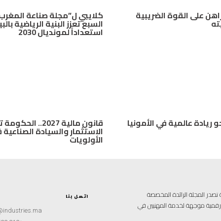
اهن على القوة الضريبية
كلايبي ل”مجلة صناعة المغرب”
ته
السبع تعزز البنية الرياضية بالب
استعداداً لمونديال 2030
 ريادة عالمية في الأمونيا
قانون مالية 2027.. الحكو
الاستثمار والسيادة الصناعية 
الأولويات
علامية متخصصة تصدر المجلة الرائدة المخصصة
اتصل بنا
ة رقمية موجهة لخدمة المهنيين في
@industries.ma