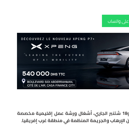
 على واتساب
تتواصل بالعاصمة الموريتانية نواكشوط، ما بين 16 و18 شتنبر الجاري، أشغال ورشة عمل إقليمية مخصصة
ن الإرهاب والجريمة المنظمة في منطقة غرب إفريقيا.