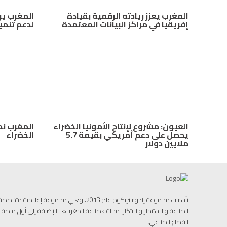
المغرب يعزز ريادته الرقمية بقيادة
المغرب ير
إفريقيا في مراكز البيانات المعتمدة
لدعم تنمي
العيون: مشروع لإنتاج الأمونيا الخضراء
المغرب نحو
يحصل على دعم أمريكي بقيمة 5.7
الخضراء
ملايين دولار
تأسست مجموعة إندوستريكوم عام 2013، وهي مجموعة إ
للصناعة والاستثمار والابتكار: مجلة «صناعة المغرب»، بالإضافة إلى أول منص
القطاع الصناعي.