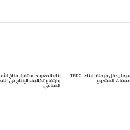
ملعب تيسيما يدخل مرحلة البناء.. TGCC
بنك المغرب: استقرار مناخ الأع
 صفقات المشروع
وارتفاع تكاليف الإنتاج في الق
الصناعي