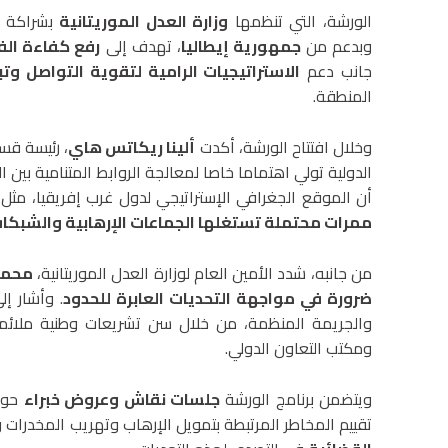
الورشة، التي تنظمها
وزارة العدل الموريتانية
بشراكة 
وبدعم من
جمهورية إيطاليا
، تهدف إلى
رفع كفاءة الفا
جانب دعم
الاستراتيجيات الرامية لتقوية التواصل وتب
المنطقة.
وخلال افتتاح الورشة، أكدت
ألينا ريكاتس هاي
، رئيسة قسم
الدولية تولي اهتماما خاصا لمعالجة الروابط المتنامية بين 
أن الموقع الجغرافي الإستراتيجي لدول غرب إفريقيا، مثل ب
ممرات محتملة تستغلها الجماعات الإرهابية والشبكات
من جانبه، شدد الأمين العام لوزارة العدل الموريتانية،
محمد
ضرورة في مواجهة التحديات العابرة للحدود
. وأشار إل
والجريمة المنظمة، من خلال سن تشريعات وطنية ملائم
ومكتب التعاون الدولي.
ويتضمن برنامج الورشة
جلسات نقاش وعروض خبراء
حول 
تقييم المخاطر المرتبطة بتمويل الإرهاب وتهريب المخدرات وا