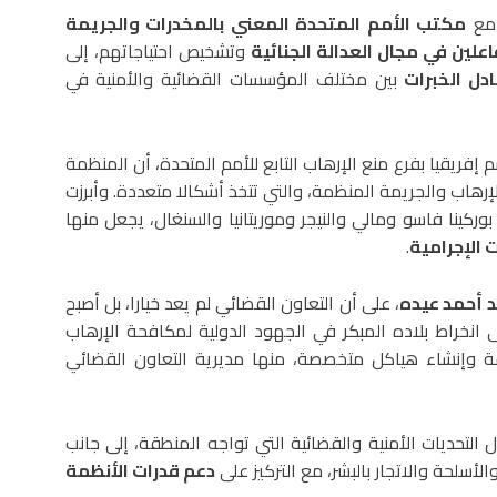
مع
مكتب الأمم المتحدة المعني بالمخدرات والجريمة
علين في مجال العدالة الجنائية
وتشخيص احتياجاتهم، إلى
ادل الخبرات
بين مختلف المؤسسات القضائية والأمنية في
 إفريقيا بفرع منع الإرهاب التابع للأمم المتحدة، أن المنظمة
الإرهاب والجريمة المنظمة، والتي تتخذ أشكالا متعددة. وأبرزت
وركينا فاسو ومالي والنيجر وموريتانيا والسنغال، يجعل منها
 الإجرامية
.
 أحمد عيده
، على أن التعاون القضائي لم يعد خيارا، بل أصبح
ى انخراط بلاده المبكر في الجهود الدولية لمكافحة الإرهاب
ة وإنشاء هياكل متخصصة، منها مديرية التعاون القضائي
التحديات الأمنية والقضائية التي تواجه المنطقة، إلى جانب
لأسلحة والاتجار بالبشر، مع التركيز على
دعم قدرات الأنظمة