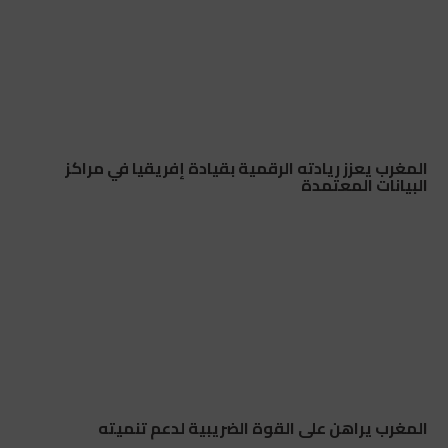
المغرب يعزز ريادته الرقمية بقيادة إفريقيا في مراكز
البيانات المعتمدة
المغرب يراهن على القوة الضريبية لدعم تنميته