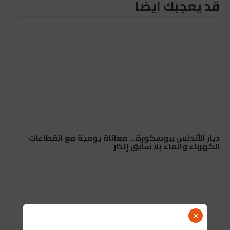
قد يعجبك ايضا
ديار الأندلس ببوسكورة… معاناة يومية مع انقطاعات
الكهرباء والماء بلا سابق إنذار
×