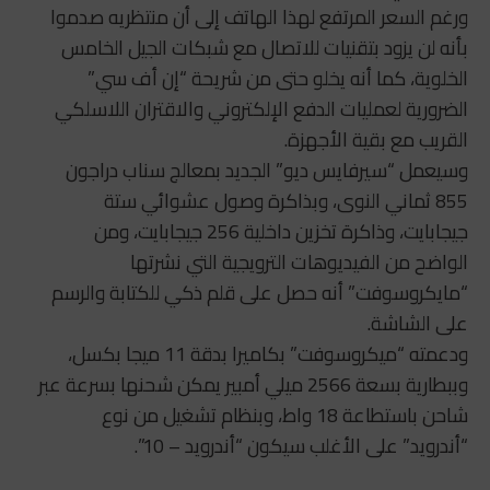
ورغم السعر المرتفع لهذا الهاتف إلى أن منتظريه صدموا
بأنه لن يزود بتقنيات للاتصال مع شبكات الجيل الخامس
الخلوية، كما أنه يخلو حتى من شريحة “إن أف سي”
الضرورية لعمليات الدفع الإلكتروني والاقتران اللاسلكي
القريب مع بقية الأجهزة.
وسيعمل “سيرفايس ديو” الجديد بمعالج سناب دراجون
855 ثماني النوى، وبذاكرة وصول عشوائي ستة
جيجابايت، وذاكرة تخزين داخلية 256 جيجابايت، ومن
الواضح من الفيديوهات الترويجية التي نشرتها
“مايكروسوفت” أنه حصل على قلم ذكي للكتابة والرسم
على الشاشة.
ودعمته “ميكروسوفت” بكاميرا بدقة 11 ميجا بكسل،
وببطارية بسعة 2566 ميلي أمبير يمكن شحنها بسرعة عبر
شاحن باستطاعة 18 واط، وبنظام تشغيل من نوع
“أندرويد” على الأغلب سيكون “أندرويد – 10”.