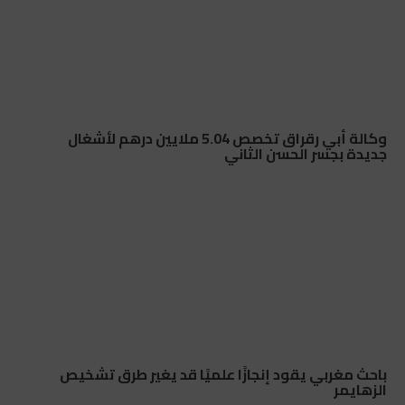
وكالة أبي رقراق تخصص 5.04 ملايين درهم لأشغال
جديدة بجسر الحسن الثاني
باحث مغربي يقود إنجازًا علميًا قد يغير طرق تشخيص
الزهايمر