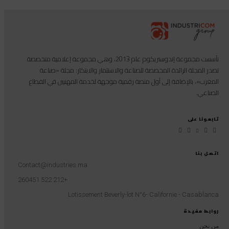
تأسست مجموعة إندوستريكوم عام 2013، وهي مجموعة إعلامية متخصصة
تصدر المجلة الرائدة المخصصة للصناعة والاستثمار والابتكار: مجلة «صناعة
المغرب»، بالإضافة إلى أول منصة رقمية موجهة لخدمة المهنيين في القطاع
الصناعي.
تابعونا على
اتصل بنا
Contact@industries.ma
+212 522 260451
Lotissement Beverly-lot N°6- Californie - Casablanca
روابط مفيدة
من نحن