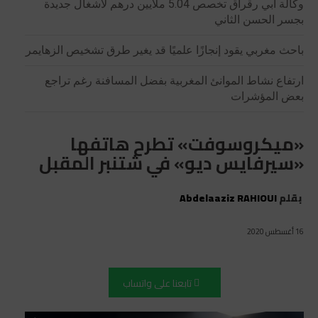
وكالة أبي رقراق تخصص 5.04 ملايين درهم لأشغال جديدة
بجسر الحسن الثاني
باحث مغربي يقود إنجازًا علميًا قد يغير طرق تشخيص الزهايمر
ارتفاع نشاط الموانئ المغربية بفضل المسافنة رغم تراجع
بعض المؤشرات
«ميكروسوفت» تطرح هاتفها
«سيرفايس ديو» في شتنبر المقبل
بقلم
Abdelaaziz RAHIOUI
16 أغسطس 2020
تابعنا على واتساب