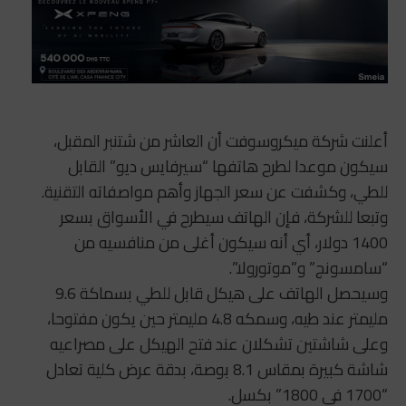
أعلنت شركة ميكروسوفت أن العاشر من شتنبر المقبل،
سيكون موعدا لطرح هاتفها “سيرفايس ديو” القابل
للطي، وكشفت عن سعر الجهاز وأهم مواصفاته التقنية.
وتبعا للشركة، فإن الهاتف سيطرح في الأسواق بسعر
1400 دولار، أي أنه سيكون أغلى من منافسيه من
“سامسونج” و”موتورولا”.
وسيحصل الهاتف على هيكل قابل للطي بسماكة 9.6
مليمتر عند طيه، وسمكه 4.8 مليمتر حين يكون مفتوحا،
وعلى شاشتين تشكلان عند فتح الهيكل على مصراعيه
شاشة كبيرة بمقاس 8.1 بوصة، بدقة عرض كلية تعادل
“1700 في 1800” بكسل.