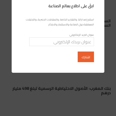
ابقَ على اطلاع بعالم الصناعة
السيارات في المغرب: لماذا تهيمن داسيا ورونو على
استلم إصداراتنا، والتقارير الخاصة، والمقابلات الحصرية، والتحليلات
السوق المغربية؟
المعمّقة حول الصناعة والاستثمار والابتكار.
عنوان البريد الإلكتروني:
بنك المغرب: الأصول الاحتياطية الرسمية تبلغ 498 مليار
درهم