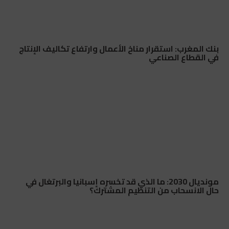
بنك المغرب: استقرار مناخ الأعمال وارتفاع تكاليف الإنتاج
في القطاع الصناعي
مونديال 2030: ما الذي قد تخسره إسبانيا والبرتغال في
حال الانسحاب من التنظيم المشترك؟