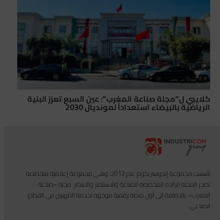
كلايبي ل”مجلة صناعة المغرب”: عين السبع تعزز البنية
الرياضية بالبيضاء استعداداً لمونديال 2030
تأسست مجموعة إندوستريكوم عام 2013، وهي مجموعة إعلامية متخصصة
تصدر المجلة الرائدة المخصصة للصناعة والاستثمار والابتكار: مجلة «صناعة
المغرب»، بالإضافة إلى أول منصة رقمية موجهة لخدمة المهنيين في القطاع
الصناعي.