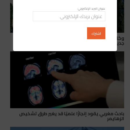
عنوان البريد الإلكتروني:
وكالة أبي رقراق تخصص 5.04 ملايين درهم لأشغال
جديدة بجسر الحسن الثاني
باحث مغربي يقود إنجازًا علميًا قد يغير طرق تشخيص
الزهايمر