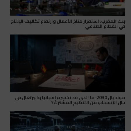
بنك المغرب: استقرار مناخ الأعمال وارتفاع تكاليف الإنتاج
في القطاع الصناعي
مونديال 2030: ما الذي قد تخسره إسبانيا والبرتغال في
حال الانسحاب من التنظيم المشترك؟