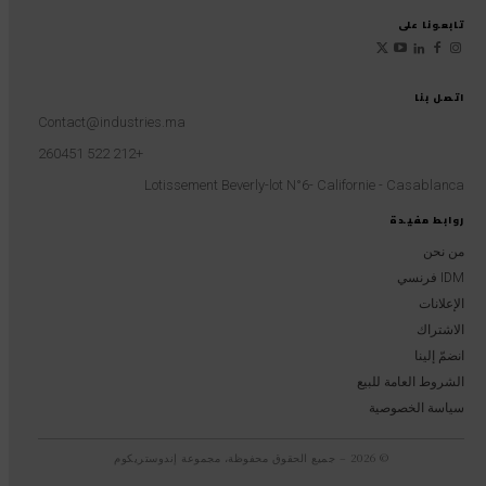
تابعونا على
اتصل بنا
Contact@industries.ma
+212 522 260451
Lotissement Beverly-lot N°6- Californie - Casablanca
روابط مفيدة
من نحن
IDM فرنسي
الإعلانات
الاشتراك
انضمّ إلينا
الشروط العامة للبيع
سياسة الخصوصية
© 2026 – جميع الحقوق محفوظة، مجموعة إندوستريكوم