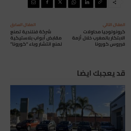
المقال التالي
المقال السابق
كرونولوجيا محاولات
شركة فنلندية تصنع
الابتكار بالمغرب خلال أزمة
مقابض أبواب بلاستيكية
فيروس كورونا
لمنع انتشار وباء “كورونا”
قد يعجبك ايضا