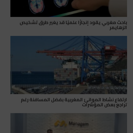
باحث مغربي يقود إنجازًا علميًا قد يغير طرق تشخيص
الزهايمر
ارتفاع نشاط الموانئ المغربية بفضل المسافنة رغم
تراجع بعض المؤشرات