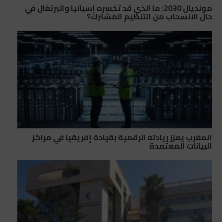
مونديال 2030: ما الذي قد تخسره إسبانيا والبرتغال في
حال الانسحاب من التنظيم المشترك؟
المغرب يعزز ريادته الرقمية بقيادة إفريقيا في مراكز
البيانات المعتمدة