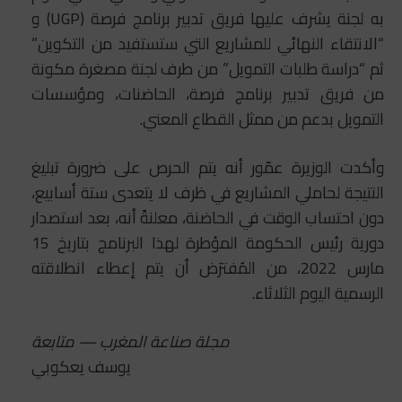
به لجنة يشرف عليها فريق تدبير برنامج فرصة (UGP) و
“الانتقاء النهائي للمشاريع التي ستستفيد من التكوين”
ثم “دراسة طلبات التمويل” من طرف لجنة مصغرة مكونة
من فريق تدبير برنامج فرصة، الحاضنات، ومؤسسات
التمويل بدعم من ممثل القطاع المعني.
وأكدت الوزيرة عمّور أنه يتم الحرص على ضرورة تبليغ
النتيجة لحاملي المشاريع في ظرف لا يتعدى ستة أسابيع،
دون احتساب الوقت في الحاضنة، معلنةً أنه، بعد استصدار
دورية رئيس الحكومة المؤطرة لهذا البرنامج بتاريخ 15
مارس 2022، من المُفترَض أن يتم إعطاء انطلاقته
الرسمية اليوم الثلاثاء.
مجلة صناعة المغرب — متابعة
يوسف يعكوبي