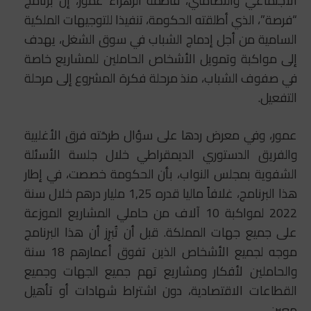
الاجتماعي والتضامني، فاطمة الزهراء عمور، إنّ برنامج
“فرصة”، الذي أطلقته الحكومة، تنفيذا للتوجيهات الملكية
السامية من أجل إدماج الشباب في سوق الشغل، يهدف
إلى مواكبة وتمويل الأشخاص الحاملين للمشاريع خاصة
في صفوف الشباب، منذ مرحلة فكرة المشروع إلى مرحلة
التفعيل.
عمور، وفي معرض ردها على سؤال طرحَته فرق الأغلبية
والفريق الدستوري الديمقراطي خلال جلسة الأسئلة
الشفوية بمجلس النواب، بأن الحكومة خصصت، في إطار
هذا البرنامج، غلافاً ماليا قدره 1,25 مليار درهم خلال سنة
2022 لمواكبة 10 آلاف من حاملي المشاريع الموزعة
على جميع جهات المملكة. قبل أن تُبرِز أن هذا البرنامج
موجه لجميع الأشخاص الذين تفوق أعمارهم 18 سنة
والحاملين لأفكار ومشاريع تهم جميع الجهات وجميع
القطاعات الاقتصادية، دون اشتراط شهادات أو تأهيل
معين.