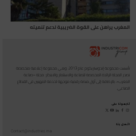
المغرب يراهن على القوة الضريبية لدعم تنميته
تأسست مجموعة إندوستريكوم عام 2013، وهي مجموعة إعلامية متخصصة
تصدر المجلة الرائدة المخصصة للصناعة والاستثمار والابتكار: مجلة «صناعة
المغرب»، بالإضافة إلى أول منصة رقمية موجهة لخدمة المهنيين في القطاع
الصناعي.
تابعونا على
اتصل بنا
Contact@industries.ma