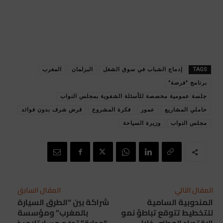
TAGS
إدماج الشباب في سوق الشغل
البرلمان
المغرب
برنامج "فرصة"
جلسة عمومية مخصصة للأسئلة الشفوية بمجلس النواب
حاملي المشاريع
عمور
فكرة المشروع
قرض شرف بدون فوائد
مجلس النواب
وزيرة السياحة
المقال التالي
المقال السابق
المندوبية السامية
شراكة بين “الطرق السيارة
للتخطيط تتوقع تباطؤ نمو
بالمغرب” ومؤسسة