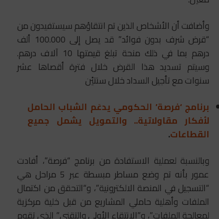
وأضافت أن الأشخاص الذين تم انتقاؤهم سيستفيدون من
“قرض شرف بدون فوائد” قد يصل إلى 100.000 ألف
درهم بما في ذلك منحة تبلغ قيمتها 10 آلاف درهم.
وسيتم تسديد هذا القرض خلال فترة أقصاها عشر
سنوات مع تأجيل السداد خلال سنتيْن
برنامج ‘فرصة’ الحكومي يدعَم الشباب الحامل
لأفكار مقاولاتية.. والتمويل يشمل جميع
القطاعات
.
وبالنسبة لعملية الاستفادة من برنامج “فرصة”، أفادت
عمور بأنه تم وضع مساطر مبسطة عبر 5 مراحل هي
“التسجيل في المنصة الالكترونية”، و“التحقق من اكتمال
الملفات وأهلية حاملي المشاريع من قبل خلية مركزية
لمعالجة الملفات”، و”الانتقاء الأولي والتقني” الذي تقوم