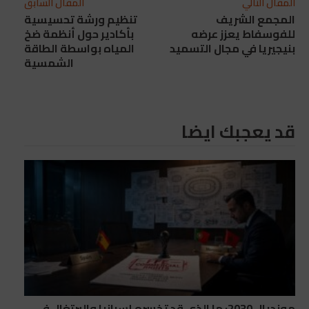
المقال التالي
المقال السابق
المجمع الشريف
تنظيم ورشة تحسيسية
للفوسفاط يعزز عرضه
بأكادير حول أنظمة ضخ
بنيجيريا في مجال التسميد
المياه بواسطة الطاقة
الشمسية
قد يعجبك ايضا
مونديال 2030: ما الذي قد تخسره إسبانيا والبرتغال في