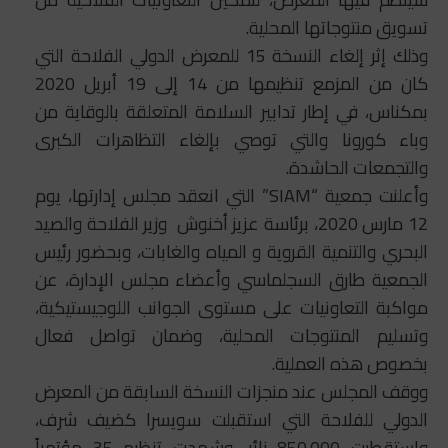
تسويق منتوجاتها المحلية.
وذلك إثر إلغاء النسخة 15 للمعرض الدولي الفلاحة التي
كان من المزمع تنظيمها من 14 إلى 19 أبريل 2020
بمكناس، في إطار تدابير السلامة المتعلقة بالوقاية من
وباء كورونا والتي توصي بإلغاء التظاهرات الكبرى
والتجمعات الحاشدة.
وأعلنت جمعية “SIAM” التي انعقد مجلس إدارتها، يوم
12 مارس 2020، برئاسة عزيز أخنوش وزير الفلاحة والصيد
البحري والتنمية القروية و المياه والغابات، وبحضور رئيس
الجمعية طارق السجلماسي وأعضاء مجلس الإدارة، عن
مواكبة التعاونيات على مستوى الجوانب اللوجيستيكية،
وتسليم المنتوجات المحلية، وضمان تواصل فعال
بخصوص هذه العملية.
ووقف المجلس عند منجزات النسخة السابقة من المعرض
الدولي للفلاحة التي استقبلت سويسرا كضيف شرف،
واستقطبت 850.000 زائر، وشهدت تنظيم 35 مؤتمراً