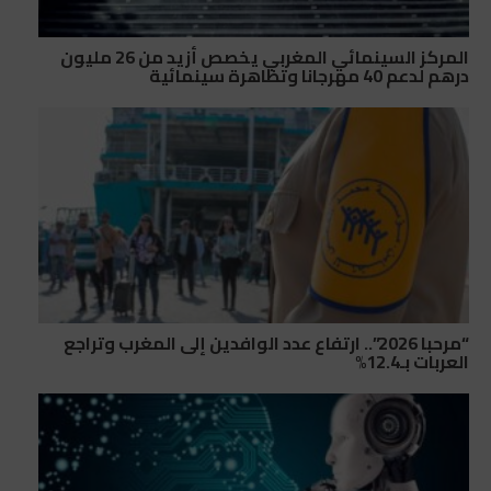
المركز السينمائي المغربي يخصص أزيد من 26 مليون
درهم لدعم 40 مهرجانا وتظاهرة سينمائية
“مرحبا 2026”.. ارتفاع عدد الوافدين إلى المغرب وتراجع
العربات بـ12.4%