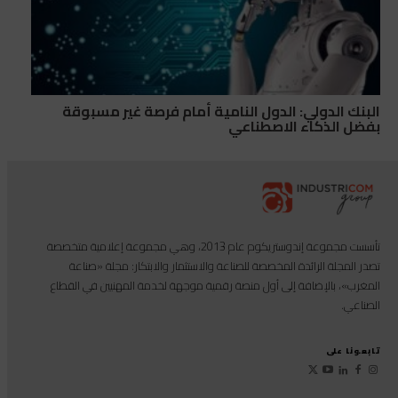
البنك الدولي: الدول النامية أمام فرصة غير مسبوقة
بفضل الذكاء الاصطناعي
تأسست مجموعة إندوستريكوم عام 2013، وهي مجموعة إعلامية متخصصة
تصدر المجلة الرائدة المخصصة للصناعة والاستثمار والابتكار: مجلة «صناعة
المغرب»، بالإضافة إلى أول منصة رقمية موجهة لخدمة المهنيين في القطاع
الصناعي.
تابعونا على