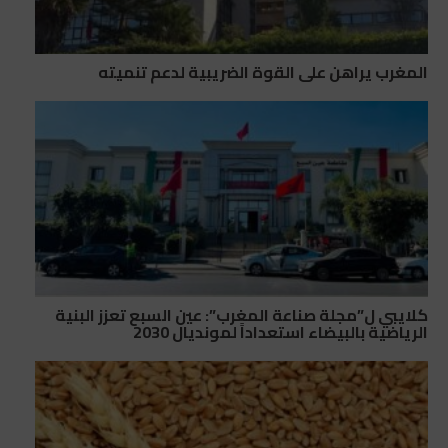
المغرب يراهن على القوة الضريبية لدعم تنميته
كلايبي ل”مجلة صناعة المغرب”: عين السبع تعزز البنية
الرياضية بالبيضاء استعداداً لمونديال 2030