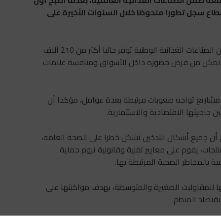
عه ضمن الصناعات الغذائية العالمية، بعدما أصبح أول
قطاع سجل تطورا ملحوظا خلال السنوات الأخيرة على
وأوضح مزور، خلال جلسة الأسئلة الشفهية بمجلس النواب، أن الصناعات الغذائية الوطنية توفر حاليا أكثر من 210 آلاف
ية تمكن من فرض حضوره داخل الأسواق ومنافسة علامات
ود مشاريع تواجه صعوبات مرتبطة بعدة عوامل، مؤكدا أن
اذبيتها الاقتصادية والاستثمارية.
أن جميع أشكال التدخين تشكل خطرا على الصحة العامة،
تجات، يقوم على معايير تقنية وقانونية تروم حماية
ة بالمخاطر الصحية المرتبطة بها.
 للمقاولات الصغيرة والمتوسطة، بهدف مواكبتها على
اقتصاد المنظم.