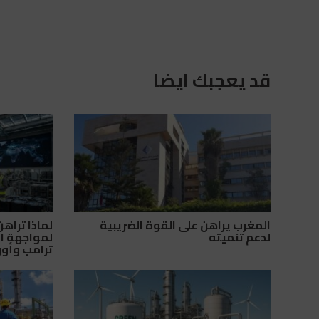
قد يعجبك ايضا
المغرب يراهن على القوة الضريبية
لماذا تراه
لدعم تنميته
لمواجهة ال
ترامب وأور