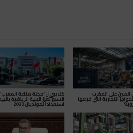
ن الصين على المغرب
كلايبي ل”مجلة صناعة المغرب”:
حواجز التجارية التي فرضها
السبع تعزز البنية الرياضية بالبي
وبا؟
استعداداً لمونديال 2030