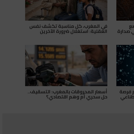
 تضع
في المغرب، كل مناسبة تكشف نفس
ي صدارة
العقلية: استغلال ضرورة الآخرين
م فرصة
أسعار المحروقات بالمغرب: التسقيف..
طناعي
حل سحري أم وهم اقتصادي؟