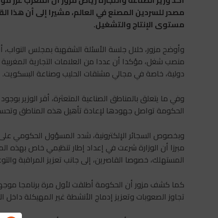
أكد وزير الصناعة والتجارة
رياض مزور
أن المغرب عزز موق
مصدر للسردين المصنع في العالم، مشيرا إلى أن هذا ال
مستوى الإنتاج والتشغيل.
منصب شغل، مؤكدا أن عددا من العلامات التجارية المغرب
دولية، خاصة في مجالي مشتقات الحليب وصناعة البسكويت.
وفي ما يتعلق بالمناطق الصناعية المتعثرة، أقر الوزير بوج
الحكومة تواصل جهودها لإعادة تأهيل هذه المناطق وتحسين ج
وبخصوص السجائر الإلكترونية، شدد المسؤول الحكومي على 
مبرزا أن الوزارة شرعت في إعداد إطار تنظيمي خاص بهذه المن
المستهلك، خصوصا القاصرين، إلى جانب تعزيز المراقبة والتوعي
كما كشف مزور أن الحكومة أطلقت لأول مرة برنامجا موجها
تجاوز الصعوبات وتعزيز إدماج الأنشطة غير المهيكلة داخل ال