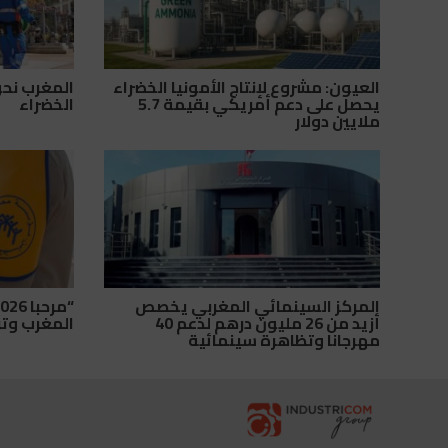
العيون: مشروع لإنتاج الأمونيا الخضراء
المغرب نحو 
يحصل على دعم أمريكي بقيمة 5.7
الخضراء
ملايين دولار
المركز السينمائي المغربي يخصص
أزيد من 26 مليون درهم لدعم 40
المغرب وتراجع
مهرجانا وتظاهرة سينمائية