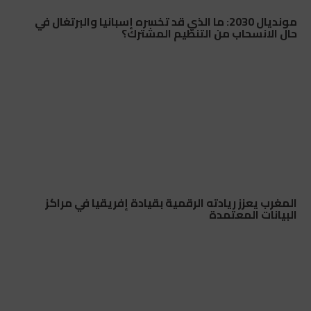
مونديال 2030: ما الذي قد تخسره إسبانيا والبرتغال في
حال الانسحاب من التنظيم المشترك؟
المغرب يعزز ريادته الرقمية بقيادة إفريقيا في مراكز
البيانات المعتمدة