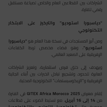
الشراكات بين القطاعين العام والخاص لصياغة مستقبل
رقمي للقارة.
“دياسبورا استوديو” والتركيز على الابتكار
التكنولوجي
ومن أبرز المستجدات في نسخة هذا العام هو
“دياسبورا
استوديو”
، وهو فضاء مخصص لربط الكفاءات
الإفريقية على الصعيد العالمي.
ويهدف إلى خلق فرص استثمارية، وتعزيز الشراكات
العابرة للحدود، وتشجيع تبادل الخبرات بين أبناء الجالية
الإفريقية و”الإيكوسيستمات” التكنولوجية المحلية.
يُقام معرض
GITEX Africa Morocco 2025
في الفترة
من
14 إلى 16 أبريل
، مع تسليط الضوء على قطاعات
محورية مثل
تكنولوجيا التعليم
، و
التكنولوجيا