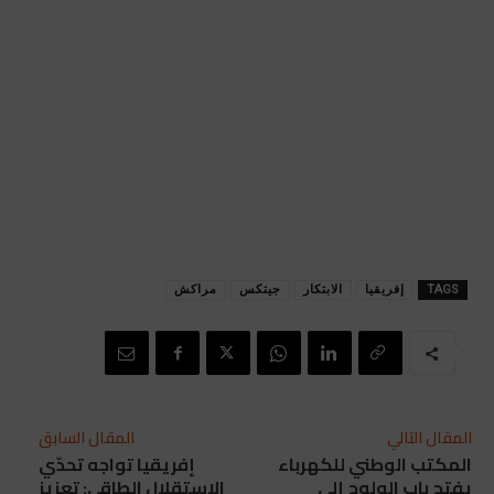
TAGS
إفريقيا
الابتكار
جيتكس
مراكش
المقال التالي
المقال السابق
المكتب الوطني للكهرباء
إفريقيا تواجه تحدّي
يفتح باب الولوج إلى
الاستقلال الطاقي: تعزيز