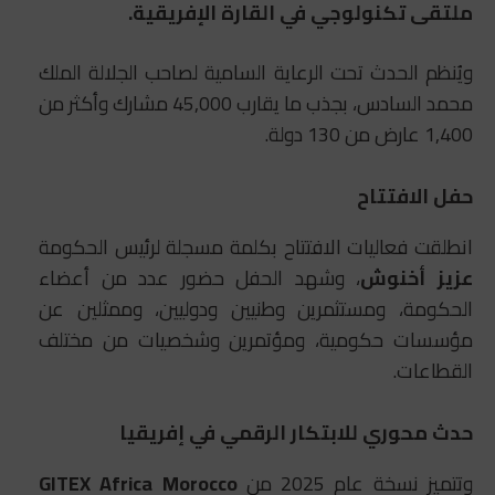
ملتقى تكنولوجي في القارة الإفريقية.
ويُنظم الحدث تحت الرعاية السامية لصاحب الجلالة الملك
محمد السادس، بجذب ما يقارب 45,000 مشارك وأكثر من
1,400 عارض من 130 دولة.
حفل الافتتاح
انطلقت فعاليات الافتتاح بكلمة مسجلة لرئيس الحكومة
عزيز أخنوش
، وشهد الحفل حضور عدد من أعضاء
الحكومة، ومستثمرين وطنيين ودوليين، وممثلين عن
مؤسسات حكومية، ومؤتمرين وشخصيات من مختلف
القطاعات.
حدث محوري للابتكار الرقمي في إفريقيا
وتتميز نسخة عام 2025 من
GITEX Africa Morocco