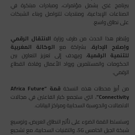
ببرنامج غني يشمل مؤتمرات، ومبادرات مبتكرة في
الصناعات الإبداعية، ومنتديات للتواصل وبناء الشبكات
على نطاق واسع.
ويُنظم هذا الحدث من طرف وزارة
الانتقال الرقمي
وإصلاح الإدارة
، بشراكة مع
الوكالة المغربية
للتنمية الرقمية
، ويهدف إلى تعزيز التعاون بين
الحكومات والمستثمرين ورواد الأعمال وقادة القطاع
الرقمي.
من أبرز محطات هذه النسخة
قمة “Africa Future
Connectivity”
، التي ستجمع كبار الفاعلين في مجالات
الاتصالات والحوسبة السحابية ومراكز البيانات.
وستسلط القمة الضوء على تأثير النطاق العريض، وتوسيع
شبكة الجيل الخامس 5G، والتقنيات السحابية، مع تشجيع