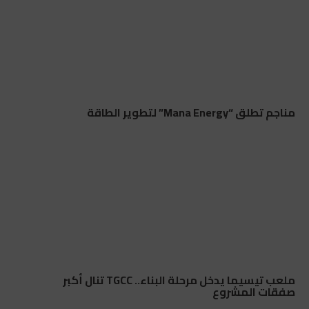
مناجم تطلق “Mana Energy” لتطوير الطاقة
ملعب تيسيما يدخل مرحلة البناء.. TGCC تنال أكبر
صفقات المشروع