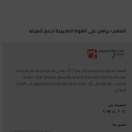
المغرب يراهن على القوة الضريبية لدعم تنميته
تأسست مجموعة إندوستريكوم عام 2013، وهي مجموعة إعلامية متخصصة
تصدر المجلة الرائدة المخصصة للصناعة والاستثمار والابتكار: مجلة «صناعة
المغرب»، بالإضافة إلى أول منصة رقمية موجهة لخدمة المهنيين في القطاع
الصناعي.
تابعونا على
اتصل بنا
Contact@industries.ma