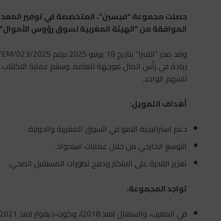
حصلت مجموعة “فيسين”، المتخصصة في توفير المعدات 
الموافقة من “الهيئة المغربية لسوق رؤوس الأموال” (AMMC) لإدراجها في بورصة الدار البيضاء 
للسهم الواحد.
أهداف التمويل
:
دعم استراتيجية النمو في السوق المغربية والدولية.
التوسع الخارجي من خلال عمليات استحواذ.
تعزيز القدرة على الابتكار ودمج تطورات المستقبل الصحي.
تواجد المجموعة
:
في المغرب، والسنغال (منذ 2018)، وكوت‑ديفوار (منذ 2021) .