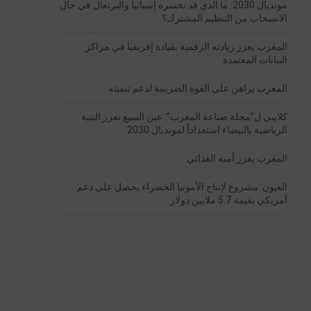
مونديال 2030: ما الذي قد تخسره إسبانيا والبرتغال في حال
الانسحاب من التنظيم المشترك؟
المغرب يعزز ريادته الرقمية بقيادة إفريقيا في مراكز
البيانات المعتمدة
المغرب يراهن على القوة الضريبية لدعم تنميته
كلايبي ل”مجلة صناعة المغرب”: عين السبع تعزز البنية
الرياضية بالبيضاء استعداداً لمونديال 2030
المغرب يعزز أمنه الغذائي
العيون: مشروع لإنتاج الأمونيا الخضراء يحصل على دعم
أمريكي بقيمة 5.7 ملايين دولار