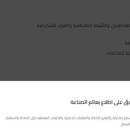
 المغناطيسي والأشعة المقطعية والغرف التشخيصية
ة .
تتعاون المجموعة مع علامات عالمية مرموقة مثل Elekta، Philips، Mindray، Abbott، وBeckman Coulter، بعضها
بقَ على اطلاع بعالم الصناعة
تلم إصداراتنا، والتقارير الخاصة، والمقابلات الحصرية، والتحليلات المعمّقة حول الصناعة والاستثمار
لابتكار.