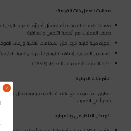
مجالات العمل ذات القيمة
:
معدات طبية ثقيلة وشبه ثقيلة: مثل أجهزّة التصوير بالرنين
وغرف العمليات مع أنظمة التنفس والمراقبة .
أجهزة طبية قابلة للزرع: مثل الصمامات القلبية وزرعات القوقع
التشخيص المختبري (In Vitro): توفير الأجهزة والمواد الكيميائية للمختبرات .
إدارة النفايات الطبية ذات المخاطر (DASRI) .
الشراكات الدولية
×
حصرياً في المغرب .
ا
الهيكل التنظيمي والموارد
اس
وا
أكثر من 1,800 عميل نشط و290 موظفاً بما في ذلك حوالي 70 مهندساً في المغرب .