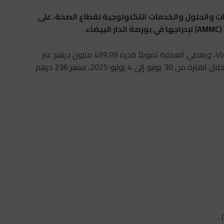
والحلول والخدمات التكنولوجية لقطاع الصحة، على
.
وقد صدر “الفيزا” بتاريخ 18 يونيو 2025 برقم VI/EM/023/2025، ويغطي العملية تمويلاً قدره 499.99 مليون درهم عبر
زيادة في رأس المال موجهة للعامة. وستتم عملية الاكتتاب خلال الفترة من 30 يونيو إلى 4 يوليو 2025، بسعر 236 درهم