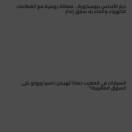
ديار الأندلس ببوسكورة… معاناة يومية مع انقطاعات
الكهرباء والماء بلا سابق إنذار
السيارات في المغرب: لماذا تهيمن داسيا ورونو على
السوق المغربية؟