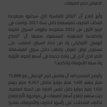
انخفاض حجم المبيعات.
وأبرز البلاغ أن “النتائج القياسية التي سجلتها مجموعة
المكتب الشريف للفوسفاط خلال سنة 2021 تواصلت في
الربع الأول من 2022 مدفوعة بظروف السوق القوية
والكفاءة التشغيلية المستمرة، مضيفا أن “الصراع
الروسي الأوكراني زاد من حدة السياق المتقلب على
مستوى توازن العرض والطلب داخل سوق الفوسفاط،
الأمر الذي أدى إلى زيادة جديدة في أسعار المواد الأولية
ولا سيما الأمونياك والكبريت”.
وأوضح المصدر ذاته، أن هامش الربح الإجمالي بلغ 15,888
مليار درهم (1,68 مليار دولار) مقابل 9,267 مليار درهم
(1,03 مليار دولار) خلال نفس الفترة من السنة الماضية،
حيث ساهم ارتفاع أسعار المبيعات في مواجهة تأثير ارتفاع
تكاليف المدخلات على رأسها الكبريت والأمونياك، مشيرا