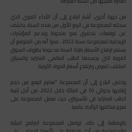
الفترة نفسِها من السنة الفارطة.
من جهة أخرى، أشار البلاغ إلى أن الأداء القوي الذي
سجلته المجموعة في الربع الأول من هذه السنة، يكشف
عن توقعات بتحقيق نمو ملحوظ ويدعم المؤشرات
الإيجابية للمجموعة لسنة 2022 ، مبرزا أنه من المتوقع أن
يستمر ارتفاع الأسعار طيلة السنة مدعوما بظروف السوق
القوية التي يجسدها الطلب العالمي المتزايد والسياق
المتقلب للعرض وارتفاع أسعار المواد الأولية.
وخلص البلاغ إلى أن المجموعة “تعتزم الرفع من حجم
إنتاجها بحوالي 10 في المائة خلال 2022، من أجل تلبية
الطلب المتزايد في للأسواق، حيث تعمل المجموعة على
تعزيز مكانتها الرائدة عالميا.
بالإضافة إلى ذلك، تواصل المجموعة البرامج البيئية
والاجتماعية من أجل الحفاظ على تأثيرها الإيجابي على