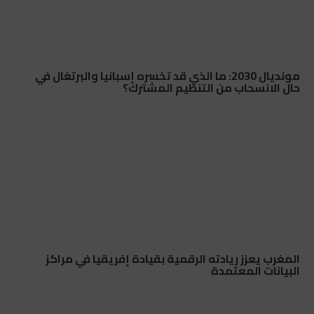
مونديال 2030: ما الذي قد تخسره إسبانيا والبرتغال في
حال الانسحاب من التنظيم المشترك؟
المغرب يعزز ريادته الرقمية بقيادة إفريقيا في مراكز
البيانات المعتمدة