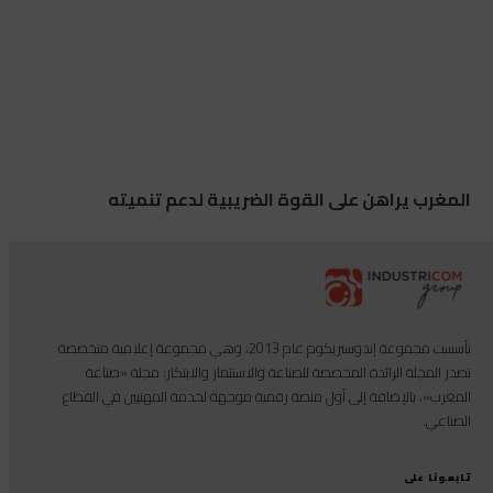
المغرب يراهن على القوة الضريبية لدعم تنميته
تأسست مجموعة إندوستريكوم عام 2013، وهي مجموعة إعلامية متخصصة
تصدر المجلة الرائدة المخصصة للصناعة والاستثمار والابتكار: مجلة «صناعة
المغرب»، بالإضافة إلى أول منصة رقمية موجهة لخدمة المهنيين في القطاع
الصناعي.
تابعونا على