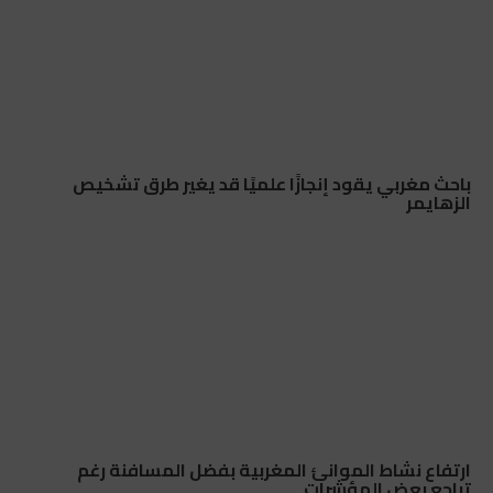
باحث مغربي يقود إنجازًا علميًا قد يغير طرق تشخيص
الزهايمر
ارتفاع نشاط الموانئ المغربية بفضل المسافنة رغم
تراجع بعض المؤشرات