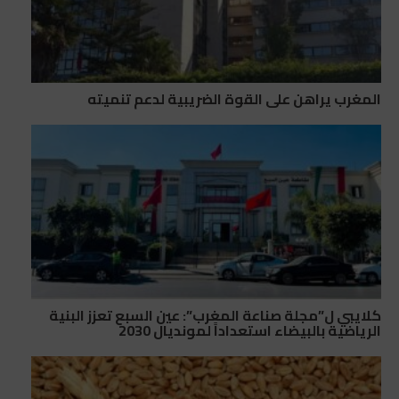
المغرب يراهن على القوة الضريبية لدعم تنميته
كلايبي ل”مجلة صناعة المغرب”: عين السبع تعزز البنية
الرياضية بالبيضاء استعداداً لمونديال 2030