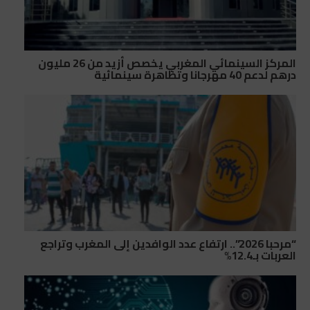
المركز السينمائي المغربي يخصص أزيد من 26 مليون
درهم لدعم 40 مهرجانا وتظاهرة سينمائية
“مرحبا 2026”.. ارتفاع عدد الوافدين إلى المغرب وتراجع
العربات بـ12.4%