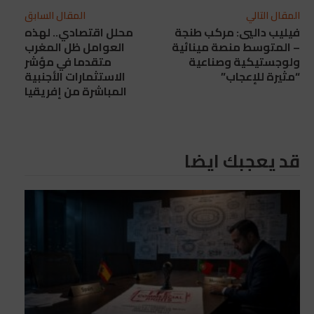
المقال التالي
المقال السابق
فيليب داليي: مركب طنجة
محلل اقتصادي.. لهذه
– المتوسط منصة مينائية
العوامل ظل المغرب
ولوجستيكية وصناعية
متقدما في مؤشر
“مثيرة للإعجاب”
الاستثمارات الأجنبية
المباشرة من إفريقيا
قد يعجبك ايضا