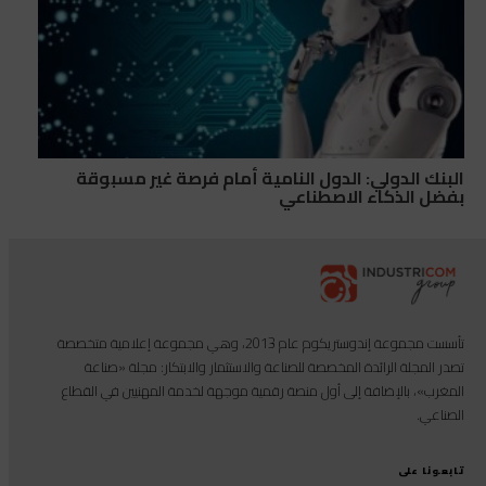
البنك الدولي: الدول النامية أمام فرصة غير مسبوقة
بفضل الذكاء الاصطناعي
تأسست مجموعة إندوستريكوم عام 2013، وهي مجموعة إعلامية متخصصة
تصدر المجلة الرائدة المخصصة للصناعة والاستثمار والابتكار: مجلة «صناعة
المغرب»، بالإضافة إلى أول منصة رقمية موجهة لخدمة المهنيين في القطاع
الصناعي.
تابعونا على