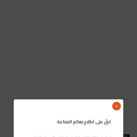
×
ابقَ على اطلاع بعالم الصناعة
TAGS
البنك الشعبي المركزي (BCP)