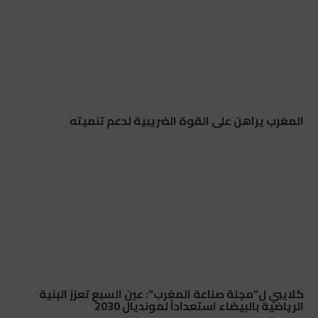
المغرب يراهن على القوة الضريبية لدعم تنميته
كلايبي ل”مجلة صناعة المغرب”: عين السبع تعزز البنية
الرياضية بالبيضاء استعداداً لمونديال 2030