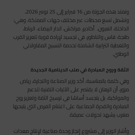
وتمتد هذه الجولة من 16 فبراير إلى 25 نونبر 2026،
وتشمل تسع محطات عبر مختلف جهات المملكة، وهي:
الداخلة، العيون، أكادير، مراكش، الدار البيضاء، الرباط،
طنجة، فاس والناظور، في تجسيد لإرادة قوية لتعزيز القرب
والتغطية الترابية الشاملة لخدمة النسيج المقاولاتي
الوطني.
الثقة وروح المبادرة في صلب الدينامية الجديدة
وفي كلمة بالمناسبة، أكد وزير الصناعة والتجارة، رياض
مزور، أن الرهان لا يقتصر على الآليات التقنية للدعم
والمواكبة، بل يتجسد أساسًا في ترسيخ الثقة وتعزيز روح
المبادرة والقدرة الجماعية على اغتنام الفرص التي يتيحها
مغرب يشهد تحولات عميقة.
وأشار الوزير إلى مشروع إنجاز وحدة صناعية لإنتاج معدات