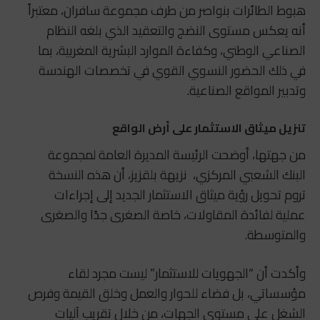
هبوط الطائرات بنواصر من طرف مجموعة سافران، معتبراً
أنه يعكس مستوى النضج والتعقيد الذي بلغه النظام
الصناعي الوطني، وكفاءة الموارد البشرية المغربية، بما
في ذلك الحضور النسوي القوي في تخصصات الهندسة
وتدبير المواقع الصناعية.
تنزيل ميثاق الاستثمار على أرض الواقع
من جهتها، أوضحت الرئيسة المديرة العامة لمجموعة
البنك الشعبي المركزي،
نزيهة بلقزيز، أن هذه النسخة
تروم تحويل رؤية ميثاق الاستثمار الجديد إلى إجراءات
عملية لفائدة المقاولات، خاصة الصغرى جدًا والصغرى
والمتوسطة.
وأكدت أن “الجهويات للاستثمار” ليست مجرد لقاء
مؤسساتي، بل فضاء للحوار والعمل وخلق القيمة وفرص
الشغل على مستوى الجهات، من خلال تقريب آليات