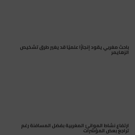
باحث مغربي يقود إنجازًا علميًا قد يغير طرق تشخيص
الزهايمر
ارتفاع نشاط الموانئ المغربية بفضل المسافنة رغم
تراجع بعض المؤشرات