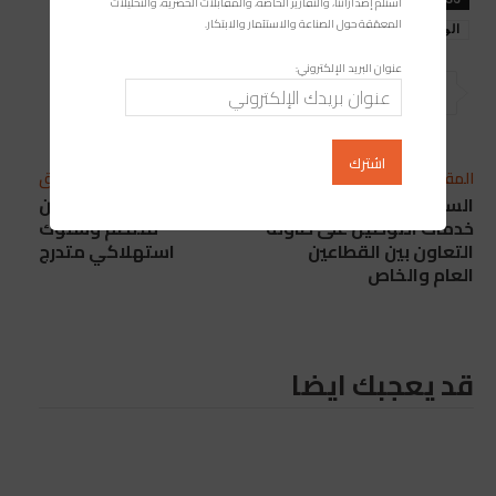
استلم إصداراتنا، والتقارير الخاصة، والمقابلات الحصرية، والتحليلات
المعمّقة حول الصناعة والاستثمار والابتكار.
الوكالة الوطنية للنهوض بالمقاولة الصغرى والمتوسطة
عنوان البريد الإلكتروني:
المقال التالي
المقال السابق
السلامة الطرقية في
البيضاء قبل رمضان: تموين
خدمات التوصيل على طاولة
منتظم وسلوك
التعاون بين القطاعين
استهلاكي متدرج
العام والخاص
قد يعجبك ايضا