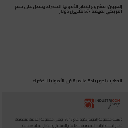
العيون: مشروع لإنتاج الأمونيا الخضراء يحصل على دعم
أمريكي بقيمة 5.7 ملايين دولار
المغرب نحو ريادة عالمية في الأمونيا الخضراء
تأسست مجموعة إندوستريكوم عام 2013، وهي مجموعة إعلامية متخصصة
تصدر المجلة الرائدة المخصصة للصناعة والاستثمار والابتكار: مجلة «صناعة