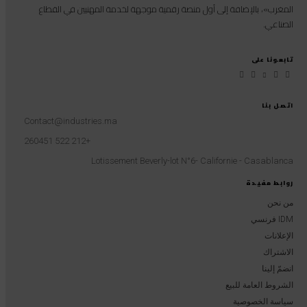
المغرب»، بالإضافة إلى أول منصة رقمية موجهة لخدمة المهنيين في القطاع
الصناعي.
تابعونا على
اتصل بنا
Contact@industries.ma
+212 522 260451
Lotissement Beverly-lot N°6- Californie - Casablanca
روابط مفيدة
من نحن
IDM فرنسي
الإعلانات
الاشتراك
انضمّ إلينا
الشروط العامة للبيع
سياسة الخصوصية