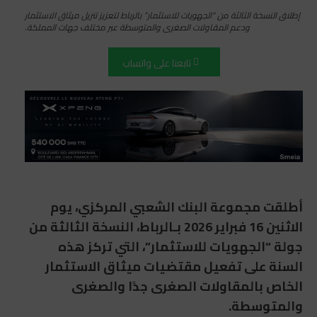
إطلاق النسخة الثالثة من “الجهويات للاستثمار” بالرباط لتعزيز تنزيل ميثاق الاستثمار
ودعم المقاولات الصغرى والمتوسطة عبر مختلف جهات المملكة.
تابعنا على واتساب
أطلقت مجموعة البنك الشعبي المركزي، يوم
الاثنين 16 فبراير 2026 بـالرباط، النسخة الثالثة من
جولة “الجهويات للاستثمار”، التي تركز هذه
السنة على تفعيل مقتضيات ميثاق الاستثمار
الخاص بالمقاولات الصغرى جدًا والصغرى
والمتوسطة.