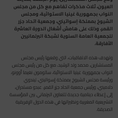
العيون، ثلاث مذكرات تفاهم مع كل من مجلس
النواب بجمهورية غينيا الاستوائية، ومجلس
الشيوخ بمملكة إسواتيني، وجمعية اتحاد جزر
القمر، وذلك على هامش أشغال الدورة العاشرة
للجمعية العامة السنوية لشبكة البرلمانيين
الأفارقة.
وتهدف هذه الاتفاقيات، التي وقعها رئيس مجلس
المستشارين، محمد ولد الرشيد، مع كل من رئيس مجلس
النواب بجمهورية غينيا الاستوائية، سالومون نغيما أوونو،
ورئيسة مجلس الشيوخ بمملكة إسواتيني، ليندوي
دلاميني، ورئيس جمعية اتحاد جزر القمر، عبدو مستدران،
إلى إعطاء دينامية جديدة للتعاون البرلماني بين المؤسسة
التشريعية المغربية ونظيراتها في هذه الدول الإفريقية
الصديقة.