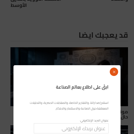
الأوسط
قد يعجبك ايضا
×
ابقَ على اطلاع بعالم الصناعة
استلم إصداراتنا، والتقارير الخاصة، والمقابلات الحصرية، والتحليلات
المعمّقة حول الصناعة والاستثمار والابتكار.
مونديال 2030: ما الذي قد تخسره إسبانيا والبرتغال في
حال الانسحاب من التنظيم المشترك؟
عنوان البريد الإلكتروني: