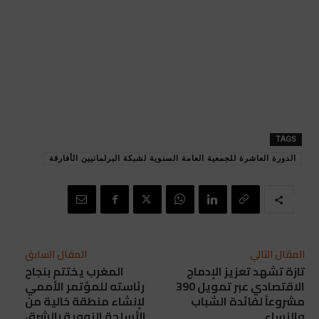
TAGS
الدورة العاشرة للجمعية العامة السنوية لشبكة البرلمانيين الأفارقة
المقال التالي
المقال السابق
تازة تشهد تعزيز الإدماج
المغرب يختتم بنجاح
الاقتصادي عبر تمويل 390
رئاسته للمؤتمر الأممي
مشروعاً لفائدة الشباب
لإنشاء منطقة خالية من
والنساء
الأسلحة النووية بالشرق