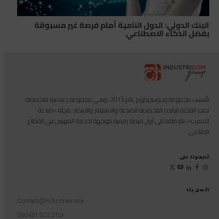
البنك الدولي: الدول النامية أمام فرصة غير مسبوقة
بفضل الذكاء الاصطناعي
تأسست مجموعة إندوستريكوم عام 2013، وهي مجموعة إعلامية متخصصة
تصدر المجلة الرائدة المخصصة للصناعة والاستثمار والابتكار: مجلة «صناعة
المغرب»، بالإضافة إلى أول منصة رقمية موجهة لخدمة المهنيين في القطاع
الصناعي.
تابعونا على
اتصل بنا
Contact@industries.ma
+212 522 260451