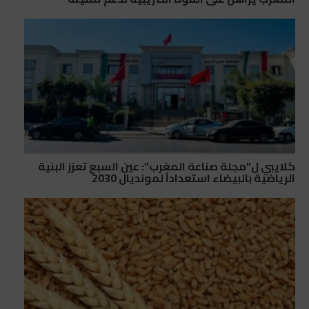
كلايبي ل”مجلة صناعة المغرب”: عين السبع تعزز البنية
الرياضية بالبيضاء استعداداً لمونديال 2030