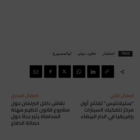
TAGS
استثمار
تعاون دولي
لوكسمبورغ
المقال التالي
المقال السابق
“ستيلانتيس” تفتتح أول
نقاش داخل البرلمان حول
مركز لتفكيك السيارات
مشروع قانون تنظيم مهنة
بإفريقيا في الدار البيضاء
المحاماة يثير جدلاً حول
حصانة الدفاع