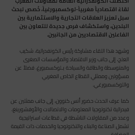
احتضنت
الكونفدرالية العامة لمقاولات المغرب
لقاءً اقتصادياً مغربياً-لوكسمبورغياً، خُصص لبحث
سبل تعزيز العلاقات التجارية والاستثمارية بين
البلدين، واستكشاف فرص جديدة للتعاون بين
الفاعلين الاقتصاديين من الجانبين.
وشهد هذا اللقاء مشاركة رئيس الكونفدرالية،
شكيب
العلج
، إلى جانب وزير الاقتصاد والمؤسسات الصغرى
والمتوسطة والطاقة والسياحة بـ
لوكسمبورغ
، فضلاً عن
مسؤولين وممثلي القطاع الخاص المغربي
واللوكسمبورغي.
كما عرف الحدث حضور
أنس كنوون
، إلى جانب ممثلين عن
فيدرالية تكنولوجيا المعلومات والاتصالات والأوفشورينغ
،
وعدد من المقاولات الناشطة في قطاعات استراتيجية
تشمل الصناعة والبناء والتكنولوجيا والخدمات ذات القيمة
المضافة.