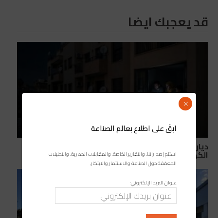
قد يعجبك ايضا
×
ابقَ على اطلاع بعالم الصناعة
ديار الأندلس ببوسكورة… معاناة يومية مع انقطاعات
الكهرباء والماء بلا سابق إنذار
استلم إصداراتنا، والتقارير الخاصة، والمقابلات الحصرية، والتحليلات
المعمّقة حول الصناعة والاستثمار والابتكار.
عنوان البريد الإلكتروني: