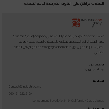
المغرب يراهن على القوة الضريبية لدعم تنميته
تأسست مجموعة إندوستريكوم عام 2013، وهي مجموعة إعلامية متخصصة
تصدر المجلة الرائدة المخصصة للصناعة والاستثمار والابتكار: مجلة «صناعة
المغرب»، بالإضافة إلى أول منصة رقمية موجهة لخدمة المهنيين في القطاع
الصناعي.
تابعونا على
اتصل بنا
Contact@industries.ma
+212 522 260451
Lotissement Beverly-lot N°6- Californie - Casablanca
روابط مفيدة