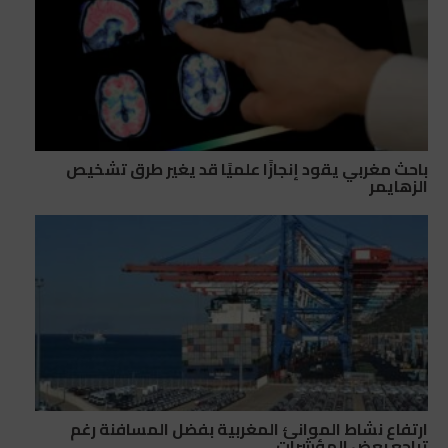
باحث مغربي يقود إنجازًا علميًا قد يغير طرق تشخيص
الزهايمر
ارتفاع نشاط الموانئ المغربية بفضل المسافنة رغم
تراجع بعض المؤشرات