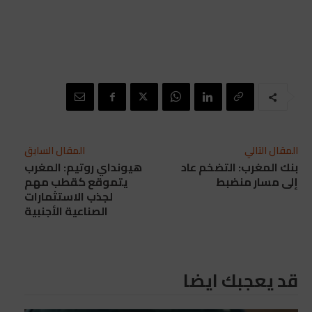
المقال التالي
المقال السابق
بنك المغرب: التضخم عاد
هيونداي روتيم: المغرب
إلى مسار منضبط
يتموقع كقطب مهم
لجذب الاستثمارات
الصناعية الأجنبية
قد يعجبك ايضا