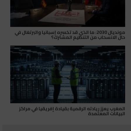
مونديال 2030: ما الذي قد تخسره إسبانيا والبرتغال في
حال الانسحاب من التنظيم المشترك؟
المغرب يعزز ريادته الرقمية بقيادة إفريقيا في مراكز
البيانات المعتمدة