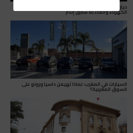
ديار الأندلس ببوسكورة… معاناة يومية مع انقطاعات
الكهرباء والماء بلا سابق إنذار
السيارات في المغرب: لماذا تهيمن داسيا ورونو على
السوق المغربية؟