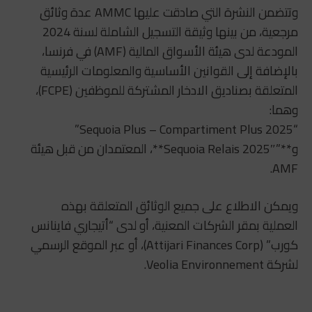
وتتضمن النشرة التي صادقت عليها AMMC عدة وثائق
مرجعية، من بينها وثيقة التسجيل الشاملة لسنة 2024
المودعة لدى هيئة الأسواق المالية (AMF) في فرنسا،
بالإضافة إلى القوانين الأساسية والمعلومات الرئيسية
المتعلقة بصناديق الادخار المشتركة للموظفين (FCPE)،
وهما:
“Sequoia Plus – Compartiment Plus 2025”
و**”Sequoia Relais 2025″**، المعتمدان من قبل هيئة
AMF.
ويمكن الاطلاع على جميع الوثائق المتعلقة بهذه
العملية بمقر الشركات المعنية، أو لدى “أتيجاري فاينانس
كورب” (Attijari Finances Corp)، أو عبر الموقع الرسمي
لشركة Veolia Environnement.