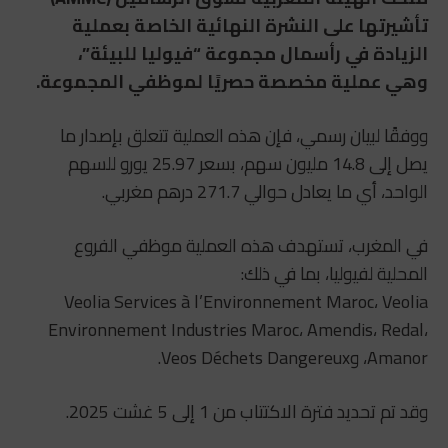
تأشيرتها على النشرة النهائية الخاصة بعملية
الزيادة في رأسمال مجموعة “فيوليا للبيئة”،
وهي عملية مخصصة حصريًا لموظفي المجموعة.
ووفقًا لبيان رسمي، فإن هذه العملية تتعلق بإصدار ما
يصل إلى 14.8 مليون سهم، بسعر 25.97 يورو للسهم
الواحد، أي ما يعادل حوالي 271.7 درهم مغربي.
في المغرب، تستهدف هذه العملية موظفي الفروع
المحلية لفيوليا، بما في ذلك:
Veolia Services à l’Environnement Maroc، Veolia
Environnement Industries Maroc، Amendis، Redal،
Amanor، وVeos Déchets Dangereux.
وقد تم تحديد فترة الاكتتاب من 1 إلى 5 غشت 2025.