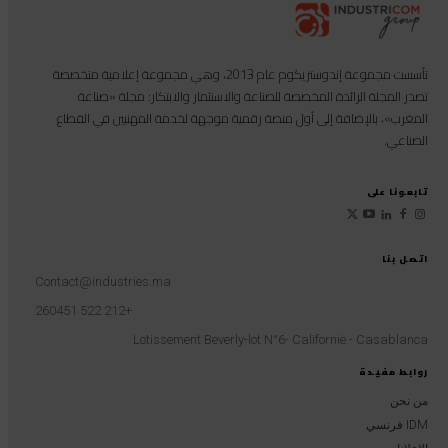
تأسست مجموعة إندوستريكوم عام 2013، وهي مجموعة إعلامية متخصصة
تصدر المجلة الرائدة المخصصة للصناعة والاستثمار والابتكار: مجلة «صناعة
المغرب»، بالإضافة إلى أول منصة رقمية موجهة لخدمة المهنيين في القطاع
الصناعي.
تابعونا على
اتصل بنا
Contact@industries.ma
+212 522 260451
Lotissement Beverly-lot N°6- Californie - Casablanca
روابط مفيدة
من نحن
IDM فرنسي