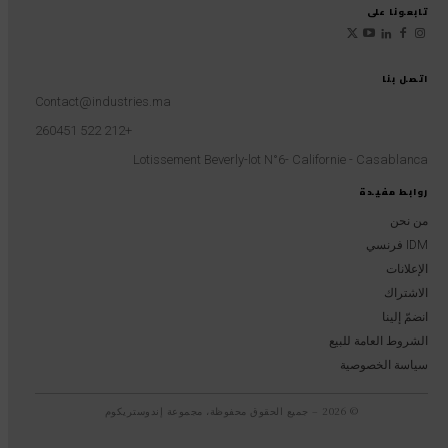
تابعونا على
اتصل بنا
Contact@industries.ma
+212 522 260451
Lotissement Beverly-lot N°6- Californie - Casablanca
روابط مفيدة
من نحن
IDM فرنسي
الإعلانات
الاشتراك
انضمّ إلينا
الشروط العامة للبيع
سياسة الخصوصية
© 2026 – جميع الحقوق محفوظة، مجموعة إندوستريكوم