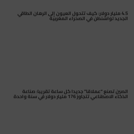
4.5 مليار دولار: كيف تتحول العيون إلى الرهان الطاقي
الجديد لواشنطن في الصحراء المغربية
الصين تصنع “عملاقا” جديدا كل ساعة تقريبا: صناعة
الذكاء الاصطناعي تتجاوز 176 مليار دولار في سنة واحدة