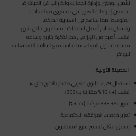
للأمن الوطني وإدارة الجمارك والضرائب غير المباشرة،
بتحسين إجراءات العبور على مستوى ميناء طنجة
المتوسط، مما ساهم في انسيابية الحركة.
ولضمان تنظيم أفضل لتدفقات المسافرين خلال شهر
غشت، أصبح من
ا
لإلزامي حجز تذكرة بتاريخ وساعة
محددة لدخول الميناء، بما يتناسب مع الطاقة الاستيعابية
للبواخر.
الحصيلة الأولية:
استقبال 2,79 مليون مغربي مقيم بالخارج حتى 4
غشت (+10,4% مقارنة بـ2024).
عبور 838.360 مركبة (+3,7%).
تعزيز خدمات المرافقة الاجتماعية.
تنسيق فعّال لتيسير عبور المسافرين.