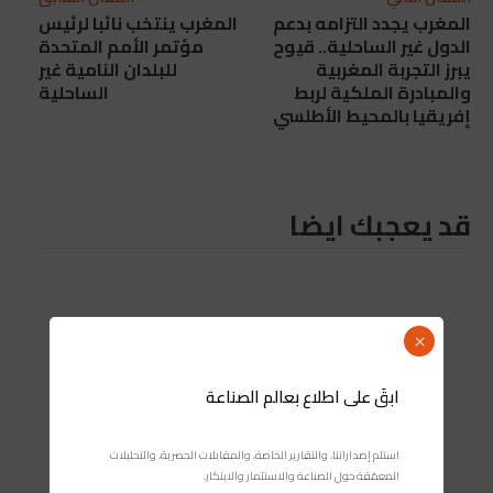
المغرب يجدد التزامه بدعم
المغرب ينتخب نائبا لرئيس
الدول غير الساحلية.. قيوح
مؤتمر الأمم المتحدة
يبرز التجربة المغربية
للبلدان النامية غير
والمبادرة الملكية لربط
الساحلية
إفريقيا بالمحيط الأطلسي
قد يعجبك ايضا
×
ابقَ على اطلاع بعالم الصناعة
استلم إصداراتنا، والتقارير الخاصة، والمقابلات الحصرية، والتحليلات
المعمّقة حول الصناعة والاستثمار والابتكار.