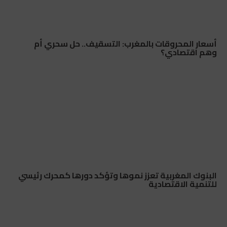
أسعار المحروقات بالمغرب: التسقيف.. حل سحري أم
وهم اقتصادي؟
البنوك المغربية تعزز نموها وتؤكد دورها كمحرك رئيسي
للتنمية الاقتصادية