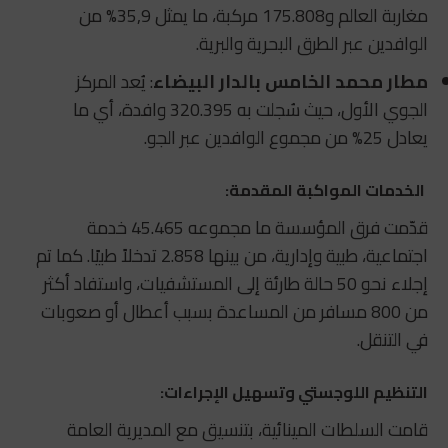
مغاربة العالم و175.808 مركبة، ما يمثل 35,9% من
الوافدين عبر الطرق البحرية والبرية.
مطار محمد الخامس بالدار البيضاء
: يُعد المركز
الجوي الأول، حيث سُجلت به 320.395 وافدة، أي ما
يعادل 25% من مجموع الوافدين عبر الجو.
الخدمات المواكبة المقدمة:
قدّمت فرق المؤسسة ما مجموعه 45.465 خدمة
اجتماعية، طبية وإدارية، من بينها 2.858 تدخلاً طبيًا. كما تم
إجلاء نحو 50 حالة طارئة إلى المستشفيات، واستفاد أكثر
من 800 مسافر من المساعدة بسبب أعطال أو صعوبات
في التنقل.
التنظيم اللوجستي وتسهيل الإجراءات:
قامت السلطات المينائية، بتنسيق مع المديرية العامة