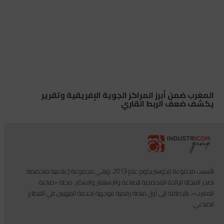
المغرب ضمن أبرز المراكز الجوية الإفريقية وتقرير
يكشف ضعف الربط القاري
تأسست مجموعة إندوستريكوم عام 2013، وهي مجموعة إعلامية متخصصة
تصدر المجلة الرائدة المخصصة للصناعة والاستثمار والابتكار: مجلة «صناعة
المغرب»، بالإضافة إلى أول منصة رقمية موجهة لخدمة المهنيين في القطاع
الصناعي.