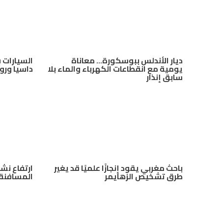
ديار الأندلس ببوسكورة… معاناة
السيارات 
يومية مع انقطاعات الكهرباء والماء بلا
داسيا ورو
سابق إنذار
باحث مغربي يقود إنجازًا علميًا قد يغير
ارتفاع نش
طرق تشخيص الزهايمر
المسافنة 