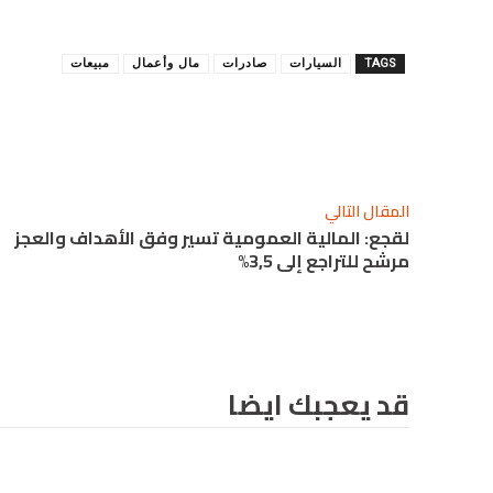
TAGS
السيارات
صادرات
مال وأعمال
مبيعات
شارك
المقال التالي
لقجع: المالية العمومية تسير وفق الأهداف والعجز
مرشح للتراجع إلى 3,5%
قد يعجبك ايضا