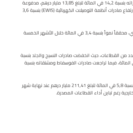
وسجل قطاع الطيران بدوره أداءً إيجابياً، بعدما ارتفعت صادراته بنسبة 14,2 في المائة لتبلغ 13,85 مليار درهم، مدفوعة
بنمو صادرات فرع التجميع بنسبة 19,7 في المائة، إلى جانب ارتفاع صادرات أنظمة التوصيلات الكهربائية (EWIS) بنسبة 3,6
كما واصل قطاع الفلاحة والصناعة الغذائية منحاه التصاعدي، محققاً نمواً بنسبة 3,4 في المائة خلال الأشهر الخمسة
 من القطاعات، حيث انخفضت صادرات النسيج والجلد بنسبة
 المائة، وقطاع الإلكترونيات والكهرباء بنسبة 9,8 في المائة، فيما تراجعت صادرات الفوسفاط ومشتقاته بنسبة
وعلى مستوى الأداء الإجمالي، ارتفعت الصادرات المغربية بنسبة 5,8 في المائة لتبلغ 211,41 مليار درهم عند نهاية شهر