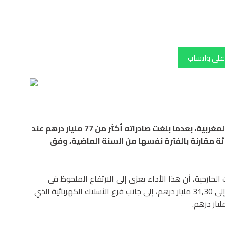
 على واتساب
واصل قطاع السيارات تعزيز مكانته كقاطرة للصادرات المغربية، بعدما بلغت صادراته أكثر من 77 مليار درهم عند
202، مسجلة نمواً بنسبة 15,9 في المائة مقارنة بالفترة نفسها من السنة الماضية، وفق
خارجية، أن هذا الأداء يعزى إلى الارتفاع الملحوظ في
صادرات فرع التصنيع، التي نمت بنسبة 27,1 في المائة لتصل إلى 31,30 مليار درهم، إلى جانب فرع الأسلاك الكهربائية الذي