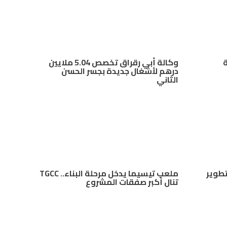
ة
وكالة أبي رقراق تخصص 5.04 ملايين
درهم لأشغال جديدة بجسر الحسن
الثاني
 “Mana Energy” لتطوير
ملعب تيسيما يدخل مرحلة البناء.. TGCC
تنال أكبر صفقات المشروع