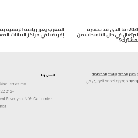
مونديال 2030: ما الذي قد تخسره
المغرب يعزز ريادته الرقمية بق
لبرتغال في حال الانسحاب من
إفريقيا في مراكز البيانات الم
لمشترك؟
علامية متخصصة تصدر المجلة الرائدة المخصصة
اتصل بنا
ة رقمية موجهة لخدمة المهنيين في
@industries.ma
+212 522 260451
nt Beverly-lot N°6- Californie -
nca