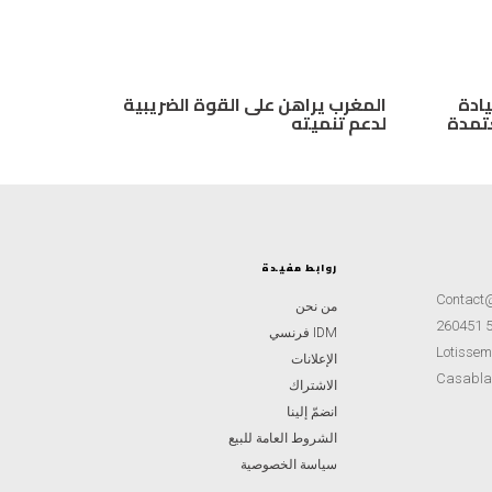
يادة
المغرب يراهن على القوة الضريبية
عتمدة
لدعم تنميته
روابط مفيدة
Contact
من نحن
IDM فرنسي
Lotisseme
الإعلانات
Casabla
الاشتراك
انضمّ إلينا
الشروط العامة للبيع
سياسة الخصوصية