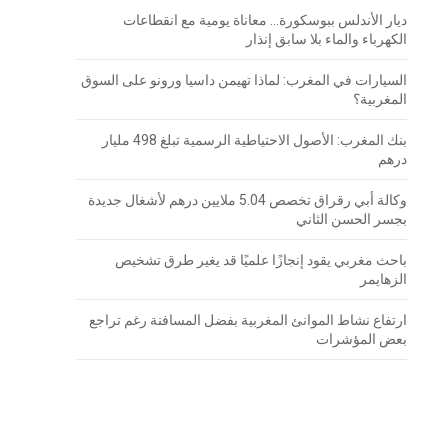
ديار الأندلس ببوسكورة… معاناة يومية مع انقطاعات
الكهرباء والماء بلا سابق إنذار
السيارات في المغرب: لماذا تهيمن داسيا ورونو على السوق
المغربية؟
بنك المغرب: الأصول الاحتياطية الرسمية تبلغ 498 مليار
درهم
وكالة أبي رقراق تخصص 5.04 ملايين درهم لأشغال جديدة
بجسر الحسن الثاني
باحث مغربي يقود إنجازًا علميًا قد يغير طرق تشخيص
الزهايمر
ارتفاع نشاط الموانئ المغربية بفضل المسافنة رغم تراجع
بعض المؤشرات