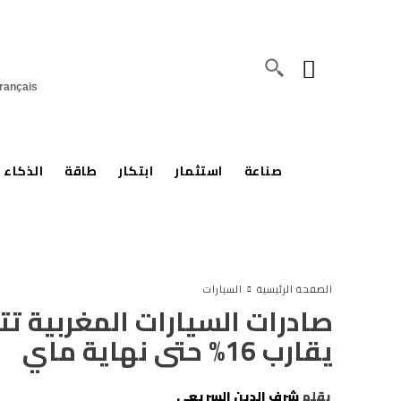
rançais
صناعة
استثمار
ابتكار
طاقة
الذكاء 
الصفحة الرئيسية
السيارات
يقارب 16% حتى نهاية ماي
بقلم
شرف الدين السريعي