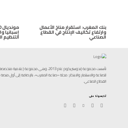
بنك المغرب: استقرار مناخ الأعمال
وارتفاع تكاليف الإنتاج في القطاع
إسبانيا وا
الصناعي
التنظيم ا
تأسست مجموعة إندوستريكوم عام 2013، وهي مجموعة إ
للصناعة والاستثمار والابتكار: مجلة «صناعة المغرب»، بالإضافة إلى أول منص
القطاع الصناعي.
تابعونا على