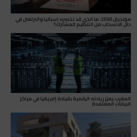
مونديال 2030: ما الذي قد تخسره إسبانيا والبرتغال في
حال الانسحاب من التنظيم المشترك؟
المغرب يعزز ريادته الرقمية بقيادة إفريقيا في مراكز
البيانات المعتمدة