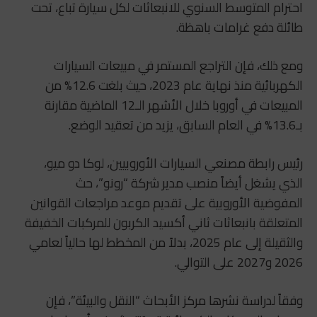
احترام المتوسط السنوي للانبعاثات لكل سيارة تباع، تحت
طائلة دفع غرامات باهظة.
ومع ذلك، فإن التراجع المستمر في مبيعات السيارات
الكهربائية منذ نهاية عام 2023، حيث بلغت 12.6% من
المبيعات في أوروبا خلال الأشهر الـ12 الماضية مقارنة
بـ13.6% في العام السابق، يزيد من تعقيد الوضع.
رئيس رابطة مصنعي السيارات الأوروبيين، لوكا دو ميو،
الذي يشغل أيضاً منصب مدير شركة “رونو”، حث
المفوضية الأوروبية على تقديم موعد مراجعات القوانين
المتعلقة بانبعاثات ثاني أكسيد الكربون للمركبات الخفيفة
والثقيلة إلى عام 2025، بدلاً من المخطط لها حالياً لعامي
2026 و2027 على التوالي.
وفقاً لدراسة نشرها مركز الأبحاث “النقل والبيئة”، فإن