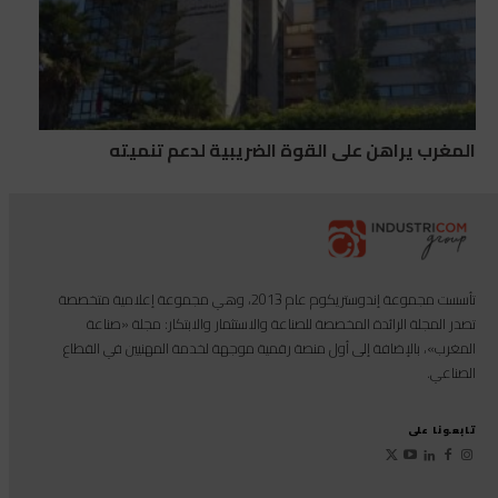
المغرب يراهن على القوة الضريبية لدعم تنميته
تأسست مجموعة إندوستريكوم عام 2013، وهي مجموعة إعلامية متخصصة
تصدر المجلة الرائدة المخصصة للصناعة والاستثمار والابتكار: مجلة «صناعة
المغرب»، بالإضافة إلى أول منصة رقمية موجهة لخدمة المهنيين في القطاع
الصناعي.
تابعونا على