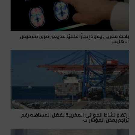
باحث مغربي يقود إنجازًا علميًا قد يغير طرق تشخيص
الزهايمر
ارتفاع نشاط الموانئ المغربية بفضل المسافنة رغم
تراجع بعض المؤشرات