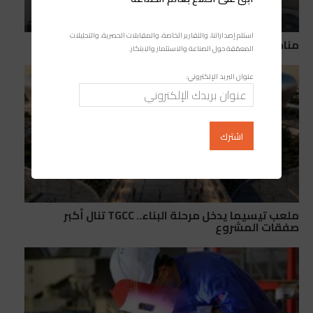
استلم إصداراتنا، والتقارير الخاصة، والمقابلات الحصرية، والتحليلات
مناجم تطلق “Mana Energy” لتطوير الطاقة
المعمّقة حول الصناعة والاستثمار والابتكار.
عنوان البريد الإلكتروني:
ملعب تيسيما يدخل مرحلة البناء.. TGCC تنال أكبر
صفقات المشروع