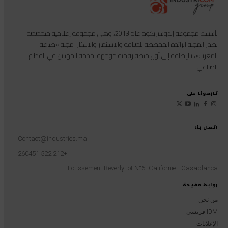
تأسست مجموعة إندوستريكوم عام 2013، وهي مجموعة إعلامية متخصصة
تصدر المجلة الرائدة المخصصة للصناعة والاستثمار والابتكار: مجلة «صناعة
المغرب»، بالإضافة إلى أول منصة رقمية موجهة لخدمة المهنيين في القطاع
الصناعي.
تابعونا على
اتصل بنا
Contact@industries.ma
+212 522 260451
Lotissement Beverly-lot N°6- Californie - Casablanca
روابط مفيدة
من نحن
IDM فرنسي
الإعلانات