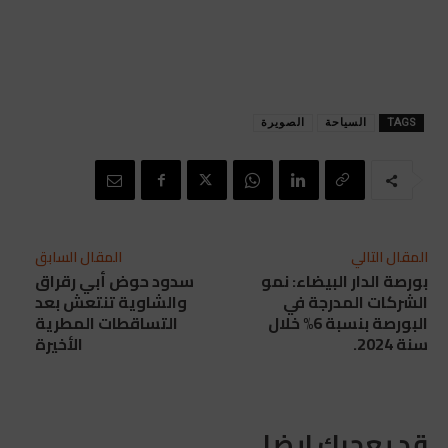
TAGS
السياحة
الصويرة
المقال التالي
المقال السابق
بورصة الدار البيضاء: نمو
سدود حوض أبي رقراق
الشركات المدرجة في
والشاوية تنتعش بعد
البورصة بنسبة 6% خلال
التساقطات المطرية
سنة 2024.
الأخيرة
قد يعجبك ايضا