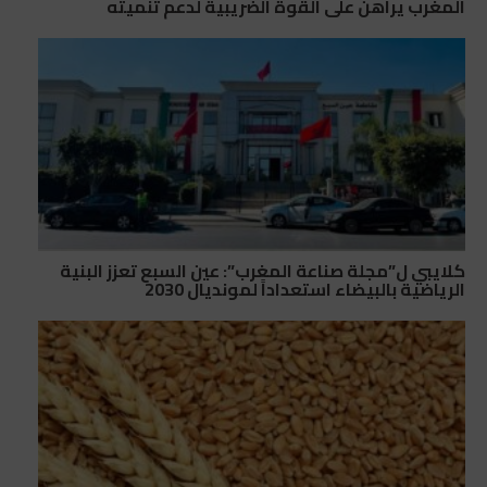
المغرب يراهن على القوة الضريبية لدعم تنميته
كلايبي ل”مجلة صناعة المغرب”: عين السبع تعزز البنية
الرياضية بالبيضاء استعداداً لمونديال 2030