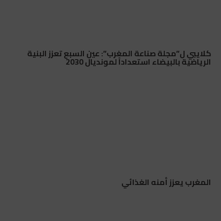
كلايبي ل”مجلة صناعة المغرب”: عين السبع تعزز البنية
الرياضية بالبيضاء استعداداً لمونديال 2030
المغرب يعزز أمنه الغذائي