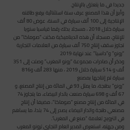
جديدا في ما يتعلق بالإنتاج.
وأبرز أن هذا المصنع عرف سنة استثنائية برفع طاقته
الإنتاجية إلى 100 ألف سيارة في السنة، عوض 80 ألف
سيارة خلال 2018 ، مسجلا بذلك رقما قياسيا سنويا
للإنتاج، مسجلا أن هذه الديناميكية مكنت “صوماكا” من
تجاوز سقف إنتاج 750 ألف سيارة من العلامات التجارية
“رونو” و”داسيا” عند نهاية 2019
وذكر أن صادرات مجموعة “رونو المغرب” وصلت إلى 351
ألف و 514 سيارة خلال 2019 ، منها 283 ألف و816
سيارة تم إنتاجها بمصنع
“رونو” بطنجة، ما يمثل 93 في المائة من إنتاج المصنع، و
67 ألف و 698 سيارة صنعت بالدار البيضاء، ما يتجاوز 74
في المائة من إنتاج مصنع “صوماكا”، مضيفا أن إنتاج
مصنعي طنجة والدار البيضاء يصدر إلى 74 بلدا، ما يساهم
في الترويج لعلامة “صنع في المغرب”.
ومن جهته، استعرض المدير العام التجاري لرونو المغرب