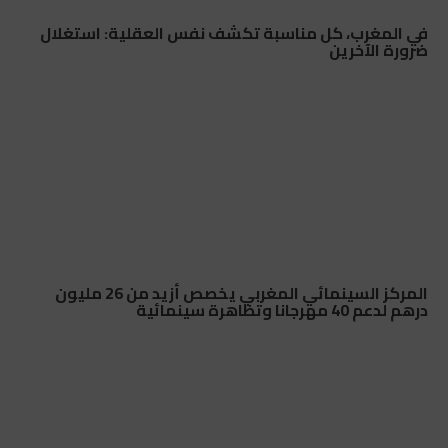
في المغرب، كل مناسبة تكشف نفس العقلية: استغلال
ضرورة الآخرين
المركز السينمائي المغربي يخصص أزيد من 26 مليون
درهم لدعم 40 مهرجانا وتظاهرة سينمائية