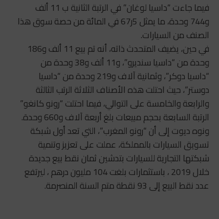
فيما جاءت “داسيا لوغان” في الرتبة الثانية ب 11 ألف
و744 وحدة، ما يمثل 5ر67 في المائة من حصة سوق هذا
الصنف من السيارات.
في حين، يضيف المتحدث ذاته، أنه تم بيع 11 ألف و186
وحدة من “داسيا سنديرو”، و11 ألف و38 وحدة من
“داسيا دوكر”، وثمانية آلاف و219 وحدة من “داسيا
دوستر”، حيث احتلت هذه الأصناف الثلاثة الرتب الثالثة
والرابعة والخامسة على التوالي، فيما احتلت “رونو كانغو”
الرتبة السابعة بحجم مبيعات بلغ أربعة آلاف و660 وحدة.
ونوه ديوت إلى أن “رونو المغرب”، التي تعد أول شبكة
تسويق السيارات بالمملكة، عملت على تعزيز وتنمية
شبكتها التجارية للسيارات بتدشين ثمان نقط بيع جديدة
خلال 2019 ، باستثمارات بلغت 104 مليون درهم ،
ليرتفع
عدد نقط البيع إلى 93 نقطة متم السنة المنصرمة.