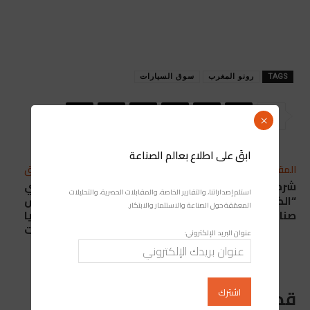
TAGS
رونو المغرب
سوق السيارات
×
ابقَ على اطلاع بعالم الصناعة
المقال التالي
المقال السابق
شركة المياه المعدنية
انتخاب أمين زروق ومهدي
استلم إصداراتنا، والتقارير الخاصة، والمقابلات الحصرية، والتحليلات
“الكرامة” تدشن وحدة
العلوي رئيس ونائب رئيس
المعمّقة حول الصناعة والاستثمار والابتكار.
صناعية جديدة بالقنيطرة
فدرالية تكنولوجيا
المعلومات
عنوان البريد الإلكتروني:
قد يعجبك ايضا