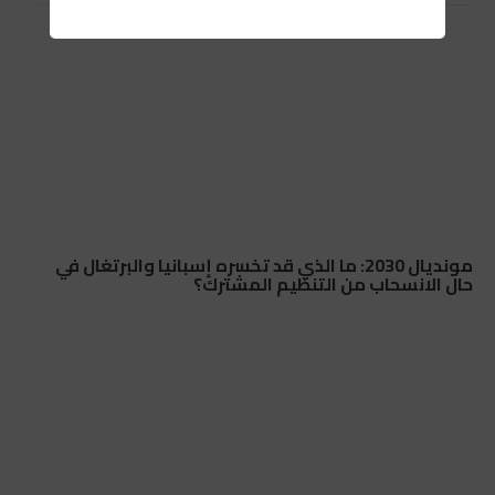
مونديال 2030: ما الذي قد تخسره إسبانيا والبرتغال في
حال الانسحاب من التنظيم المشترك؟