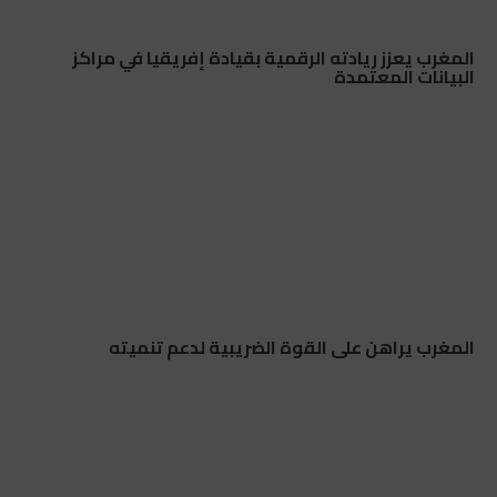
المغرب يعزز ريادته الرقمية بقيادة إفريقيا في مراكز
البيانات المعتمدة
المغرب يراهن على القوة الضريبية لدعم تنميته