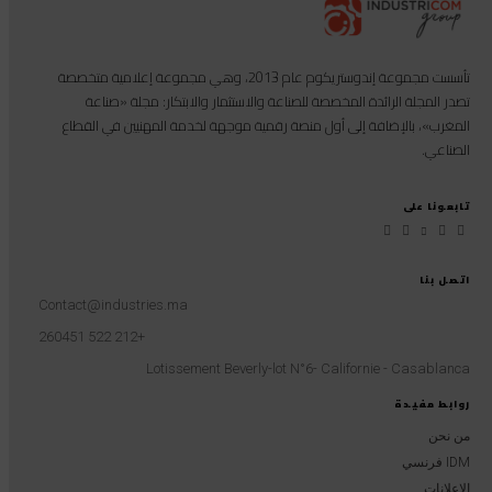
تأسست مجموعة إندوستريكوم عام 2013، وهي مجموعة إعلامية متخصصة
تصدر المجلة الرائدة المخصصة للصناعة والاستثمار والابتكار: مجلة «صناعة
المغرب»، بالإضافة إلى أول منصة رقمية موجهة لخدمة المهنيين في القطاع
الصناعي.
تابعونا على
اتصل بنا
Contact@industries.ma
+212 522 260451
Lotissement Beverly-lot N°6- Californie - Casablanca
روابط مفيدة
من نحن
IDM فرنسي
الإعلانات