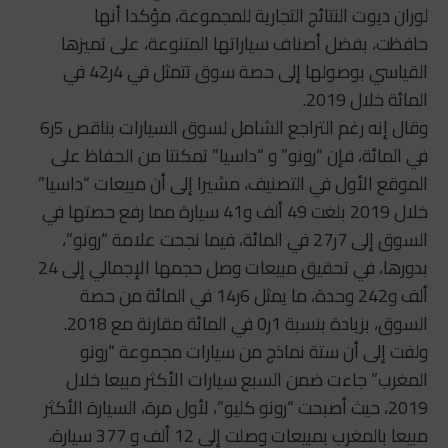
لوران ديوت النتائج التجارية للمجموعة، مؤكدا أنها
حافظت، بفضل أصناف سياراتها المتنوعة، على تميزها
القياسي بوصولها إلى حصة سوق تتمثل في 4ر42 في
المائة خلال 2019.
وقال إنه رغم التراجع الشامل لسوق السيارات بناقص 5ر6
في المائة، فإن “رونو” و “داسيا” تمكنتا من الحفاظ على
الموقع الأول في التصنيف، مشيرا إلى أن مبيعات “داسيا”
خلال 2019 بلغت 49 ألف و41 سيارة مما رفع حصتها في
السوق إلى 7ر27 في المائة، فيما نجحت علامة “رونو”،
بدورها، في تحقيق مبيعات وصل حجمها الإجمالي إلى 24
ألف و242 وحدة، ما يمثل 6ر14 في المائة من حصة
السوق، بزيادة بنسبة 1ر0 في المائة مقارنة مع 2018.
ولفت إلى أن ستة نماذج من سيارات مجموعة “رونو
المغرب” جاءت ضمن السبع سيارات الأكثر مبيعا خلال
2019، حيث أصبحت “رونو كليو”، لأول مرة، السيارة الأكثر
مبيعا بالمغرب بمبيعات وصلت إلى 12 ألف و 377 سيارة،