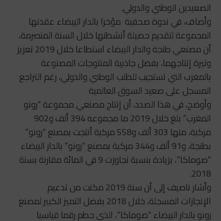
الصعيدين الوطني والدولي.
وأضاف، في ندوة صحفية مؤخرا بالدار الييضاء عقدتها
المجموعة لتقديم حصيلة أنشطتها خلال السنة المنصرمة،
أن مصنعي طنجة والدار البيضاء استطاعا خلال 2019 تعزيز
وتيرة إنتاجهما، بفضل جاذبية المنتوجات المصنوعة
بالمغرب التي تستجيب للطلب الوطني والدولي، رغم التراجع
المسجل على صعيد السوق العالمية
وأوضح، في هذا الصدد، أن إنتاج مصنعي مجموعة “رونو
المغرب” بلغ خلال 2019 ما مجموعه 394 ألف و902
مركبة، منها 303 ألف و558 مركبة أنتجت بمصنع “رونو”
بطنجة، و91 ألف و344 مركبة بمصنع “رونو” بالدار البيضاء
“صوماكا”، بزيادة بنسبة تجاوزت 9 في المائة مقارنة بسنة
2018.
وأشار ناصيف إلى أن سنة 2019 مكنت من تدعيم
الإنجازات المسجلة، خلال 2018 بفضل التميز الكبير لمصنع
رونو بالدار البيضاء “صوماكا”، الذي حطم رقما قياسيا