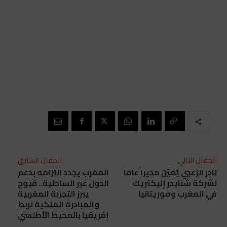
المقال التالي
المقال السابق
نادر الزعبي يُعيّن مديراً عاماً
المغرب يجدد التزامه بدعم
لشركة شنايدر إليكتريك
الدول غير الساحلية.. قيوح
في المغرب وموريتانيا
يبرز التجربة المغربية
والمبادرة الملكية لربط
إفريقيا بالمحيط الأطلسي