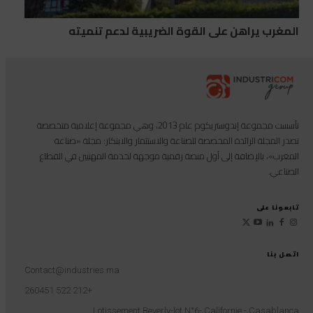
المغرب يراهن على القوة الضريبية لدعم تنميته
تأسست مجموعة إندوستريكوم عام 2013، وهي مجموعة إعلامية متخصصة
تصدر المجلة الرائدة المخصصة للصناعة والاستثمار والابتكار: مجلة «صناعة
المغرب»، بالإضافة إلى أول منصة رقمية موجهة لخدمة المهنيين في القطاع
الصناعي.
تابعونا على
اتصل بنا
Contact@industries.ma
+212 522 260451
Lotissement Beverly-lot N°6- Californie - Casablanca