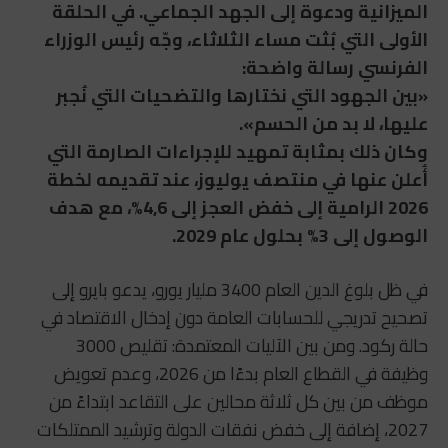
الميزانية ودعوة إلى الجهد الجماعي. في الحلقة
الأولى التي بُثت مساء الثلاثاء، وجّه رئيس الوزراء
الفرنسي رسالة واضحة:
«بين الجهود التي نختارها والتضحيات التي نُجبر
عليها، لا بد من الحسم».
وكان ذلك بمثابة تمهيد للإجراءات الصارمة التي
أُعلن عنها في منتصف يوليوز، عند تقديمه لخطة
2026 الرامية إلى خفض العجز إلى 4,6%، مع هدف
الوصول إلى 3% بحلول عام 2029.
في ظل بلوغ الدين العام 3400 مليار يورو، يدعو بايرو إلى
تصحيح تدريجي للحسابات العامة دون إدخال الاقتصاد في
حالة ركود. ومن بين الآليات المعتمدة: تقليص 3000
وظيفة في القطاع العام بدءًا من 2026، وعدم تعويض
موظف من بين كل ثلاثة محالين على التقاعد ابتداءً من
2027، إضافة إلى خفض نفقات الدولة وترشيد الممتلكات