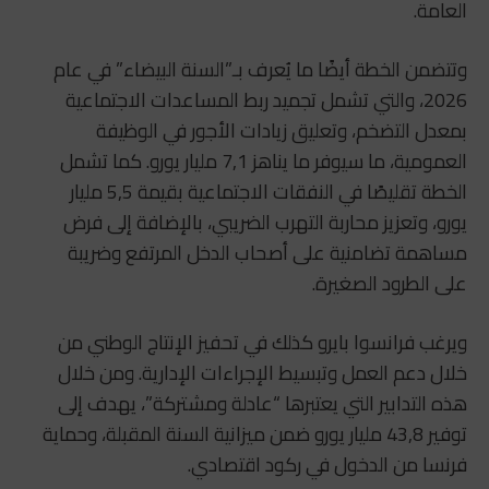
العامة.
وتتضمن الخطة أيضًا ما يُعرف بـ”السنة البيضاء” في عام
2026، والتي تشمل تجميد ربط المساعدات الاجتماعية
بمعدل التضخم، وتعليق زيادات الأجور في الوظيفة
العمومية، ما سيوفر ما يناهز 7,1 مليار يورو. كما تشمل
الخطة تقليصًا في النفقات الاجتماعية بقيمة 5,5 مليار
يورو، وتعزيز محاربة التهرب الضريبي، بالإضافة إلى فرض
مساهمة تضامنية على أصحاب الدخل المرتفع وضريبة
على الطرود الصغيرة.
ويرغب فرانسوا بايرو كذلك في تحفيز الإنتاج الوطني من
خلال دعم العمل وتبسيط الإجراءات الإدارية. ومن خلال
هذه التدابير التي يعتبرها “عادلة ومشتركة”، يهدف إلى
توفير 43,8 مليار يورو ضمن ميزانية السنة المقبلة، وحماية
فرنسا من الدخول في ركود اقتصادي.