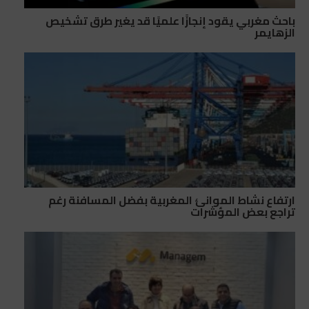
باحث مغربي يقود إنجازًا علميًا قد يغير طرق تشخيص
الزهايمر
ارتفاع نشاط الموانئ المغربية بفضل المسافنة رغم
تراجع بعض المؤشرات