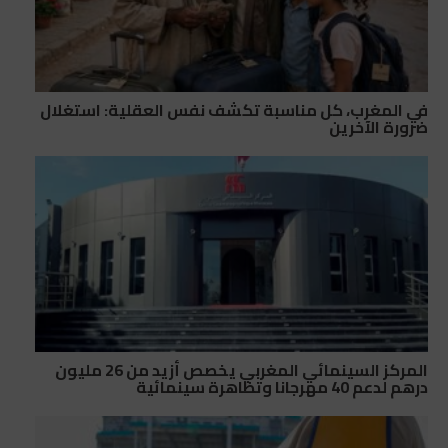
في المغرب، كل مناسبة تكشف نفس العقلية: استغلال
ضرورة الآخرين
المركز السينمائي المغربي يخصص أزيد من 26 مليون
درهم لدعم 40 مهرجانا وتظاهرة سينمائية