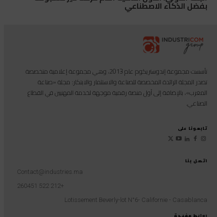
بفضل الذكاء الاصطناعي
تأسست مجموعة إندوستريكوم عام 2013، وهي مجموعة إعلامية متخصصة
تصدر المجلة الرائدة المخصصة للصناعة والاستثمار والابتكار: مجلة «صناعة
المغرب»، بالإضافة إلى أول منصة رقمية موجهة لخدمة المهنيين في القطاع
الصناعي.
تابعونا على
اتصل بنا
Contact@industries.ma
+212 522 260451
Lotissement Beverly-lot N°6- Californie - Casablanca
روابط مفيدة