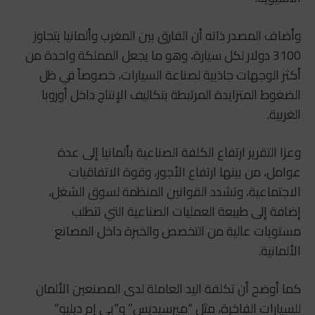
وأضاف المصدر ذاته أن الفارق بين المغرب وألمانيا يتجاوز
3100 دولار لكل سيارة، وهو ما يجعل المملكة واحدة من
أكثر الوجهات جاذبية لصناعة السيارات، خصوصاً في ظل
الضغوط المتزايدة المرتبطة بتكاليف الإنتاج داخل أوروبا
الغربية.
وعزا التقرير ارتفاع الكلفة الصناعية بألمانيا إلى عدة
عوامل، من بينها ارتفاع الأجور، وقوة الاتفاقيات
الاجتماعية، وتشدد القوانين المنظمة لسوق الشغل،
إضافة إلى طبيعة العمليات الصناعية التي تتطلب
مستويات عالية من التخصص والخبرة داخل المصانع
الألمانية.
كما أوضح أن تكلفة اليد العاملة لدى المصنعين الألمان
للسيارات الفاخرة، مثل “ميرسيديس” و”بي إم دبليو”