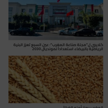
كلايبي ل”مجلة صناعة المغرب”: عين السبع تعزز البنية
الرياضية بالبيضاء استعداداً لمونديال 2030
المغرب يعزز أمنه الغذائي