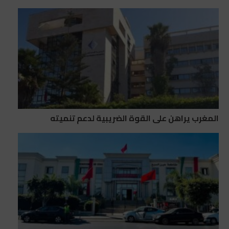
المغرب يراهن على القوة الضريبية لدعم تنميته