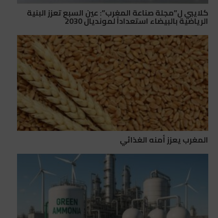
كلايبي ل”مجلة صناعة المغرب”: عين السبع تعزز البنية
الرياضية بالبيضاء استعداداً لمونديال 2030
المغرب يعزز أمنه الغذائي