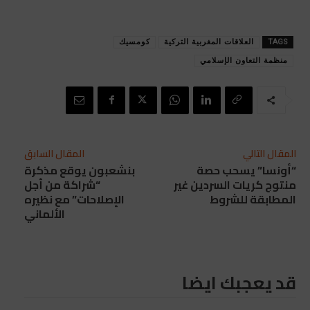
TAGS
العلاقات المغربية التركية
كومسيك
منظمة التعاون الإسلامي
المقال التالي
المقال السابق
“أونسا” يسحب حصة
بنشعبون يوقع مذكرة
منتوج كريات السردين غير
“شراكة من أجل
المطابقة للشروط
الإصلاحات” مع نظيره
الألماني
قد يعجبك ايضا