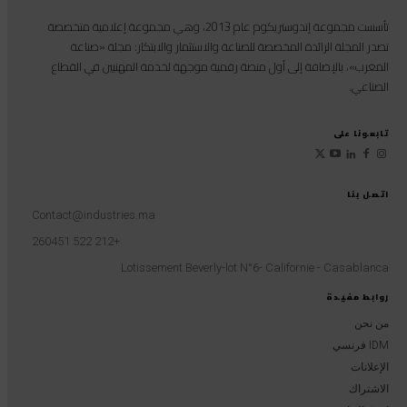
تأسست مجموعة إندوستريكوم عام 2013، وهي مجموعة إعلامية متخصصة
تصدر المجلة الرائدة المخصصة للصناعة والاستثمار والابتكار: مجلة «صناعة
المغرب»، بالإضافة إلى أول منصة رقمية موجهة لخدمة المهنيين في القطاع
الصناعي.
تابعونا على
اتصل بنا
Contact@industries.ma
+212 522 260451
Lotissement Beverly-lot N°6- Californie - Casablanca
روابط مفيدة
من نحن
IDM فرنسي
الإعلانات
الاشتراك