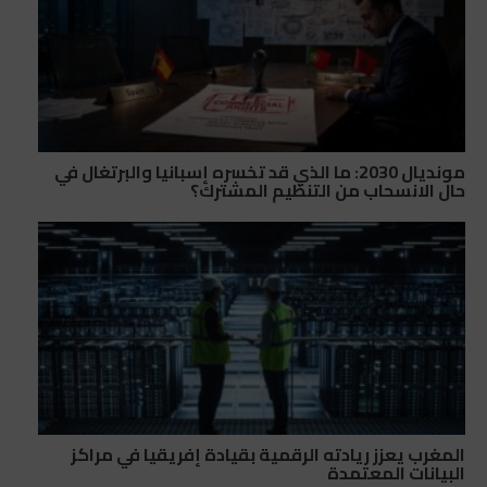
مونديال 2030: ما الذي قد تخسره إسبانيا والبرتغال في
حال الانسحاب من التنظيم المشترك؟
المغرب يعزز ريادته الرقمية بقيادة إفريقيا في مراكز
البيانات المعتمدة