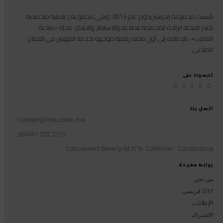
تأسست مجموعة إندوستريكوم عام 2013، وهي مجموعة إعلامية متخصصة
تصدر المجلة الرائدة المخصصة للصناعة والاستثمار والابتكار: مجلة «صناعة
المغرب»، بالإضافة إلى أول منصة رقمية موجهة لخدمة المهنيين في القطاع
الصناعي.
تابعونا على
اتصل بنا
Contact@industries.ma
+212 522 260451
Lotissement Beverly-lot N°6- Californie - Casablanca
روابط مفيدة
من نحن
IDM فرنسي
الإعلانات
الاشتراك