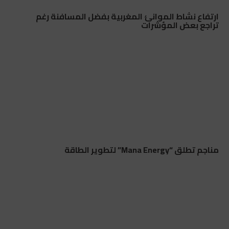
ارتفاع نشاط الموانئ المغربية بفضل المسافنة رغم
تراجع بعض المؤشرات
مناجم تطلق “Mana Energy” لتطوير الطاقة