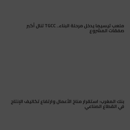
ملعب تيسيما يدخل مرحلة البناء.. TGCC تنال أكبر
صفقات المشروع
بنك المغرب: استقرار مناخ الأعمال وارتفاع تكاليف الإنتاج
في القطاع الصناعي