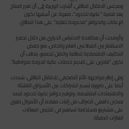
ومجلس الانتقال الطاقي، أشارت الوزيرة إلى أن تغير المناخ
يعد قضية “عابرة للحدود”، معربة عن أسفها لكون
الإعانات والحوافز “محدودة للغاية” على هذا النطاق.
وأوضحت أن مكافحة الاحتباس الحراري من خلال تحفيز
الاستثمار بين القطاعين العام والخاص، مع خفض
التكاليف الاقتصادية للطاقة والنقل للجميع، يتطلب أن
نكون “قادرين على تقديم خدمات عالية الجودة لمواطنينا”.
وفي إطار مواجهة الأثر التضخمي للانتقال الطاقي، شددت
أيضا على ضرورة تيسير الشراكات بين الأسواق الناشئة
والاقتصادات المتقدمة، وتوفير حوافز عابرة للحدود قصد
تمكين دافعي الضرائب من إثبات مفاده أن الأموال تنفق
على مشاريع مستدامة تساهم في تقليص انبعاثات
الغازات الدفيئة.