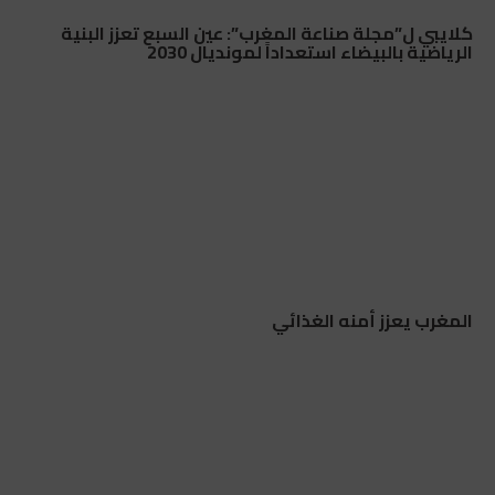
كلايبي ل”مجلة صناعة المغرب”: عين السبع تعزز البنية
الرياضية بالبيضاء استعداداً لمونديال 2030
المغرب يعزز أمنه الغذائي