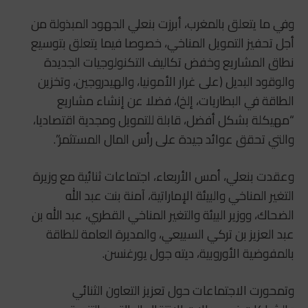
وفي ما يتعلق بالمغرب، أبرزت بنعلي الجهود المبذولة من
أجل تحفيز التمويل المناخي، خصوصا فيما يتعلق بتوسيع
نطاق المشاريع وخفض تكاليف التكنولوجيات الجديدة
والوقود البديل (على غرار الأمونيا، والهيدروجين، وتخزين
الطاقة في البطاريات، إلخ)، فضلا عن إنشاء مشاريع
“مهيكلة بشكل أفضل، قابلة للتمويل ومجدية اقتصاديا،
والتي تحقق عوائد جيدة على رأس المال المستثمر”.
وعقدت بنعلي، أمس الأربعاء، اجتماعات ثنائية مع وزيرة
التغير المناخي والبيئة الإماراتية، آمنة بنت عبد الله
الضحاك، ووزير البيئة والتغير المناخي القطري، عبد الله بن
عبد العزيز بن تركي السبيعي، والمديرة العامة للطاقة
بالمفوضية الأوروبية، ديته جول يورغنسن.
وتمحورت الاجتماعات حول تعزيز التعاون الثنائي