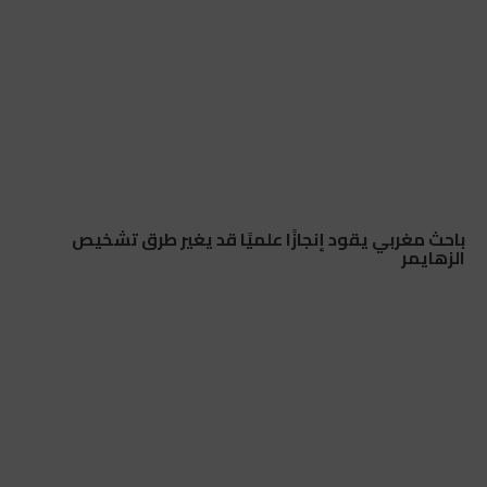
باحث مغربي يقود إنجازًا علميًا قد يغير طرق تشخيص
الزهايمر