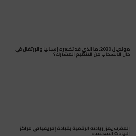
مونديال 2030: ما الذي قد تخسره إسبانيا والبرتغال في
حال الانسحاب من التنظيم المشترك؟
المغرب يعزز ريادته الرقمية بقيادة إفريقيا في مراكز
البيانات المعتمدة