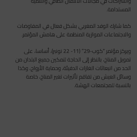
والشراكات في مجالات الانتقال الطاقي والتنمية
المستدامة.
كما شارك الوفد المغربي بشكل فعال في المفاوضات
والاجتماعات الموازية المنظمة على هامش المؤتمر.
ويركز مؤتمر “كوب-29” (11- 22 نونبر)، أساسا، على
تمويل المناخ، بالنظر إلى الحاجة لتمكين جميع البلدان من
الحد من انبعاثات الغازات الدفيئة، وحماية الأرواح، وكذا
وسائل العيش من تفاقم تأثيرات تغير المناخ، خاصة
بالنسبة للمجتمعات الهشة.