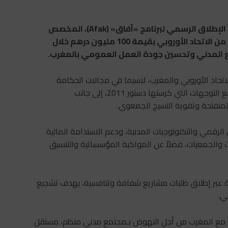
أعلنت بعثة الاتحاد الأوروبي لدى المملكة المغربية عن الإطلاق الرسمي لبرنامج «آفاق» (Afak)، المخصص
لتعزيز الشراكات المفتوحة والمبتكرة، بتمويل مشترك من الاتحاد الأوروبي بقيمة 100 مليون درهم خلال
الاتحاد الأوروبي والمغرب، لاسيما في مجالات الحكامة
والديمقراطية التشاركية والتنمية المؤسساتية، كما ينسجم مع التوجهات التي كرستها دستور 2011، إلى جانب
المنفتحة وتقوية النسيج الجمعوي.
الرقمي والتكنولوجيات المدنية، ودعم الاستدامة المالية
 والجمعيات، فضلاً عن المواكبة المؤسساتية والتنسيق
ة عبر إطلاق طلبات مشاريع شفافة وتنافسية، بهدف تشجيع
ي.
ركة مع المغرب من أجل النهوض بـمجتمع مدني منظم، مستقل