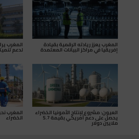
المغرب يعزز ريادته الرقمية بقيادة
المغرب يرا
إفريقيا في مراكز البيانات المعتمدة
لدعم تنميت
العيون: مشروع لإنتاج الأمونيا الخضراء
المغرب نحو 
يحصل على دعم أمريكي بقيمة 5.7
الخضراء
ملايين دولار