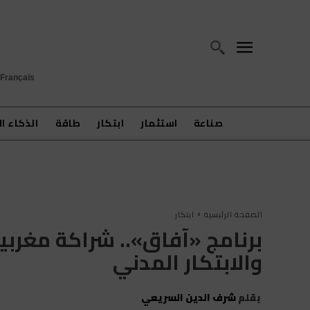
Français
صناعة
استثمار
ابتكار
طاقة
الذكاء ا
الصفحة الرئيسية
ابتكار
برنامج «آفاق».. شراكة مغربية
والابتكار المدني
بقلم
شرف الدين السريعي