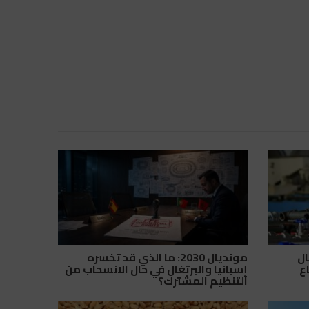
ال
مونديال 2030: ما الذي قد تخسره
اع
إسبانيا والبرتغال في حال الانسحاب من
التنظيم المشترك؟