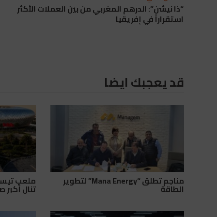
“ذا نيشن”: الدرهم المغربي من بين العملات الأكثر
استقراراً في إفريقيا
قد يعجبك ايضا
مناجم تطلق “Mana Energy” لتطوير
الطاقة
تنال أكبر 