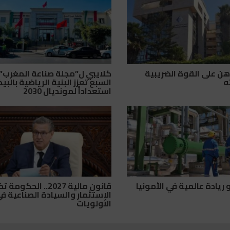
هن على القوة الضريبية
كلايبي ل”مجلة صناعة المغرب”:
ه
السبع تعزز البنية الرياضية بالبي
استعداداً لمونديال 2030
ريادة عالمية في الأمونيا
قانون مالية 2027.. الحكومة
الاستثمار والسيادة الصناعية ف
الأولويات