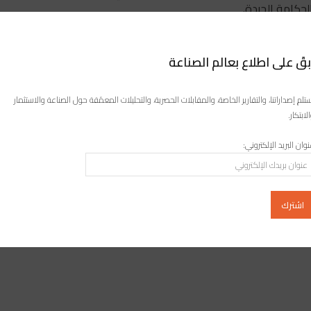
حكامة الجيدة.
حاد الأوروبي بالمغرب، أن الاتحاد الأوروبي يعمل على إعداد
خارطة طريق جديدة للفترة 2028-2034، تتماشى مع أولويات الحكومة المغربية واستراتيجية «Global Gateway»، التي
بقَ على اطلاع بعالم الصناعة
ة والتنمية البشرية.
تلم إصداراتنا، والتقارير الخاصة، والمقابلات الحصرية، والتحليلات المعمّقة حول الصناعة والاستثمار
لابتكار.
وان البريد الإلكتروني: