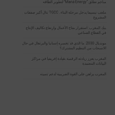
مناجم تطلق “Mana Energy” لتطوير الطاقة
ملعب تيسيما يدخل مرحلة البناء.. TGCC تنال أكبر صفقات
المشروع
بنك المغرب: استقرار مناخ الأعمال وارتفاع تكاليف الإنتاج
في القطاع الصناعي
مونديال 2030: ما الذي قد تخسره إسبانيا والبرتغال في حال
الانسحاب من التنظيم المشترك؟
المغرب يعزز ريادته الرقمية بقيادة إفريقيا في مراكز
البيانات المعتمدة
المغرب يراهن على القوة الضريبية لدعم تنميته