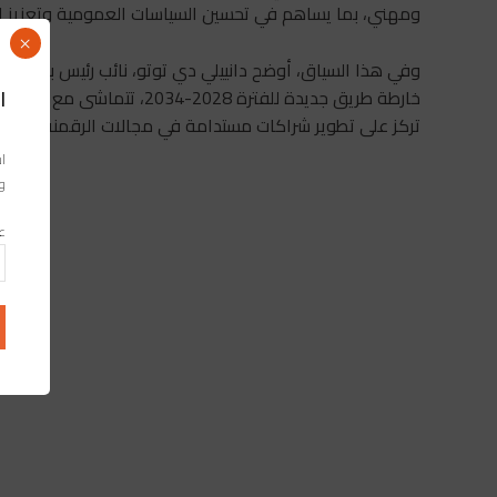
ومهني، بما يساهم في تحسين السياسات العمومية وتعزيز ال
×
وفي هذا السياق، أوضح دانييلي دي توتو، نائب رئيس بعثة الات
ا
تركز على تطوير شراكات مستدامة في مجالات الرقمنة والحكام
اس
وا
عن