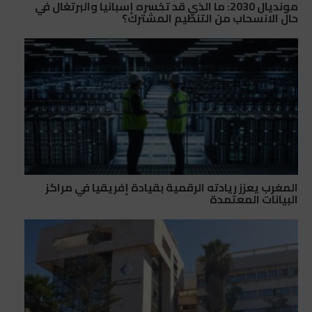
مونديال 2030: ما الذي قد تخسره إسبانيا والبرتغال في
حال الانسحاب من التنظيم المشترك؟
المغرب يعزز ريادته الرقمية بقيادة إفريقيا في مراكز
البيانات المعتمدة