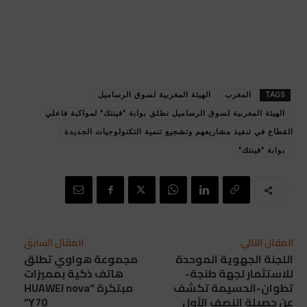
TAGS
المغرب
الهيئة المغربية لسوق الرساميل
الهيئة المغربية لسوق الرساميل تطلق بوابة "فينتك" لمواكبة فاعلي
القطاع في تنفيذ مشاريعهم وتشجيع تنمية التكنولوجيات الجديدة
بوابة "فينتك"
المقال التالي
المقال السابق
اللجنة الجهوية الموحدة
مجموعة هواوي تطلق
للاستثمار لجهة طنجة-
هاتف ذكية بمميزات
تطوان-الحسيمة تكشف
مبتكرة “HUAWEI nova
عن حصيلة النصف الأول
Y70”