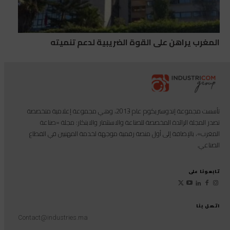
المغرب يراهن على القوة الضريبية لدعم تنميته
تأسست مجموعة إندوستريكوم عام 2013، وهي مجموعة إعلامية متخصصة
تصدر المجلة الرائدة المخصصة للصناعة والاستثمار والابتكار: مجلة «صناعة
المغرب»، بالإضافة إلى أول منصة رقمية موجهة لخدمة المهنيين في القطاع
الصناعي.
تابعونا على
اتصل بنا
Contact@industries.ma