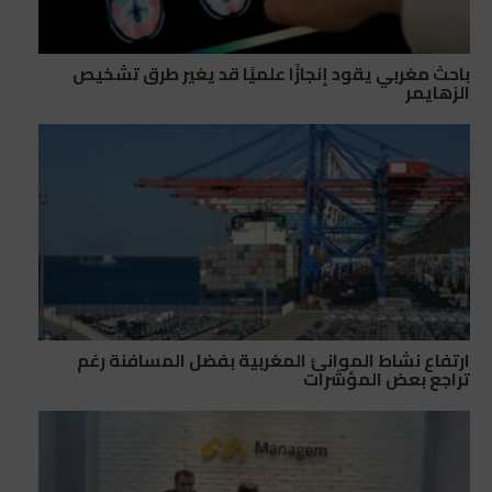
باحث مغربي يقود إنجازًا علميًا قد يغير طرق تشخيص
الزهايمر
ارتفاع نشاط الموانئ المغربية بفضل المسافنة رغم
تراجع بعض المؤشرات