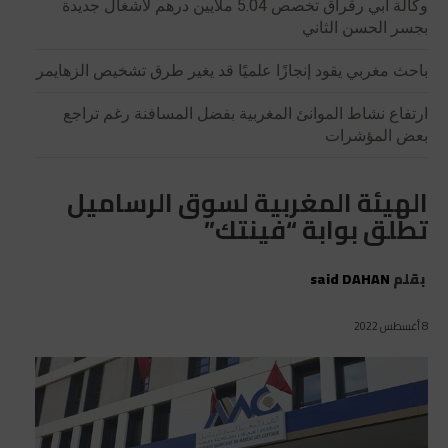
وكالة أبي رقراق تخصص 5.04 ملايين درهم لأشغال جديدة
بجسر الحسن الثاني
باحث مغربي يقود إنجازًا علميًا قد يغير طرق تشخيص الزهايمر
ارتفاع نشاط الموانئ المغربية بفضل المسافنة رغم تراجع
بعض المؤشرات
الهيئة المغربية لسوق الرساميل
تطلق بوابة “فينتك”
بقلم
said DAHAN
8 أغسطس 2022