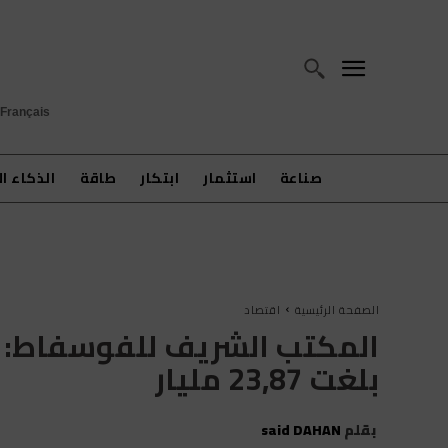
Français
صناعة
استثمار
ابتكار
طاقة
الذكاء ا
الصفحة الرئيسية
اقتصاد
المكتب الشريف للفوسفاط: نت
بلغت 23,87 مليار
بقلم
said DAHAN