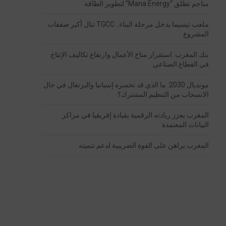
مناجم تطلق “Mana Energy” لتطوير الطاقة
ملعب تيسيما يدخل مرحلة البناء.. TGCC تنال أكبر صفقات
المشروع
بنك المغرب: استقرار مناخ الأعمال وارتفاع تكاليف الإنتاج
في القطاع الصناعي
مونديال 2030: ما الذي قد تخسره إسبانيا والبرتغال في حال
الانسحاب من التنظيم المشترك؟
المغرب يعزز ريادته الرقمية بقيادة إفريقيا في مراكز
البيانات المعتمدة
المغرب يراهن على القوة الضريبية لدعم تنميته