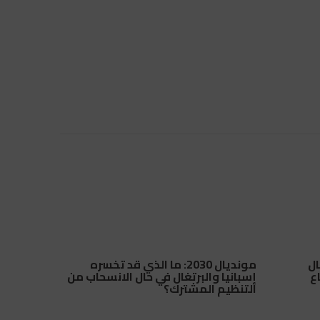
ال
مونديال 2030: ما الذي قد تخسره
اع
إسبانيا والبرتغال في حال الانسحاب من
التنظيم المشترك؟