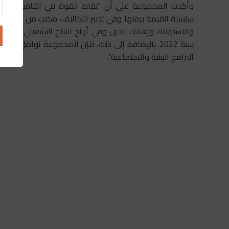
وأكدت المجموعة على أن “نقاط القوة في التنافسية، بما 
سلسلة القيمة برمتها وفي تدبير التكاليف، مكنت من تحقيق ن
والاستهلاك وإهلاك الدين وفي أرباح الناتج التشغيلي والتي
سنة 2022. بالإضافة إلى ذلك، فإن المجموعة تواصل، 
البرامج البيئية والاجتماعية”.