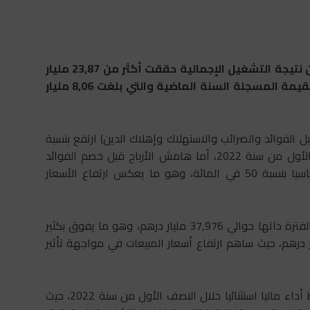
أفادت مجموعة المكتب الشريف للفوسفاط (OCP)، أن نتيجة التشغيل الإجمالية حققت أكثر من 23,87 مليار
درهم عند متم يونيو 2022، وهي زيادة تفوق بكثير القيمة المسجلة السنة الماضية والتي بلغت 8,06 مليار
بل الفوائد والضرائب والاستهلاك وإهلاك الدين) ارتفع بنسبة
124 في المائة ليصل إلى 28,08 مليار درهم خلال النصف الأول من سنة 2022، أما هامش الأرباح قبل خصم الفوائد
والضرائب والاستهلاك وإهلاك الدين فقد سجل ارتفاعا قياسيا بنسبة 50 في المائة، وهو ما يعكس ارتفاع الأسعار
وحسب المصدر ذاته، فقد بلغ هامش الربح الإجمالي خلال الفترة ذاتها حوالي 37,976 مليار درهم، وهو ما يفوق بكثير
مسجلة السنة الماضية والتي تقدر بـ 21,177 مليار درهم، حيث ساهم ارتفاع أسعار المبيعات في مواجهة تأثير
وأوضح البلاغ: “حققت مجموعة المكتب الشريف للفوسفاط أداء ماليا استثنائيا خلال النصف الأول من سنة 2022، حيث