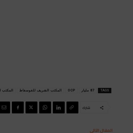
TAGS
87 مليار
OCP
المكتب الشريف للفوسفاط
المكتب ال
شارك
المقال التالي