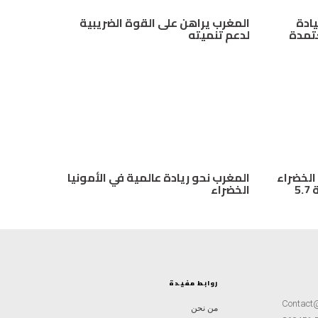
يادة
المغرب يراهن على القوة الضريبية
عتمدة
لدعم تنميته
 الخضراء
المغرب نحو ريادة عالمية في الأمونيا
يحصل على دعم أمريكي بقيمة 5.7
الخضراء
روابط مفيدة
Contact
من نحن