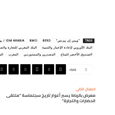
TAGS
“ويمن إن بيزنس”
BERD
BMCI
IDM ARABIA / يوسف يعكوبي
البنك الأوروبي لإعادة الإعمار والتنمية
البنك المغربي للتجارة والصناعة 
الصندوق الأخضر للمناخ
المصدرين والمستوردين
المغرب
الم
شارك
المقال التالي
معرض بالرباط يسبر أغوار تاريخ سجلماسة “ملتقى
الحضارات والتجارة”‎‎