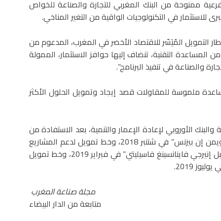
روض فرعية ممنوحة من البنك المغربي للتجارة والصناعة للخواص
 للاستثمار في التكنولوجيات الواقية من التغير المناخي.
 التمويل المُيَسّر للاقتصاد الأخضر في المغرب، المدعوم من
ن المساعدة التقنية، تنضاف إليها حوافز الاستثمار، الممولة
ارة والصناعة في تنفيذ البرنامج”.
“مساعدة ملموسة للمقاولات قصد إيجاد وتمويل الحلول الأكثر
عة والبنك الأوروبي لإعادة الإعمار والتنمية، بعد الاستفادة من
خط تمويل لدعم ريادة الأعمال النسائية من خلال برنامج “ويمن إن بيزنس” في شتنبر 2018، وخط تمويل لدعم المشاريع
الخضراء والمسؤولة بيئيا، من خلال برنامج “موروكو سوستينبل إنيرجي فاينانسينغ فاسيليتي” في فبراير 2019، وخط تمويل
يوز 2019.
مجلة صناعة المغرب
متابعة من الدار البيضاء