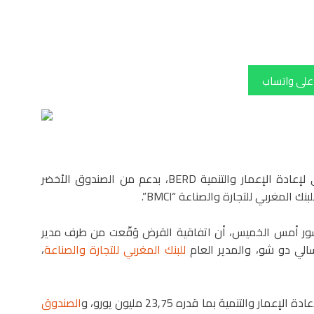
 على واتساب
دعماً التحول الإيكولوجي في المغرب، مَنَح البنك الأوروبي لإعادة الإعمار والتنمية BERD، بدعم من الصندوق الأخضر
 منشور أمس الخميس، أن اتفاقية القرض وُقّعت من طرف مدير
 سالي دو شو، والمدير العام
للبنك المغربي للتجارة والصناعة
،
لتنمية بما قدره 23,75 مليون يورو، و
الصندوق