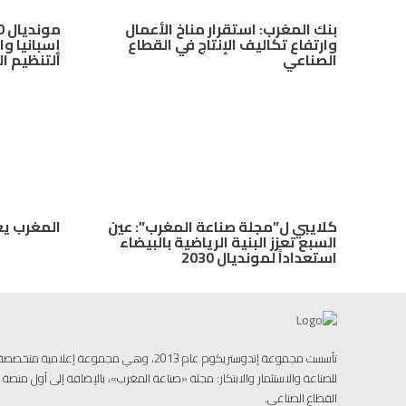
بنك المغرب: استقرار مناخ الأعمال
وارتفاع تكاليف الإنتاج في القطاع
إسبانيا وا
الصناعي
التنظيم ا
كلايبي ل”مجلة صناعة المغرب”: عين
المغرب يع
السبع تعزز البنية الرياضية بالبيضاء
استعداداً لمونديال 2030
تأسست مجموعة إندوستريكوم عام 2013، وهي مجموعة إ
للصناعة والاستثمار والابتكار: مجلة «صناعة المغرب»، بالإضافة إلى أول منص
القطاع الصناعي.