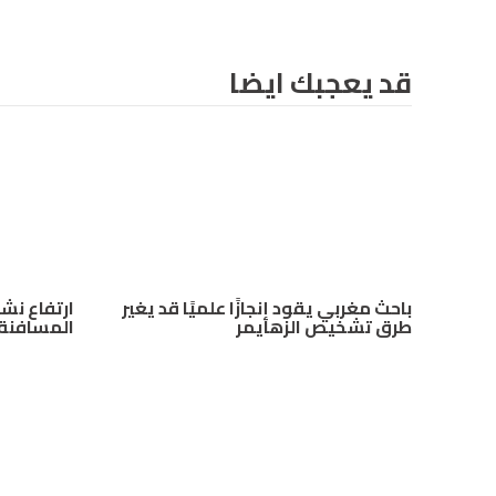
قد يعجبك ايضا
باحث مغربي يقود إنجازًا علميًا قد يغير
ارتفاع نش
طرق تشخيص الزهايمر
المسافنة 