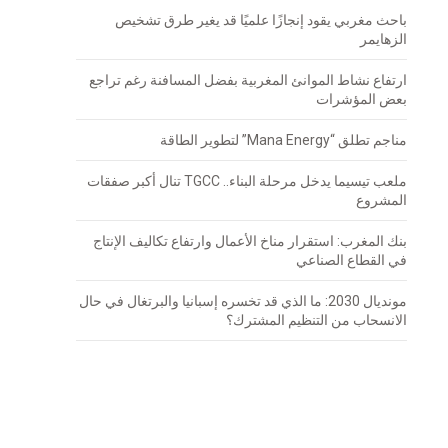
باحث مغربي يقود إنجازًا علميًا قد يغير طرق تشخيص
الزهايمر
ارتفاع نشاط الموانئ المغربية بفضل المسافنة رغم تراجع
بعض المؤشرات
مناجم تطلق “Mana Energy” لتطوير الطاقة
ملعب تيسيما يدخل مرحلة البناء.. TGCC تنال أكبر صفقات
المشروع
بنك المغرب: استقرار مناخ الأعمال وارتفاع تكاليف الإنتاج
في القطاع الصناعي
مونديال 2030: ما الذي قد تخسره إسبانيا والبرتغال في حال
الانسحاب من التنظيم المشترك؟