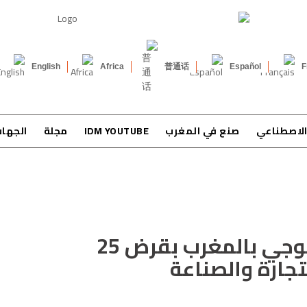
English
Africa
普通话
Español
F
الاصطناعي
صنع في المغرب
IDM YOUTUBE
مجلة
الجها
الـBERD يدعم التحول الإيكولوجي بالمغرب بقرض 25
تجارة والصناعة