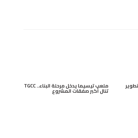
 “Mana Energy” لتطوير
ملعب تيسيما يدخل مرحلة البناء.. TGCC
تنال أكبر صفقات المشروع