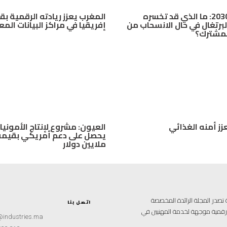
مونديال 2030: ما الذي قد تخسره
المغرب يعزز ريادته الرقمية بق
لبرتغال في حال الانسحاب من
إفريقيا في مراكز البيانات الم
لمشترك؟
زز أمنه الغذائي
العيون: مشروع لإنتاج الأمونيا
ملايين دولار
علامية متخصصة تصدر المجلة الرائدة المخصصة
اتصل بنا
ة رقمية موجهة لخدمة المهنيين في
@industries.ma