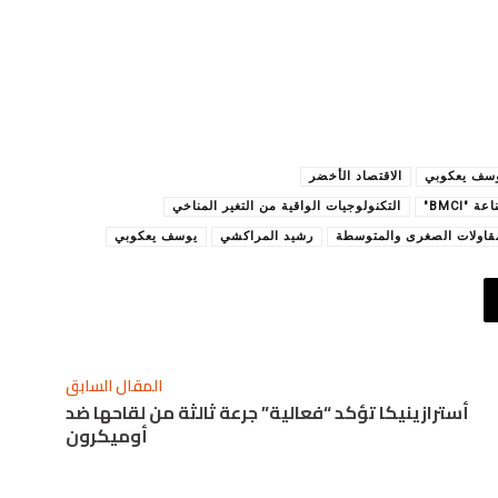
الاقتصاد الأخضر
"BMCI"
التكنولوجيات الواقية من التغير المناخي
قاولات الصغرى والمتوسطة
رشيد المراكشي
يوسف يعكوبي
المقال السابق
أسترازينيكا تؤكد “فعالية” جرعة ثالثة من لقاحها ضد
أوميكرون