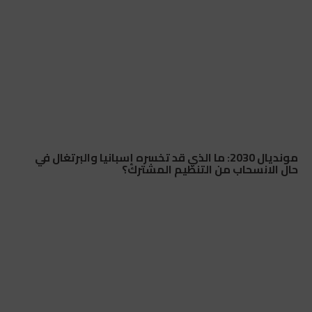
مونديال 2030: ما الذي قد تخسره إسبانيا والبرتغال في
حال الانسحاب من التنظيم المشترك؟