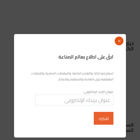
×
ديار الأندلس ببوسكورة… معاناة يومية مع انقطاعات
الكهرباء والماء بلا سابق إنذار
ابقَ على اطلاع بعالم الصناعة
استلم إصداراتنا، والتقارير الخاصة، والمقابلات الحصرية، والتحليلات
المعمّقة حول الصناعة والاستثمار والابتكار.
عنوان البريد الإلكتروني:
السيارات في المغرب: لماذا تهيمن داسيا ورونو على
السوق المغربية؟