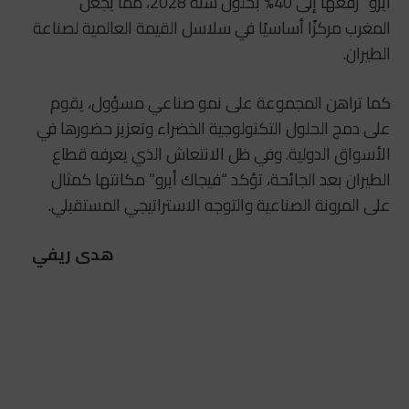
أيرو” رفعها إلى 40% بحلول سنة 2028، مما يجعل
المغرب مركزًا أساسيًا في سلاسل القيمة العالمية لصناعة
الطيران.
كما تراهن المجموعة على نمو صناعي مسؤول، يقوم
على دمج الحلول التكنولوجية الخضراء وتعزيز حضورها في
الأسواق الدولية. وفي ظل الانتعاش الذي يعرفه قطاع
الطيران بعد الجائحة، تؤكد “فيجاك أيرو” مكانتها كمثال
على المرونة الصناعية والتوجه الاستراتيجي المستقبلي.
هدى ريفي