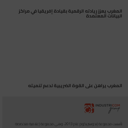
المغرب يعزز ريادته الرقمية بقيادة إفريقيا في مراكز
البيانات المعتمدة
المغرب يراهن على القوة الضريبية لدعم تنميته
تأسست مجموعة إندوستريكوم عام 2013، وهي مجموعة إعلامية متخصصة