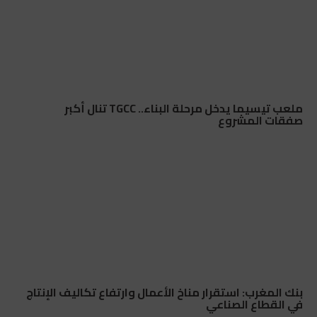
ملعب تيسيما يدخل مرحلة البناء.. TGCC تنال أكبر
صفقات المشروع
بنك المغرب: استقرار مناخ الأعمال وارتفاع تكاليف الإنتاج
في القطاع الصناعي