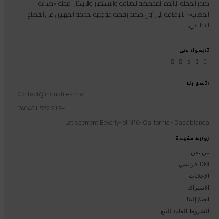
تصدر المجلة الرائدة المخصصة للصناعة والاستثمار والابتكار: مجلة «صناعة
المغرب»، بالإضافة إلى أول منصة رقمية موجهة لخدمة المهنيين في القطاع
الصناعي.
تابعونا على
اتصل بنا
Contact@industries.ma
+212 522 260451
Lotissement Beverly-lot N°6- Californie - Casablanca
روابط مفيدة
من نحن
IDM فرنسي
الإعلانات
الاشتراك
انضمّ إلينا
الشروط العامة للبيع