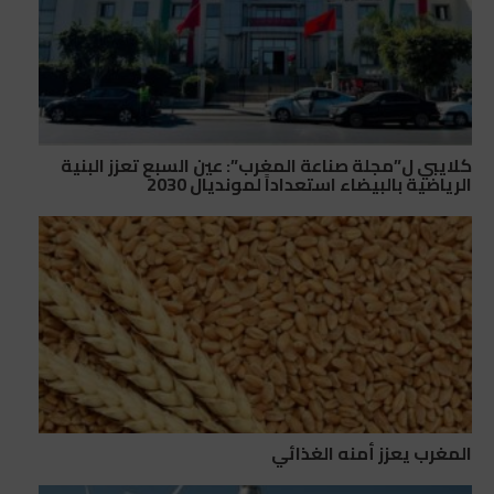
كلايبي ل”مجلة صناعة المغرب”: عين السبع تعزز البنية
الرياضية بالبيضاء استعداداً لمونديال 2030
المغرب يعزز أمنه الغذائي