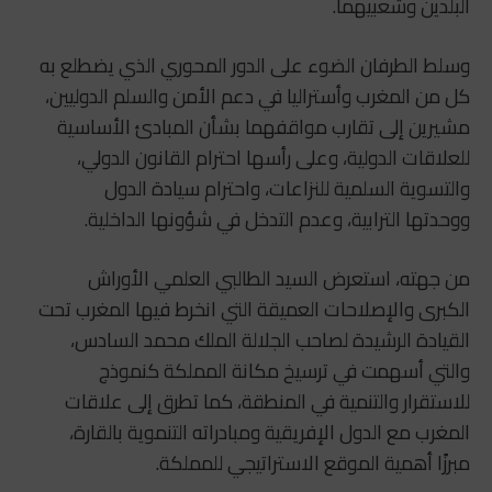
البلدين وشعبيهما.
وسلط الطرفان الضوء على الدور المحوري الذي يضطلع به
كل من المغرب وأستراليا في دعم الأمن والسلم الدوليين،
مشيرين إلى تقارب مواقفهما بشأن المبادئ الأساسية
للعلاقات الدولية، وعلى رأسها احترام القانون الدولي،
والتسوية السلمية للنزاعات، واحترام سيادة الدول
ووحدتها الترابية، وعدم التدخل في شؤونها الداخلية.
من جهته، استعرض السيد الطالبي العلمي الأوراش
الكبرى والإصلاحات العميقة التي انخرط فيها المغرب تحت
القيادة الرشيدة لصاحب الجلالة الملك محمد السادس،
والتي أسهمت في ترسيخ مكانة المملكة كنموذج
للاستقرار والتنمية في المنطقة، كما تطرق إلى علاقات
المغرب مع الدول الإفريقية ومبادراته التنموية بالقارة،
مبرزًا أهمية الموقع الاستراتيجي للمملكة.