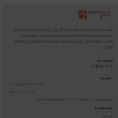
تأسست مجموعة إندوستريكوم عام 2013، وهي مجموعة إعلامية متخصصة
تصدر المجلة الرائدة المخصصة للصناعة والاستثمار والابتكار: مجلة «صناعة
المغرب»، بالإضافة إلى أول منصة رقمية موجهة لخدمة المهنيين في القطاع
الصناعي.
تابعونا على
اتصل بنا
Contact@industries.ma
+212 522 260451
Lotissement Beverly-lot N°6- Californie - Casablanca
روابط مفيدة
من نحن