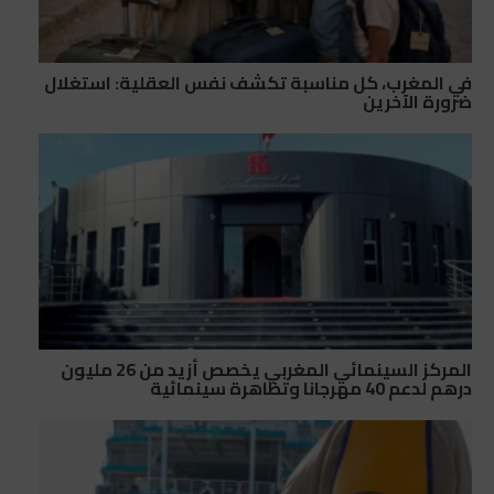
في المغرب، كل مناسبة تكشف نفس العقلية: استغلال
ضرورة الآخرين
المركز السينمائي المغربي يخصص أزيد من 26 مليون
درهم لدعم 40 مهرجانا وتظاهرة سينمائية