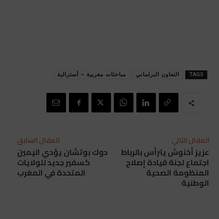
TAGS
التعاون البرلماني
مباحثات مغربية – أسترالية
المقال التالي
المقال السابق
عزيز أخنوش يترأس بالرباط
دوك بوتشان يؤدي اليمين
اجتماع لجنة قيادة إصلاح
كسفير جديد للولايات
المنظومة الصحية
المتحدة في المغرب
الوطنية