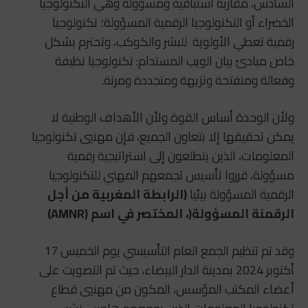
السادس، مقاربة استباقية ومسؤولة وهي التكنولوجيا
الخضراء أو التكنولوجيا الرقمية المسؤولة؛ تكنولوجيا
رقمية تعطي الأولوية للبشر والكوكب، وتحترم بشكل
خاص مبادئ بيان الويب المستدام: تكنولوجيا نظيفة
وفعالة ومنفتحة ونزيهة ومتجددة ومرنة.
ولأن الوحدة أساس القوة ولأن الأهداف الوطنية لا
يمكن تحقيقها إلا بتعاون الجميع، فإن مهنيي تكنولوجيا
المعلومات، الذين يتطلعون إلى استراتيجية رقمية
مسؤولة، قرروا تأسيس تجمعهم المهني للتكنولوجيا
الرقمية المسؤولة بيئيا
(الرابطة المغربية من أجل
الرقمنة المسؤولة
(
، المختصر في اسم
(AMNR)
وقد تم تنظيم الجمع العام التأسيسي يوم الخميس 17
أكتوبر 2024 بمدينة الدار البيضاء، حيث تم التصويت على
أعضاء المكتب المؤسس، المكون من مهنيي قطاع