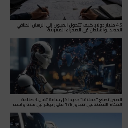
4.5 مليار دولار: كيف تتحول العيون إلى الرهان الطاقي
الجديد لواشنطن في الصحراء المغربية
الصين تصنع “عملاقا” جديدا كل ساعة تقريبا: صناعة
الذكاء الاصطناعي تتجاوز 176 مليار دولار في سنة واحدة