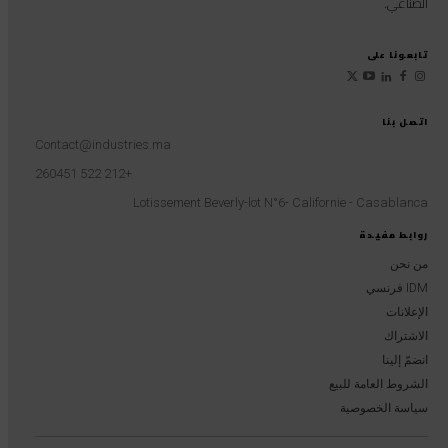
الصناعي.
تابعونا على
اتصل بنا
Contact@industries.ma
+212 522 260451
Lotissement Beverly-lot N°6- Californie - Casablanca
روابط مفيدة
من نحن
IDM فرنسي
الإعلانات
الاشتراك
انضمّ إلينا
الشروط العامة للبيع
سياسة الخصوصية