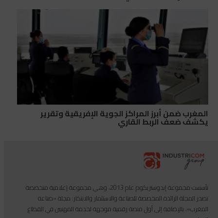
المغرب ضمن أبرز المراكز الجوية الإفريقية وتقرير
يكشف ضعف الربط القاري
تأسست مجموعة إندوستريكوم عام 2013، وهي مجموعة إعلامية متخصصة
تصدر المجلة الرائدة المخصصة للصناعة والاستثمار والابتكار: مجلة «صناعة
المغرب»، بالإضافة إلى أول منصة رقمية موجهة لخدمة المهنيين في القطاع