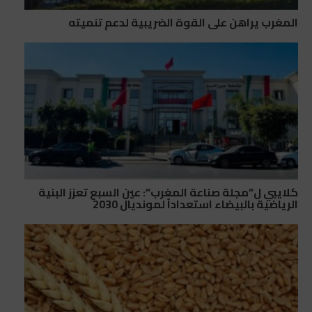
المغرب يراهن على القوة الضريبية لدعم تنميته
كلايبي ل”مجلة صناعة المغرب”: عين السبع تعزز البنية
الرياضية بالبيضاء استعداداً لمونديال 2030