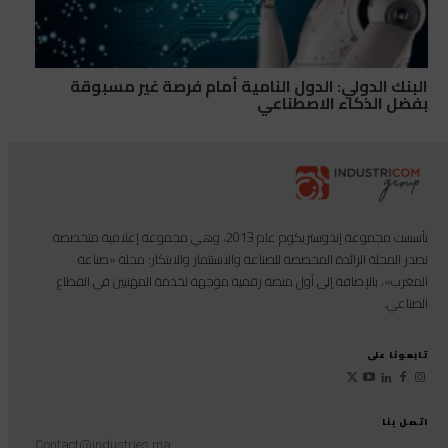
البنك الدولي: الدول النامية أمام فرصة غير مسبوقة
بفضل الذكاء الاصطناعي
تأسست مجموعة إندوستريكوم عام 2013، وهي مجموعة إعلامية متخصصة
تصدر المجلة الرائدة المخصصة للصناعة والاستثمار والابتكار: مجلة «صناعة
المغرب»، بالإضافة إلى أول منصة رقمية موجهة لخدمة المهنيين في القطاع
الصناعي.
تابعونا على
اتصل بنا
Contact@industries.ma