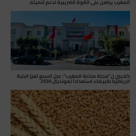
المغرب يراهن على القوة الضريبية لدعم تنميته
كلايبي ل”مجلة صناعة المغرب”: عين السبع تعزز البنية
الرياضية بالبيضاء استعداداً لمونديال 2030