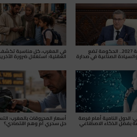
قانون مالية 2027.. الحكومة تضع
في المغرب، كل مناسبة تكشف
والسيادة الصناعية في صدارة
العقلية: استغلال ضرورة الآخري
ي: الدول النامية أمام فرصة
أسعار المحروقات بالمغرب: الت
 بفضل الذكاء الاصطناعي
حل سحري أم وهم اقتصادي؟