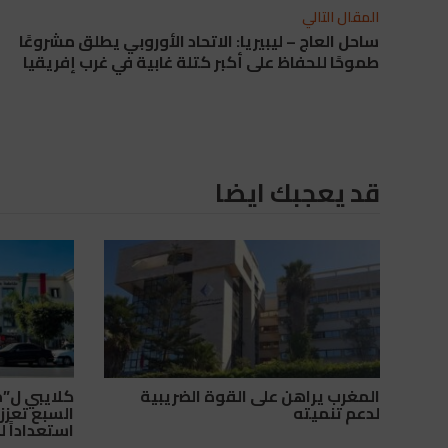
المقال التالي
ساحل العاج – ليبيريا: الاتحاد الأوروبي يطلق مشروعًا
طموحًا للحفاظ على أكبر كتلة غابية في غرب إفريقيا
قد يعجبك ايضا
المغرب يراهن على القوة الضريبية
كلايبي ل”م
لدعم تنميته
السبع تعزز 
استعداداً لمو