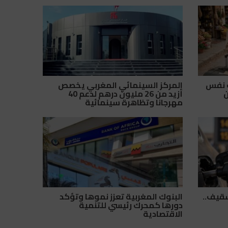
 نفس
المركز السينمائي المغربي يخصص
ن
أزيد من 26 مليون درهم لدعم 40
مهرجانا وتظاهرة سينمائية
سقيف..
البنوك المغربية تعزز نموها وتؤكد
دورها كمحرك رئيسي للتنمية
الاقتصادية