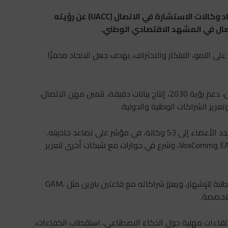
بعد مرور 100 يوم على تنصيب مكتبه الجديد، كشف اتحاد وكالات الاستشارة في الاتصال (UACC) عن رؤيته
تصال في المشهد الاقتصادي الوطني.
لى النمو، الابتكار والاحتراف، بهدف جعل الاتحاد محفزًا
الرؤية الجديدة تقوم على سبع أولويات تشمل: توحيد الفاعلين، دعم رؤية 2030، إنتاج بيانات دقيقة، تثمين مهن الاتصال،
زيز الشراكات الوطنية والدولية.
وقد انضمت 12 وكالة جديدة إلى الاتحاد منذ فبراير، ليرتفع عدد الأعضاء إلى 53 وكالة، في مؤشر على تصاعد جاذبيته.
كما انخرط الاتحاد في الدينامية الدولية عبر الانضمام إلى EACA وVoxComm، وشرع في حوارات مع شبكات أخرى لتعزيز
على الصعيد المحلي، يشارك الاتحاد في الإعداد للمناظرات الوطنية للإشهار، ويعزز شراكاته مع فاعلين بارزين مثل GAM،
من خلال تنظيم لقاءات مهنية حول الذكاء الاصطناعي، استقطاب الكفاءات،