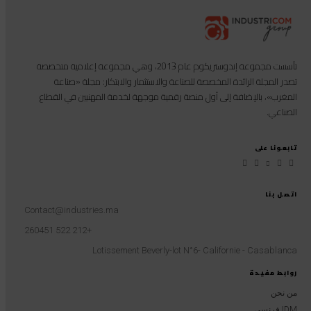
تأسست مجموعة إندوستريكوم عام 2013، وهي مجموعة إعلامية متخصصة
تصدر المجلة الرائدة المخصصة للصناعة والاستثمار والابتكار: مجلة «صناعة
المغرب»، بالإضافة إلى أول منصة رقمية موجهة لخدمة المهنيين في القطاع
الصناعي.
تابعونا على
اتصل بنا
Contact@industries.ma
+212 522 260451
Lotissement Beverly-lot N°6- Californie - Casablanca
روابط مفيدة
من نحن
IDM فرنسي