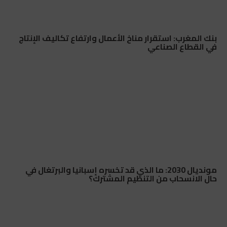
بنك المغرب: استقرار مناخ الأعمال وارتفاع تكاليف الإنتاج
في القطاع الصناعي
مونديال 2030: ما الذي قد تخسره إسبانيا والبرتغال في
حال الانسحاب من التنظيم المشترك؟