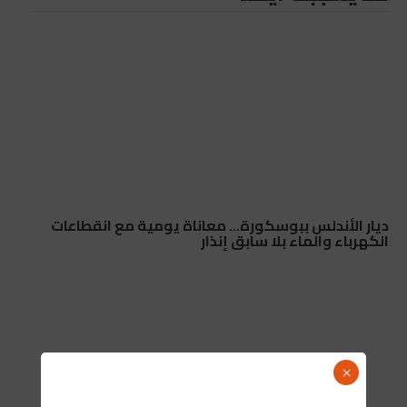
ديار الأندلس ببوسكورة… معاناة يومية مع انقطاعات
الكهرباء والماء بلا سابق إنذار
×