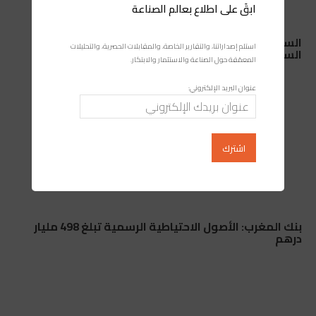
ابقَ على اطلاع بعالم الصناعة
السيارات في المغرب: لماذا تهيمن داسيا ورونو على
استلم إصداراتنا، والتقارير الخاصة، والمقابلات الحصرية، والتحليلات
السوق المغربية؟
المعمّقة حول الصناعة والاستثمار والابتكار.
عنوان البريد الإلكتروني:
بنك المغرب: الأصول الاحتياطية الرسمية تبلغ 498 مليار
درهم