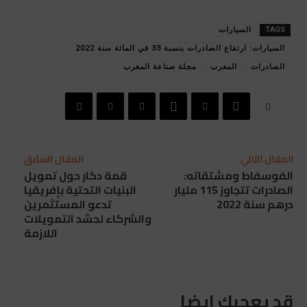
TAGS
السيارات
السيارات: ارتفاع الصادرات بنسبة 33 في المائة سنة 2022
الصادرات
المغرب
مجلة صناعة المغرب
المقال التالي
المقال السابق
الفوسفاط ومشتقاته:
قمة دكار حول تمويل
الصادرات تتجاوز 115 مليار
البنيات التحتية بإفريقيا
درهم سنة 2022
تدعو المستثمرين
والشركاء لحشد التمويلات
اللازمة
قد يعجبك ايضا