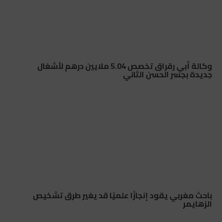
وكالة أبي رقراق تخصص 5.04 ملايين درهم لأشغال
جديدة بجسر الحسن الثاني
باحث مغربي يقود إنجازًا علميًا قد يغير طرق تشخيص
الزهايمر