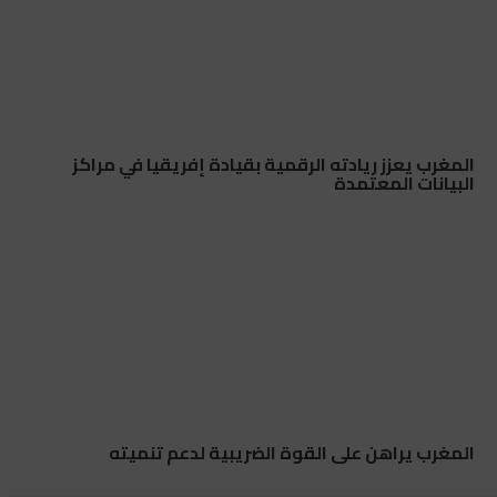
المغرب يعزز ريادته الرقمية بقيادة إفريقيا في مراكز
البيانات المعتمدة
المغرب يراهن على القوة الضريبية لدعم تنميته