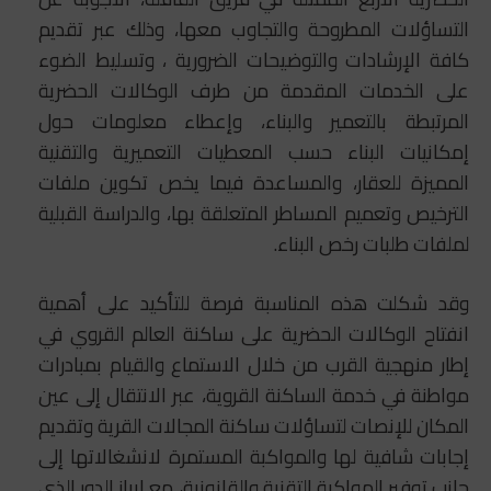
التساؤلات المطروحة والتجاوب معها، وذلك عبر تقديم
كافة الإرشادات والتوضيحات الضرورية ، وتسليط الضوء
على الخدمات المقدمة من طرف الوكالات الحضرية
المرتبطة بالتعمير والبناء، وإعطاء معلومات حول
إمكانيات البناء حسب المعطيات التعميرية والتقنية
المميزة للعقار، والمساعدة فيما يخص تكوين ملفات
الترخيص وتعميم المساطر المتعلقة بها، والدراسة القبلية
لملفات طلبات رخص البناء.
وقد شكلت هذه المناسبة فرصة للتأكيد على أهمية
انفتاح الوكالات الحضرية على ساكنة العالم القروي في
إطار منهجية القرب من خلال الاستماع والقيام بمبادرات
مواطنة في خدمة الساكنة القروية، عبر الانتقال إلى عين
المكان للإنصات لتساؤلات ساكنة المجالات القرية وتقديم
إجابات شافية لها والمواكبة المستمرة لانشغالاتها إلى
جانب توفير المواكبة التقنية والقانونية، مع إبراز الدور الذي