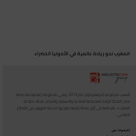
المغرب نحو ريادة عالمية في الأمونيا الخضراء
تأسست مجموعة إندوستريكوم عام 2013، وهي مجموعة إعلامية متخصصة
تصدر المجلة الرائدة المخصصة للصناعة والاستثمار والابتكار: مجلة «صناعة
المغرب»، بالإضافة إلى أول منصة رقمية موجهة لخدمة المهنيين في القطاع
الصناعي.
تابعونا على