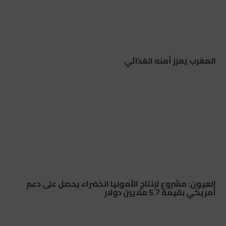
المغرب يعزز أمنه الغذائي
العيون: مشروع لإنتاج الأمونيا الخضراء يحصل على دعم
أمريكي بقيمة 5.7 ملايين دولار