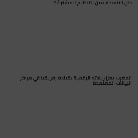
حال الانسحاب من التنظيم المشترك؟
المغرب يعزز ريادته الرقمية بقيادة إفريقيا في مراكز
البيانات المعتمدة