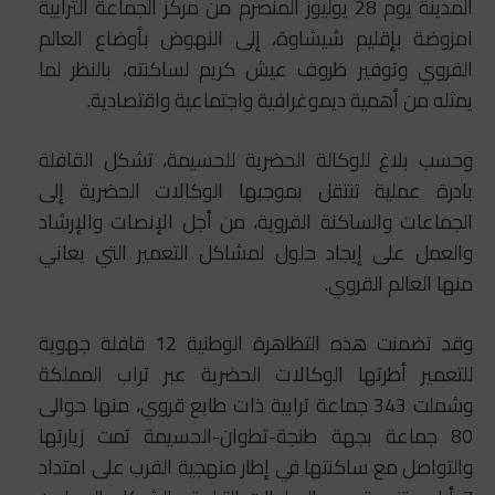
المدينة يوم 28 يوليوز المنصرم من مركز الجماعة الترابية
امزوضة بإقليم شيشاوة، إلى النهوض بأوضاع العالم
القروي وتوفير ظروف عيش كريم لساكنته، بالنظر لما
يمثله من أهمية ديموغرافية واجتماعية واقتصادية.
وحسب بلاغ للوكالة الحضرية للحسيمة، تشكل القافلة
بادرة عملية تنتقل بموجبها الوكالات الحضرية إلى
الجماعات والساكنة القروية، من أجل الإنصات والإرشاد
والعمل على إيجاد حلول لمشاكل التعمير التي يعاني
منها العالم القروي.
وقد تضمنت هذه التظاهرة الوطنية 12 قافلة جهوية
للتعمير أطرتها الوكالات الحضرية عبر تراب المملكة
وشملت 343 جماعة ترابية ذات طابع قروي، منها حوالى
80 جماعة بجهة طنجة-تطوان-الحسيمة تمت زيارتها
والتواصل مع ساكنتها في إطار منهجية القرب على امتداد