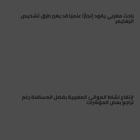
باحث مغربي يقود إنجازًا علميًا قد يغير طرق تشخيص
الزهايمر
ارتفاع نشاط الموانئ المغربية بفضل المسافنة رغم
تراجع بعض المؤشرات