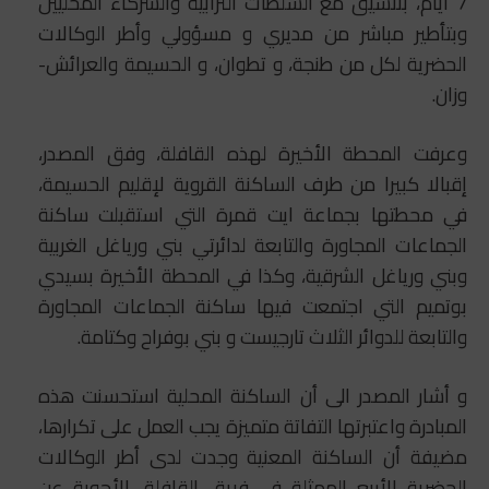
7 أيام، بتنسيق مع السلطات الترابية والشركاء المحليين
وبتأطير مباشر من مديري و مسؤولي وأطر الوكالات
الحضرية لكل من طنجة، و تطوان، و الحسيمة والعرائش-
وزان.
وعرفت المحطة الأخيرة لهذه القافلة، وفق المصدر،
إقبالا كبيرا من طرف الساكنة القروية لإقليم الحسيمة،
في محطتها بجماعة ايت قمرة التي استقبلت ساكنة
الجماعات المجاورة والتابعة لدائرتي بني ورياغل الغربية
وبني ورياغل الشرقية، وكذا في المحطة الأخيرة بسيدي
بوتميم التي اجتمعت فيها ساكنة الجماعات المجاورة
والتابعة للدوائر الثلاث تارجيست و بني بوفراح وكتامة.
و أشار المصدر الى أن الساكنة المحلية استحسنت هذه
المبادرة واعتبرتها التفاتة متميزة يجب العمل على تكرارها،
مضيفة أن الساكنة المعنية وجدت لدى أطر الوكالات
الحضرية الأربع الممثلة في فريق القافلة، الأجوبة عن