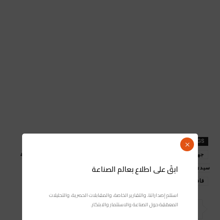
TAGS
المغرب
جهة طنجة الحسيمة تطوان
×
جهة طنجة-تطوان-الحسيمة : قافلة التعمير بالعالم القروي تختتم بجماعة
ابقَ على اطلاع بعالم الصناعة
سيدي بوتميم بإقليم الحسيمة
قافلة التعمير
مجلة صناعة المغرب
استلم إصداراتنا، والتقارير الخاصة، والمقابلات الحصرية، والتحليلات
المعمّقة حول الصناعة والاستثمار والابتكار.