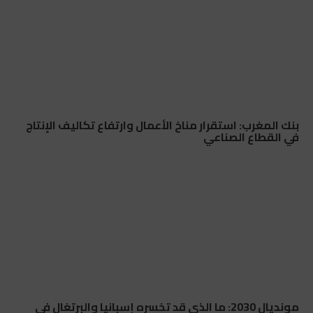
بنك المغرب: استقرار مناخ الأعمال وارتفاع تكاليف الإنتاج
في القطاع الصناعي
مونديال 2030: ما الذي قد تخسره إسبانيا والبرتغال في