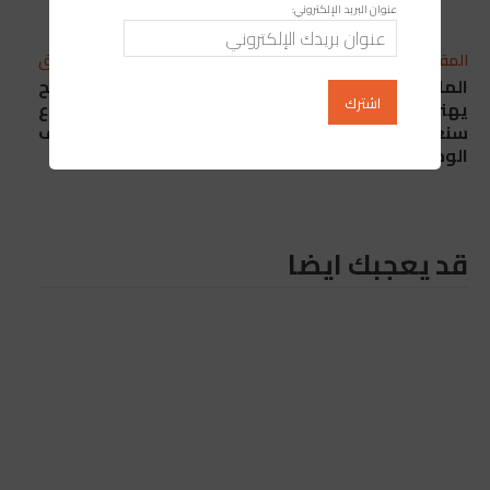
عنوان البريد الإلكتروني:
المقال التالي
المقال السابق
الملك محمد السادس
بورصة الدار البيضاء تفتتح
يهنئ رئيسة جمهورية
تداولاتها على وقع ارتفاع
سنغافورة بمناسبة العيد
طفيف
الوطني لبلادها
قد يعجبك ايضا