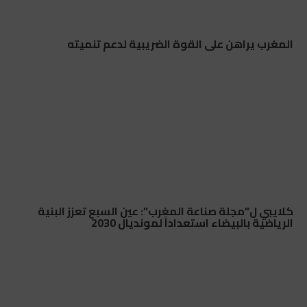
المغرب يراهن على القوة الضريبية لدعم تنميته
كلايبي ل”مجلة صناعة المغرب”: عين السبع تعزز البنية
الرياضية بالبيضاء استعداداً لمونديال 2030