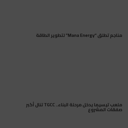
مناجم تطلق “Mana Energy” لتطوير الطاقة
ملعب تيسيما يدخل مرحلة البناء.. TGCC تنال أكبر
صفقات المشروع