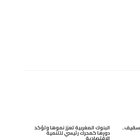
تسقيف..
البنوك المغربية تعزز نموها وتؤكد
دورها كمحرك رئيسي للتنمية
الاقتصادية