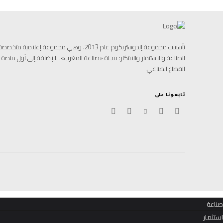
تأسست مجموعة إندوستريكوم عام 2013، وهي مجموعة إ
للصناعة والاستثمار والابتكار: مجلة «صناعة المغرب»، بالإضافة إلى أول منص
القطاع الصناعي.
تابعونا على
صناعة
استثمار