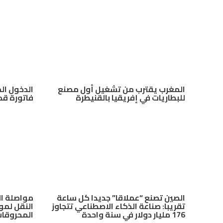
المغرب يقترب من تشغيل أول مصنع
للبطاريات في إفريقيا بالقنيطرة
فاتورة قد تصل 
الصين تصنع “عملاقا” جديدا كل ساعة
مواصلة ال
تقريبا: صناعة الذكاء الاصطناعي تتجاوز
النقل لمو
176 مليار دولار في سنة واحدة
المحروقا