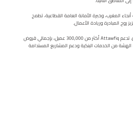
لى المناطق النائية.
لة منتشرة في مختلف أنحاء المغرب، وخبرة الأمانة العامة القطاعية، تطمح
وباعتبارها المؤسسة الرائدة وطنياً في مجال التمويل الأصغر، تدعم Attawfiq أكثر من 300,000 عميل، بإجمالي قروض
الفئات الهشة من الخدمات البنكية ودعم المشاريع المستدامة