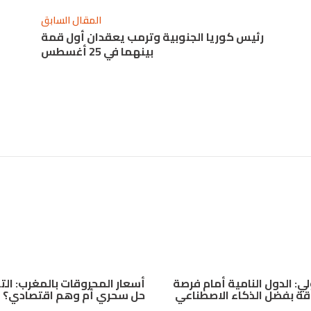
المقال السابق
رئيس كوريا الجنوبية وترمب يعقدان أول قمة
بينهما في 25 أغسطس
لي: الدول النامية أمام فرصة
أسعار المحروقات بالمغرب: ال
ة بفضل الذكاء الاصطناعي
حل سحري أم وهم اقتصادي؟