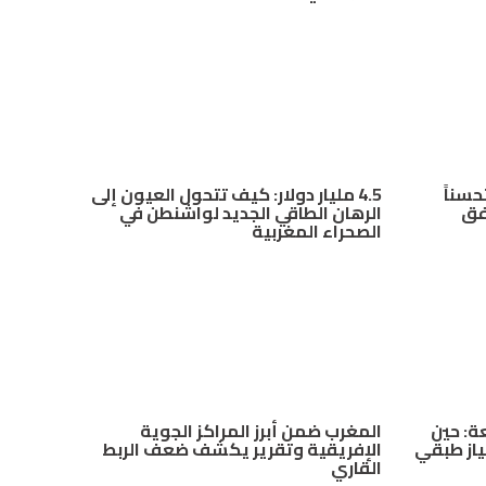
سناً
4.5 مليار دولار: كيف تتحول العيون إلى
لثاني من 2026 وفق
الرهان الطاقي الجديد لواشنطن في
الصحراء المغربية
ة: حين
المغرب ضمن أبرز المراكز الجوية
ياز طبقي
الإفريقية وتقرير يكشف ضعف الربط
القاري