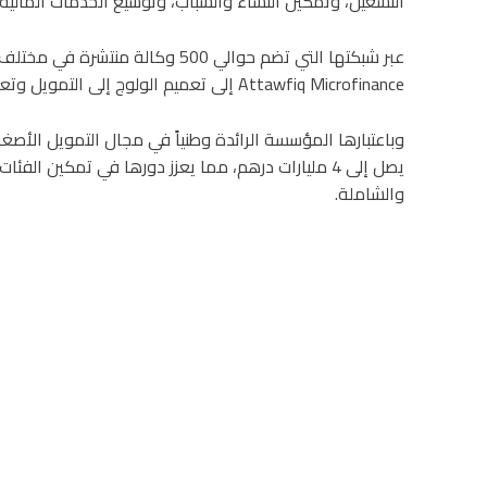
التشغيل، وتمكين النساء والشباب، وتوسيع الخدمات المالية إ
عبر شبكتها التي تضم حوالي 500 وكا
Attawfiq Microfinance إلى تعميم الولوج إلى التمويل وتعزيز روح المبادرة وريادة الأعمال.
يصل إلى 4 مليارات درهم، مما يعزز دورها في تمكين 
والشاملة.