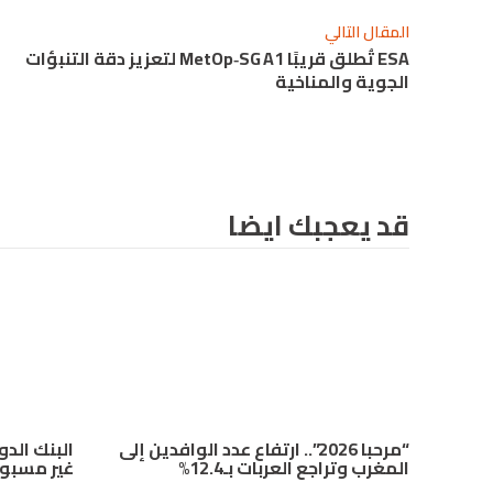
المقال التالي
ESA تُطلق قريبًا MetOp‑SG A1 لتعزيز دقة التنبؤات
الجوية والمناخية
قد يعجبك ايضا
“مرحبا 2026”.. ارتفاع عدد الوافدين إلى
البنك الدو
المغرب وتراجع العربات بـ12.4%
غير مسبوق