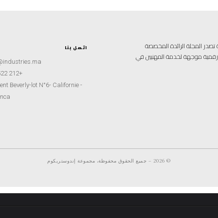
علامية متخصصة تصدر المجلة الرائدة المخصصة
اتصل بنا
ة رقمية موجهة لخدمة المهنيين في
@industries.ma
+212 522 260451
nt Beverly-lot N°6- Californie -
nca
© 2026 – جميع الحقوق محفوظة، مجموعة إندوستريكوم