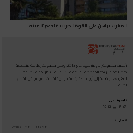
المغرب يراهن على القوة الضريبية لدعم تنميته
تأسست مجموعة إندوستريكوم عام 2013، وهي مجموعة إعلامية متخصصة
تصدر المجلة الرائدة المخصصة للصناعة والاستثمار والابتكار: مجلة «صناعة
المغرب»، بالإضافة إلى أول منصة رقمية موجهة لخدمة المهنيين في القطاع
الصناعي.
تابعونا على
اتصل بنا
Contact@industries.ma