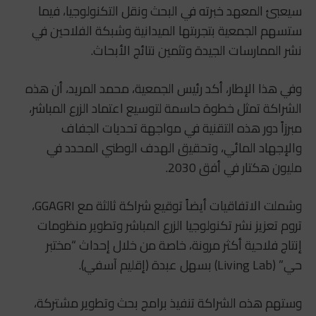
سيعبئ المعهد خبرته في البحث ونقل التكنولوجيا، فيما
ستسهم الجمعية بتجربتها الميدانية وشبكة الفلاحين في
نشر الممارسات الجيدة وتثمين نتائج الأبحاث.
وفي هذا الإطار، أكد رئيس الجمعية، محمد المريد، أن هذه
الشراكة تمثل خطوة حاسمة لتوسيع اعتماد الزرع المباشر،
مبرزاً دور هذه التقنية في مواجهة تحديات الجفاف
والإجهاد المائي، وتحقيق الهدف الوطني المحدد في
مليون هكتار في أفق 2030.
وشملت الاتفاقيات أيضاً توقيع شراكة ثالثة مع
GGAGRI
،
تروم تعزيز نشر تكنولوجيا الزرع المباشر وتطوير منظومات
إنتاج فلاحية أكثر مرونة، خاصة من خلال إحداث “مختبر
حي” (Living Lab) بسهل عبدة (إقليم آسفي).
وستهم هذه الشراكة تنفيذ برامج بحث وتطوير مشتركة،