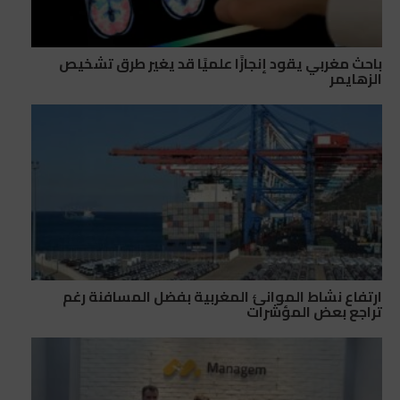
باحث مغربي يقود إنجازًا علميًا قد يغير طرق تشخيص
الزهايمر
ارتفاع نشاط الموانئ المغربية بفضل المسافنة رغم
تراجع بعض المؤشرات