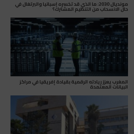
مونديال 2030: ما الذي قد تخسره إسبانيا والبرتغال في
حال الانسحاب من التنظيم المشترك؟
المغرب يعزز ريادته الرقمية بقيادة إفريقيا في مراكز
البيانات المعتمدة