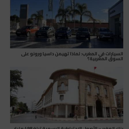
السيارات في المغرب: لماذا تهيمن داسيا ورونو على
السوق المغربية؟
بنك المغرب: الأصول الاحتياطية الرسمية تبلغ 498 مليار