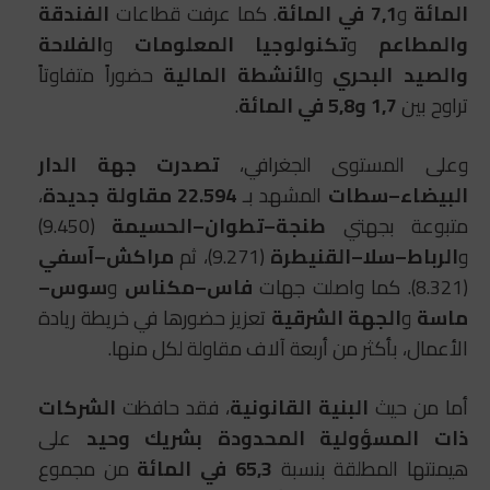
المائة
و
7,1 في المائة
. كما عرفت قطاعات
الفندقة
والمطاعم
و
تكنولوجيا المعلومات
و
الفلاحة
والصيد البحري
و
الأنشطة المالية
حضوراً متفاوتاً
تراوح بين
1,7 و5,8 في المائة
.
وعلى المستوى الجغرافي،
تصدرت جهة الدار
البيضاء–سطات
المشهد بـ
22.594 مقاولة جديدة
،
متبوعة بجهتي
طنجة–تطوان–الحسيمة
(9.450)
و
الرباط–سلا–القنيطرة
(9.271)، ثم
مراكش–آسفي
(8.321). كما واصلت جهات
فاس–مكناس
و
سوس–
ماسة
و
الجهة الشرقية
تعزيز حضورها في خريطة ريادة
الأعمال، بأكثر من أربعة آلاف مقاولة لكل منها.
أما من حيث
البنية القانونية
، فقد حافظت
الشركات
ذات المسؤولية المحدودة بشريك وحيد
على
هيمنتها المطلقة بنسبة
65,3 في المائة
من مجموع