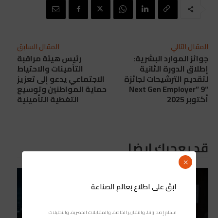
المقال التالي
المقال السابق
جوائز الموارد البشرية:
رئيس هيئة مراقبة
إطلاق الدورة الثانية
التأمينات والاحتياط
لتقديم الترشيحات لجائزة
الاجتماعي يدعو إلى تعزيز
“Next Gen Employer” 9
حماية المواطنين وتوسيع
أكتوبر 2025
التغطية التأمينية
قد يعجبك ايضا
×
ابقَ على اطلاع بعالم الصناعة
استلم إصداراتنا، والتقارير الخاصة، والمقابلات الحصرية، والتحليلات