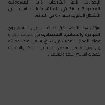
الإحداثات، تليها
الشركات ذات المسؤولية
المحدودة
بـ
34 في المائة
، بينما لم تتجاوز باقي
الأشكال القانونية نسبة
0,7 في المائة
.
ويؤشر هذا الأداء، وفق المراقبين، على استمرار
روح
المبادرة والمغامرة الاقتصادية
في صفوف الشباب
ورواد الأعمال بالمغرب، في سياق تسعى فيه المملكة
إلى ترسيخ نموذج اقتصادي قائم على الابتكار والمقاولة
كمحرك أساسي للنمو والتشغيل.