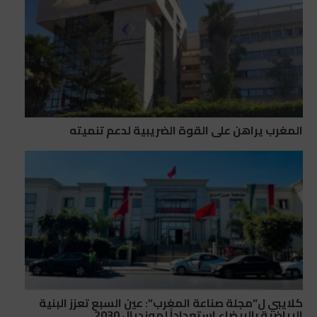
المغرب يراهن على القوة الضريبية لدعم تنميته
كلايبي ل”مجلة صناعة المغرب”: عين السبع تعزز البنية
الرياضية بالبيضاء استعداداً لمونديال 2030