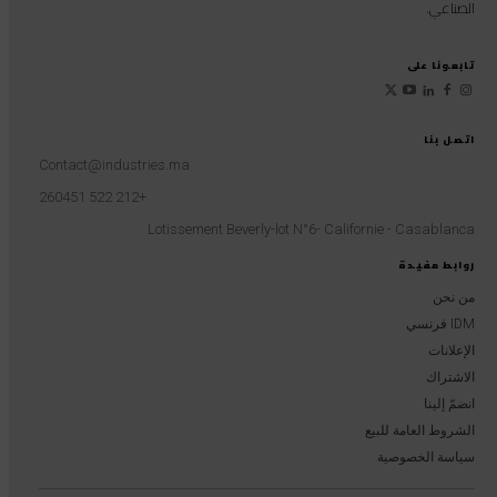
الصناعي.
تابعونا على
اتصل بنا
Contact@industries.ma
+212 522 260451
Lotissement Beverly-lot N°6- Californie - Casablanca
روابط مفيدة
من نحن
IDM فرنسي
الإعلانات
الاشتراك
انضمّ إلينا
الشروط العامة للبيع
سياسة الخصوصية