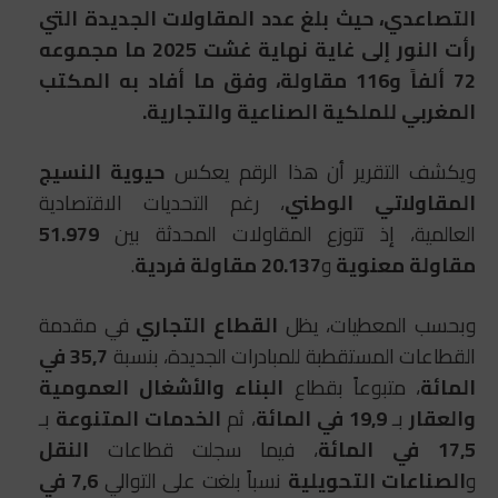
التصاعدي، حيث بلغ عدد المقاولات الجديدة التي
رأت النور إلى غاية نهاية غشت 2025 ما مجموعه
72 ألفاً و116 مقاولة، وفق ما أفاد به المكتب
المغربي للملكية الصناعية والتجارية.
ويكشف التقرير أن هذا الرقم يعكس
حيوية النسيج
المقاولاتي الوطني
، رغم التحديات الاقتصادية
العالمية، إذ تتوزع المقاولات المحدثة بين
51.979
مقاولة معنوية
و
20.137 مقاولة فردية
.
وبحسب المعطيات، يظل
القطاع التجاري
في مقدمة
القطاعات المستقطبة للمبادرات الجديدة، بنسبة
35,7 في
المائة
، متبوعاً بقطاع
البناء والأشغال العمومية
والعقار
بـ
19,9 في المائة
، ثم
الخدمات المتنوعة
بـ
17,5 في المائة
، فيما سجلت قطاعات
النقل
و
الصناعات التحويلية
نسباً بلغت على التوالي
7,6 في