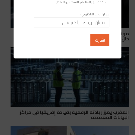
المعمّقة حول الصناعة والاستثمار والابتكار.
عنوان البريد الإلكتروني:
مونديال 2030: ما الذي قد تخسره إسبانيا والبرتغال في
حال الانسحاب من التنظيم المشترك؟
المغرب يعزز ريادته الرقمية بقيادة إفريقيا في مراكز
البيانات المعتمدة