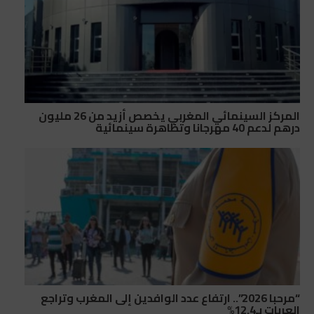
المركز السينمائي المغربي يخصص أزيد من 26 مليون
درهم لدعم 40 مهرجانا وتظاهرة سينمائية
“مرحبا 2026”.. ارتفاع عدد الوافدين إلى المغرب وتراجع
العربات بـ12.4%